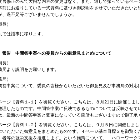
文言修正のみで大幅な内容の変更はなく、また、通しで振っているペー
事前にお送りしている一式資料に基づき御説明をさせていただきたいと
が、過不足等ございませんでしょうか。
員長）
では議事に移ります。
）報告 中間答申案への委員からの御意見まとめについて
員長）
局より説明をお願いします。
務局）
答申案について、委員の皆様からいただいた御意見及び事務局の対応
ージ【資料１-１】を御覧ください。こちらは、８月21日に開催しま
整理したものです。中間答申案に反映できるものについては反映させて
は、最新の中間答申案と変更になっている箇所もございますので御了承
ージ【資料１-２】を御覧ください。こちらは、９月５日に開催しまし
にいただいた御意見をまとめたものです。４ページ基本目標３を御覧く
）者等の就労支援を推進します。という施策について、「ハローワーク