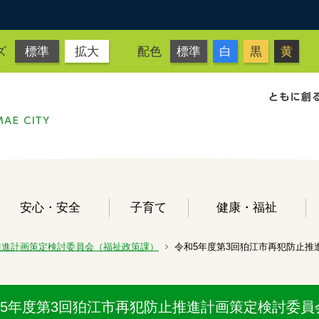
ズ
標準
拡大
配色
標準
白
黒
黄
安心・安全
子育て
健康・福祉
推進計画策定検討委員会（福祉政策課）
令和5年度第3回狛江市再犯防止推進
5年度第3回狛江市再犯防止推進計画策定検討委員会