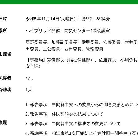
日時
令和5年11月14日(火曜日) 午後6時～8時4分
場所
ハイブリッド開催 防災センター4階会議室
辰野委員長、加藤副委員長、愛甲委員、安藤委員、大井委
田委員、土公委員、西田委員、箕輪委員
出席者
【事務局】宗像部長（福祉保健部）、佐渡課長、小嶋係長
安全課）
欠席者
なし
傍聴者
1人
報告事項 中間答申案への委員からの御意見まとめにつ
報告事項 住民懇談会の結果について
議題
報告事項 中間答申案の構成等の変更について
審議事項 狛江市第1次再犯防止推進計画中間答申（案