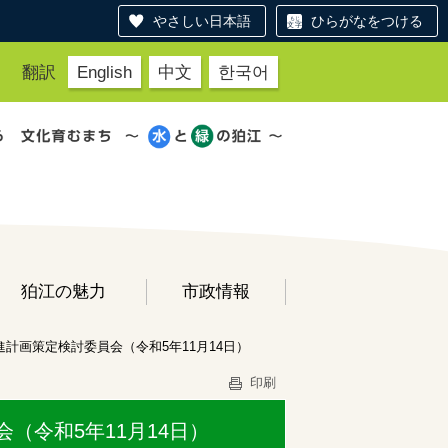
やさしい日本語
ひらがなをつける
翻訳
English
中文
한국어
狛江の魅力
市政情報
計画策定検討委員会（令和5年11月14日）
印刷
（令和5年11月14日）