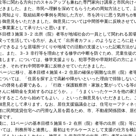
祉等に関わる方向けのスキルアップも兼ねた専門家向け講座と市民向け
だきました。また、市民へ理解を深めてもらうための周知方法として、
う周知より、取組結果や事例を周知した方が、市を誇りに思う気持ちが
う御意見をいただきました。御意見については中間答申案に反映させて
た事業案として承りたいと思います。
目標３施策３-２ 出所（院）者等が地域社会の一員として関われる居
戻って生活している方が、あえて「出所者カフェ」のようなところに赴
ができるような居場所づくりや地域での活動の支援といった記載方法が
た。また、３-３ 非行等を理由とする修学の中断を防ぐため、児童生徒
進します。については、修学支援よりも、犯罪予防や早期対応の方によ
だき、それぞれ中間答申案に反映させていただきました。
ページに移り、基本目標４施策４-２ 住居の確保が困難な出所（院）者
については、「住居を探す上で高齢や障がいといった理由で排除しない
への啓発も必要である。」「行政・保護観察所・家族と繋がっている等
さんに補助金を支給するのはどうか。」「うまくいったケースを他の家
介するところから始めてもよい。」といった御意見をいただきました。
御意見として承ります。なお、居住支援協議会とは、住宅セーフティネ
者に民間賃貸住宅への円滑な入居を図るため、市、不動産関係団体、居
場です。
に、11ページの基本目標５施策５-２ 在所（院）者等の出所（院）等
いては、刑務所等と連携し、最初はモデルケースとして支援の仕方を検