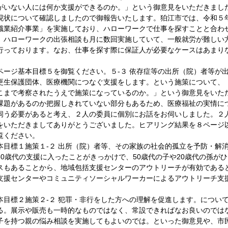
がいない人には何か支援ができるのか。」という御意見をいただきまし
現状について確認しましたので御報告いたします。狛江市では、令和５
職業紹介事業」を実施しており、ハローワークで仕事を探すことと合わ
、ハローワークの出張相談も月に数回実施していて、一般就労が難しい
行っております。なお、仕事を探す際に保証人が必要なケースはあまり
ージ基本目標５を御覧ください。５-３ 依存症等の出所（院）者等が
更生保護団体、医療機関につなぐ支援をします。という施策について、
こまで考察されたうえで施策になっているのか。」という御意見をいた
課題があるのか把握しきれていない部分もあるため、医療福祉の実情に
伺う必要があると考え、２人の委員に個別にお話をお伺いしました。２
をいただきましてありがとうございました。ヒアリング結果を８ページ
覧ください。
目標１施策１-２ 出所（院）者等、その家族の社会的孤立を予防・解
80歳代の支援に入ったことがきっかけで、50歳代の子や20歳代の孫が
スもあることから、地域包括支援センターのアウトリーチが有効である
支援センターやコミュニティソーシャルワーカーによるアウトリーチ支
目標２施策２-２ 犯罪・非行をした方への理解を促進します。につい
る。展示や販売も一時的なものではなく、常設できればなお良いのでは
子を持つ親の悩み相談を実施してもよいのでは。といった御意見や、市