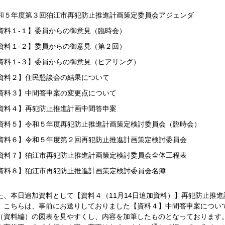
和５年度第３回狛江市再犯防止推進計画策定委員会アジェンダ
資料１-１】委員からの御意見（臨時会）
資料１-２】委員からの御意見（第２回）
資料１-３】委員からの御意見（ヒアリング）
資料２】住民懇談会の結果について
資料３】中間答申案の変更点について
資料４】再犯防止推進計画中間答申案
資料５】令和５年度再犯防止推進計画策定検討委員会（臨時会）
資料６】令和５年度第２回再犯防止推進計画策定検討委員会
資料７】狛江市再犯防止推進計画策定検討委員会全体工程表
資料８】狛江市再犯防止推進計画策定検討委員会名簿
、本日追加資料として【資料４（11月14日追加資料）】再犯防止推
。こちらは、事前にお送りしておりました【資料４】中間答申案につい
（資料編）の図表を見やすくし、内容を加筆したものとなっております