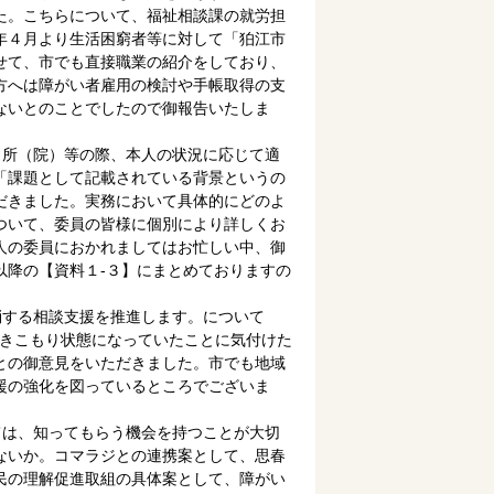
た。こちらについて、福祉相談課の就労担
年４月より生活困窮者等に対して「狛江市
せて、市でも直接職業の紹介をしており、
方へは障がい者雇用の検討や手帳取得の支
ないとのことでしたので御報告いたしま
出所（院）等の際、本人の状況に応じて適
「課題として記載されている背景というの
だきました。実務において具体的にどのよ
ついて、委員の皆様に個別により詳しくお
人の委員におかれましてはお忙しい中、御
以降の【資料１-３】にまとめておりますの
消する相談支援を推進します。について
ひきこもり状態になっていたことに気付けた
との御意見をいただきました。市でも地域
援の強化を図っているところでございま
ては、知ってもらう機会を持つことが大切
ないか。コマラジとの連携案として、思春
民の理解促進取組の具体案として、障がい