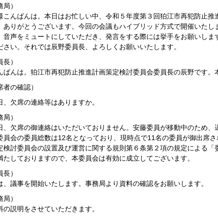
務局）
こんばんは。本日はお忙しい中、令和５年度第３回狛江市再犯防止推
、ありがとうございます。今回の会議もハイブリッド方式で開催いたし
、音声をミュートにしていただき、発言をする際には挙手をお願いしま
ださい。それでは辰野委員長、よろしくお願いいたします。
員長）
ばんは。狛江市再犯防止推進計画策定検討委員会委員長の辰野です。
席者の確認）
、欠席の連絡等はありますか。
務局）
、欠席の御連絡はいただいておりません。安藤委員が移動中のため、
員会の委員総数は12名となっており、現時点で11名の委員が御出席
定検討委員会の設置及び運営に関する規則第６条第２項の規定による「
満たしておりますので、本委員会は有効に成立してございます。
員長）
、議事を開始いたします。事務局より資料の確認をお願いします。
務局）
の説明をさせていただきます。