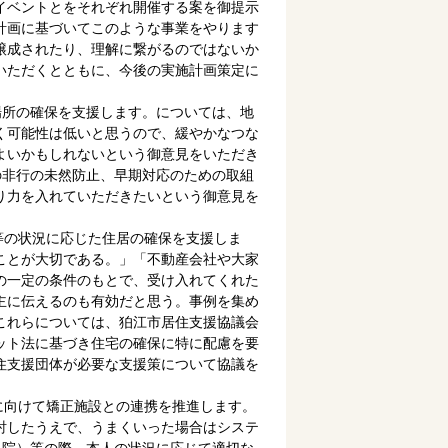
イベントとをそれぞれ開催する案を御提示
計画に基づいてこのような事業をやります
醸成されたり、理解に繋がるのではないか
いただくとともに、今後の実施計画策定に
場所の確保を支援します。については、地
く可能性は低いと思うので、緩やかなつな
よいかもしれないという御意見をいただき
の非行の未然防止、早期対応のための取組
り力を入れていただきたいという御意見を
等の状況に応じた住居の確保を支援しま
ことが大切である。」「不動産会社や大家
の一定の条件のもとで、受け入れてくれた
主に伝えるのも有効だと思う。事例を集め
これらについては、狛江市居住支援協議会
ット法に基づき住宅の確保に特に配慮を要
住支援団体が必要な支援策について協議を
に向けて矯正施設との連携を推進します。
討したうえで、うまくいった場合はシステ