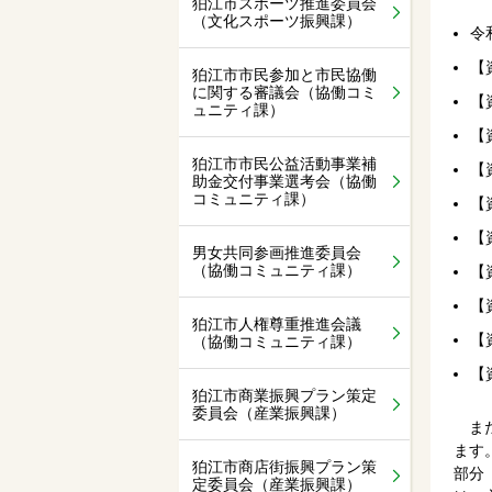
狛江市スポーツ推進委員会
（文化スポーツ振興課）
令
【
狛江市市民参加と市民協働
に関する審議会（協働コミ
【
ュニティ課）
【
狛江市市民公益活動事業補
【
助金交付事業選考会（協働
コミュニティ課）
【
【
男女共同参画推進委員会
（協働コミュニティ課）
【
【
狛江市人権尊重推進会議
【
（協働コミュニティ課）
【
狛江市商業振興プラン策定
委員会（産業振興課）
また
ます
狛江市商店街振興プラン策
部分
定委員会（産業振興課）