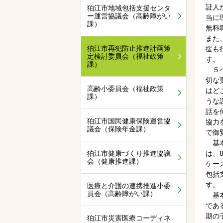
証人
狛江市地域包括支援センタ
ー運営協議会（高齢障がい
当に
課）
無料
また
狛江市再犯防止推進計画策
援も
定検討委員会（福祉政策
す。
課）
５ペ
切な
高齢小委員会（福祉政策
はど
課）
うな
話を
狛江市国民健康保険運営協
協力
議会（保険年金課）
で御
基本
狛江市健康づくり推進協議
は、
会（健康推進課）
ケー
包括
す。
医療と介護の連携推進小委
員会（高齢障がい課）
基本
であ
期の
狛江市災害医療コーディネ