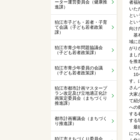
ーター運営委員会（健康推
者福
進課）
いた
とい
とい
狛江市子ども・若者・子育
て会議（子ども若者政策
向け
課）
基本
域に
狛江市青少年問題協議会
がり
（子ども若者政策課）
まし
を推
狛江市青少年委員の会議
いた
（子ども若者政策課）
10
す。
さん
狛江市都市計画マスタープ
ラン改定及び立地適正化計
大家
画策定委員会（まちづくり
て紹
推進課）
への
する
都市計画審議会（まちづく
する
り推進課）
最後
につ
狛江市まちづくり委員会