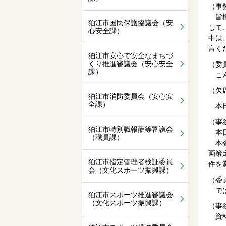
（事
皆様
狛江市国民保護協議会（安
して
心安全課）
中は
言く
狛江市安心で安全なまちづ
くり推進審議会（安心安全
（委
課）
こん
（欠
狛江市消防委員会（安心安
全課）
本日
（事
狛江市特別職報酬等審議会
本日
（職員課）
本委
画策
狛江市指定管理者検証委員
件を
会（文化スポーツ振興課）
（委
では
狛江市スポーツ推進審議会
（文化スポーツ振興課）
（事
資料