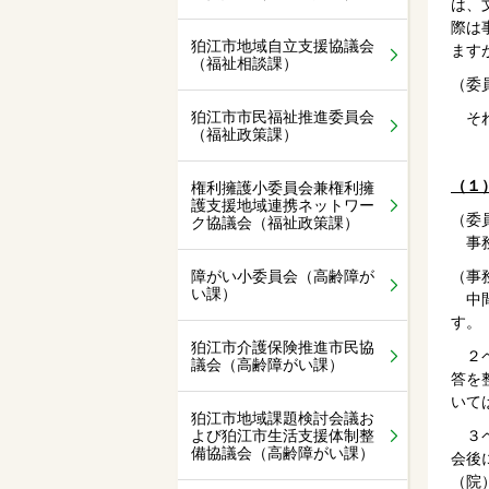
は、
際は
狛江市地域自立支援協議会
ます
（福祉相談課）
（委
狛江市市民福祉推進委員会
それ
（福祉政策課）
（１
権利擁護小委員会兼権利擁
護支援地域連携ネットワー
（委
ク協議会（福祉政策課）
事務
障がい小委員会（高齢障が
（事
い課）
中間
す。
狛江市介護保険推進市民協
２ペ
議会（高齢障がい課）
答を
いて
狛江市地域課題検討会議お
よび狛江市生活支援体制整
３ペ
備協議会（高齢障がい課）
会後
（院