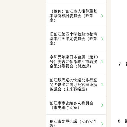
（仮称）狛江市人権尊重基
本条例検討委員会（政策
室）
旧狛江第四小学校跡地整備
基本計画策定委員会（政策
室）
令和元年東日本台風（第19
号）災害に係る狛江市義援
７ 
金配分委員会（財政課）
狛江駅周辺の快適な歩行空
間の創出に向けた官民連携
協議会（未来戦略室）
狛江市市史編さん委員会
（市史編さん室）
８ 
狛江市防災会議（安心安全
課）