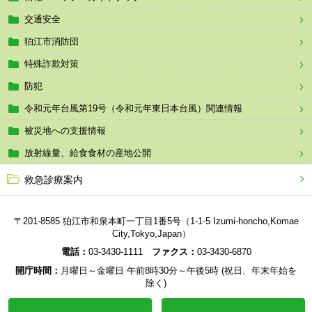
交通安全
狛江市消防団
特殊詐欺対策
防犯
令和元年台風第19号（令和元年東日本台風）関連情報
被災地への支援情報
放射線量、給食食材の産地公開
救急診療案内
〒201-8585 狛江市和泉本町一丁目1番5号（1-1-5 Izumi-honcho,Komae
City,Tokyo,Japan）
電話：
03-3430-1111
ファクス：
03-3430-6870
開庁時間：
月曜日～金曜日 午前8時30分～午後5時 (祝日、年末年始を
除く)