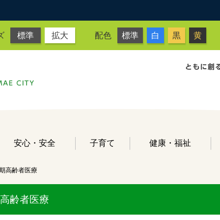
ズ
標準
拡大
配色
標準
白
黒
黄
安心・安全
子育て
健康・福祉
期高齢者医療
高齢者医療