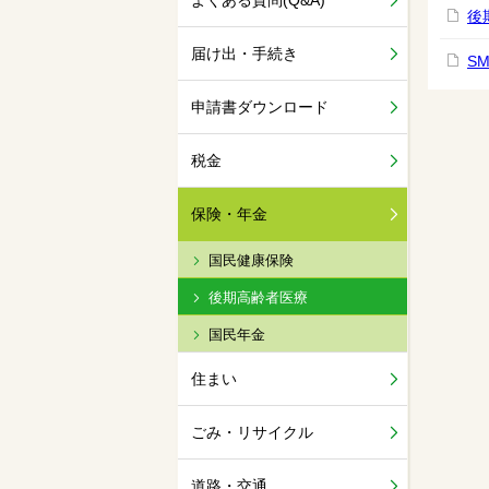
よくある質問(Q&A)
後
届け出・手続き
S
申請書ダウンロード
税金
保険・年金
国民健康保険
後期高齢者医療
国民年金
住まい
ごみ・リサイクル
道路・交通