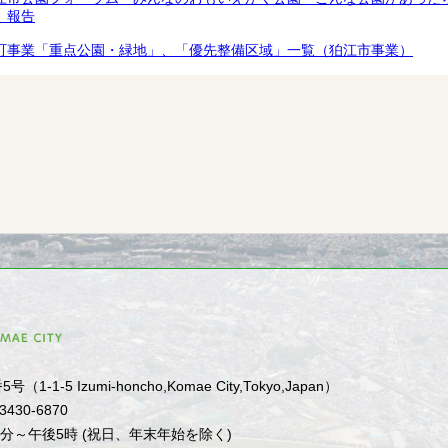
）報告
町事業「重点公園・緑地」、「優先整備区域」一覧（狛江市事業）
1-5 Izumi-honcho,Komae City,Tokyo,Japan）
-3430-6870
0分～午後5時 (祝日、年末年始を除く)