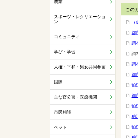
農業
この
スポーツ・レクリエーショ
ン
（
都
コミュニティ
調
学び・学習
調
調
人権・平和・男女共同参画
都
国際
狛
都
主な官公署・医療機関
狛
市民相談
狛
狛
ペット
狛