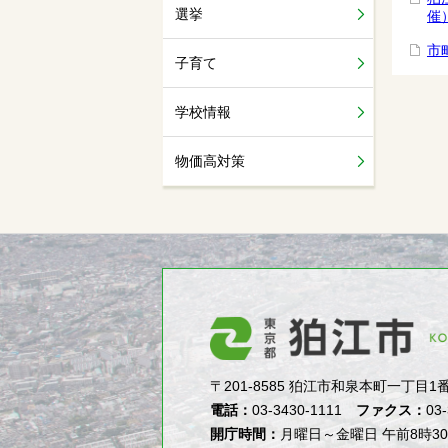
選挙
催
市
子育て
学校情報
物価高対策
〒201-8585 狛江市和泉本町一丁目1番5号（1-
電話：
03-3430-1111
ファクス：
03
開庁時間：
月曜日～金曜日 午前8時3