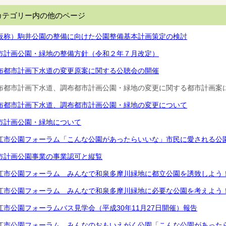
カテゴリー内の他のページ
仮称）駒井公園の整備に向けた公園整備基本計画策定の検討
市計画公園・緑地の整備方針（令和２年７月改定）
布都市計画下水道の変更原案に関する公聴会の開催
布都市計画下水道、調布都市計画公園・緑地の変更に関する都市計画案
布都市計画下水道、調布都市計画公園・緑地の変更について
市計画公園・緑地について
江市公園フォーラム「こんな公園があったらいいな」市民に愛される公園
市計画公園事業の事業認可と縦覧
江市公園フォーラム みんなで和泉多摩川緑地に都立公園を誘致しよう！（
江市公園フォーラム みんなで和泉多摩川緑地に必要な公園を考えよう！
江市公園フォーラムバス見学会（平成30年11月27日開催）報告
江市公園フォーラム みんなのおもいえがく公園「こんな公園があったら