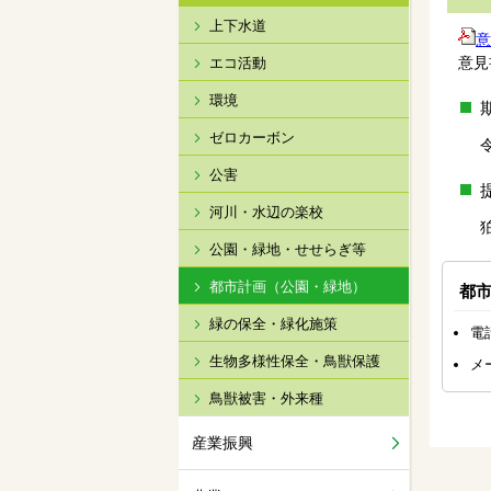
上下水道
意
意見
エコ活動
環境
ゼロカーボン
公害
河川・水辺の楽校
公園・緑地・せせらぎ等
都市計画（公園・緑地）
都
緑の保全・緑化施策
電
生物多様性保全・鳥獣保護
メ
鳥獣被害・外来種
産業振興