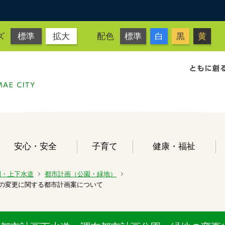
ズ
標準
拡大
配色
標準
白
黒
黄
安心・安全
子育て
健康・福祉
園・上下水道
都市計画（公園・緑地）
の変更に関する都市計画案について