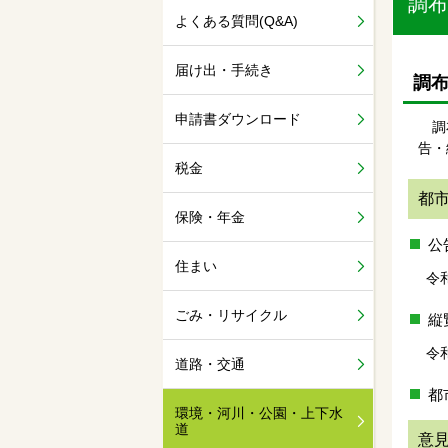
調布
よくある質問(Q&A)
届け出・手続き
調
申請書ダウンロード
調布
告・
税金
都
保険・年金
公
住まい
令和
ごみ・リサイクル
縦
令和
道路・交通
都
環境・河川・公園・上下水
道
意