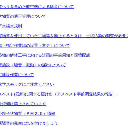
道ヘリを含めた航空機による騒音について
学物質の適正管理について
下水揚水規制
害物質を使用していた工場等を廃止するときは、土壌汚染の調査が必要
場・指定作業場の設置（変更）について
築物の解体工事における計画の事前周知と環境配慮
定施設（騒音・振動）の届出について
定建設作業について
化学スモッグにご注意ください
スベスト(石綿)に関する届け出（アスベスト事前調査結果の報告）
外焼却は禁止されています
小粒子状物質（ＰＭ２.５）情報
活騒音の発生に気を付けましょう