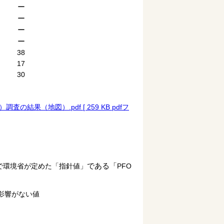
ー
ー
ー
ー
38
17
30
果（地図）.pdf [ 259 KB pdfフ
である「
で環境省が定めた「指針値」
PFO
に影響がない値