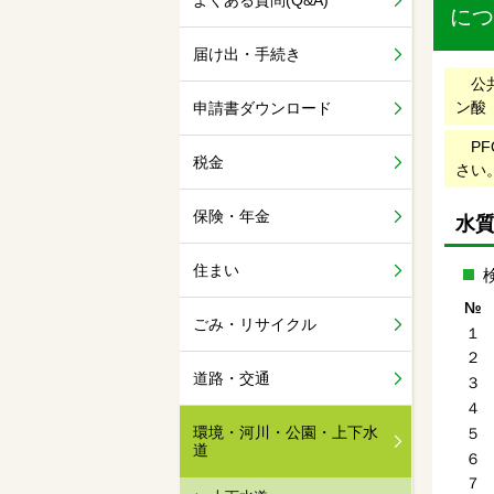
よくある質問(Q&A)
につ
届け出・手続き
公共
ン酸
申請書ダウンロード
PF
税金
さい
保険・年金
水
住まい
№
ごみ・リサイクル
１
２
道路・交通
３
４
環境・河川・公園・上下水
５
道
６
７