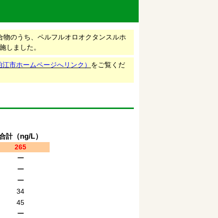
合物のうち、ペルフルオロオクタンスルホ
実施しました。
（狛江市ホームページへリンク）
をご覧くだ
（ng/L）
合計
265
ー
ー
ー
34
45
ー