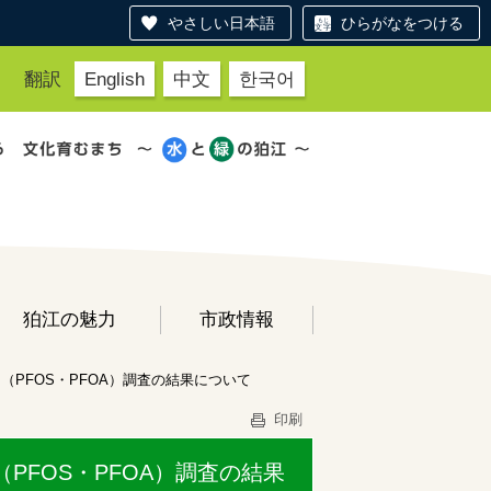
やさしい日本語
ひらがなをつける
翻訳
English
中文
한국어
狛江の魅力
市政情報
PFOS・PFOA）調査の結果について
印刷
FOS・PFOA）調査の結果