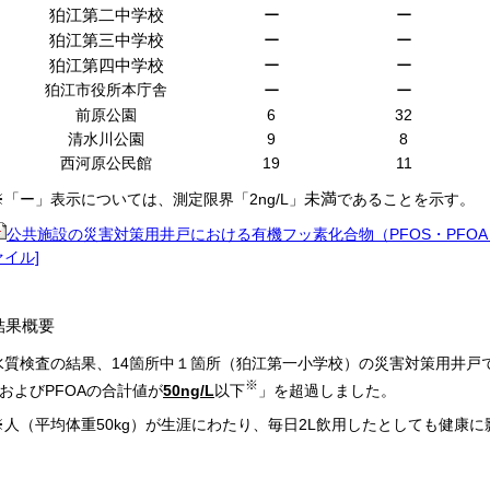
狛江第二中学校
ー
ー
狛江第三中学校
ー
ー
狛江第四中学校
ー
ー
狛江市役所本庁舎
ー
ー
前原公園
6
32
清水川公園
9
8
西河原公民館
19
11
未満
※「ー」表示については、測定限界「2ng/L」
であることを示す。
公共施設の災害対策用井戸における有機フッ素化合物（PFOS・PFOA）調査の結
ァイル]
結果概要
水質検査の結果、14箇所中１箇所（狛江第一小学校）の災害対策用井戸
※
SおよびPFOAの合計値が
50ng/L
以下
」を超過しました。
※人（平均体重50kg）が生涯にわたり、毎日2L飲用したとしても健康