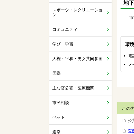
地
スポーツ・レクリエーショ
ン
市役
コミュニティ
学び・学習
環
電話
人権・平和・男女共同参画
メ
国際
主な官公署・医療機関
市民相談
この
ペット
公
有
選挙