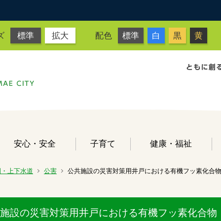
ズ
標準
拡大
配色
標準
白
黒
黄
安心・安全
子育て
健康・福祉
園・上下水道
公害
公共施設の災害対策用井戸における有機フッ素化合物（
施設の災害対策用井戸における有機フッ素化合物（P