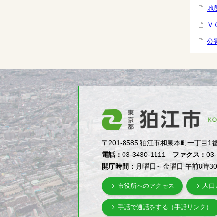
地
Ｖ
公
〒201-8585 狛江市和泉本町一丁目1番5号（1-
電話：
03-3430-1111
ファクス：
03
開庁時間：
月曜日～金曜日 午前8時3
市役所へのアクセス
人口
手話で通話をする（手話リンク）