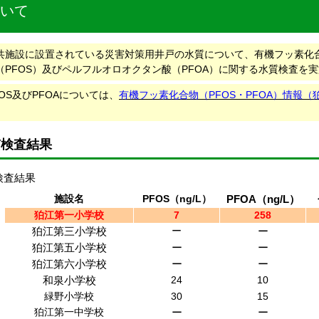
いて
施設に設置されている災害対策用井戸の水質について、有機フッ素化
（PFOS）及びペルフルオロオクタン酸（PFOA）に関する水質検査を
OS及びPFOAについては、
有機フッ素化合物（PFOS・PFOA）情報
。
質検査結果
検査結果
施設名
PFOS（ng/L）
PFOA（ng/L）
狛江第一小学校
7
258
狛江第三小学校
ー
ー
狛江第五小学校
ー
ー
狛江第六小学校
ー
ー
和泉小学校
24
10
緑野小学校
30
15
狛江第一中学校
ー
ー