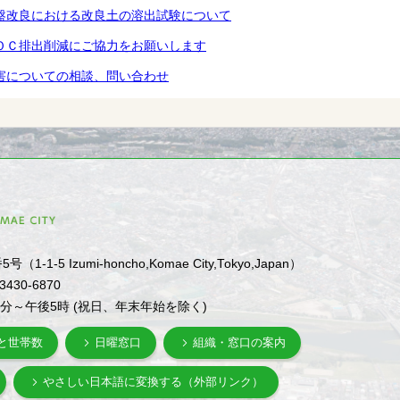
盤改良における改良土の溶出試験について
ＯＣ排出削減にご協力をお願いします
害についての相談、問い合わせ
1-5 Izumi-honcho,Komae City,Tokyo,Japan）
-3430-6870
0分～午後5時 (祝日、年末年始を除く)
と世帯数
日曜窓口
組織・窓口の案内
やさしい日本語に変換する（外部リンク）