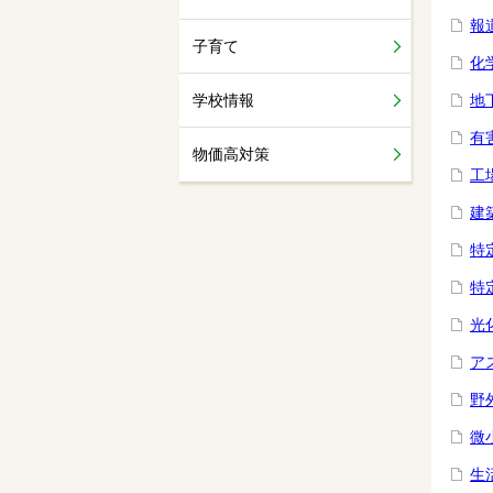
報
子育て
化
地
学校情報
有
物価高対策
工
建
特
特
光
ア
野
微
生