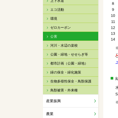
上下水道
８
９
エコ活動
10
環境
11
ゼロカーボン
12
13
公害
14
河川・水辺の楽校
公園・緑地・せせらぎ等
都市計画（公園・緑地）
緑の保全・緑化施策
生物多様性保全・鳥獣保護
鳥獣被害・外来種
産業振興
農業