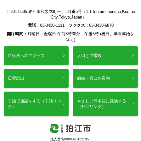
〒201-8585 狛江市和泉本町一丁目1番5号（1-1-5 Izumi-honcho,Komae
City,Tokyo,Japan）
電話：
03-3430-1111
ファクス：
03-3430-6870
開庁時間：
月曜日～金曜日 午前8時30分～午後5時 (祝日、年末年始を
除く)
市役所へのアクセス
人口と世帯数
日曜窓口
組織・窓口の案内
手話で通話をする（手話リン
やさしい日本語に変換する
ク）
（外部リンク）
法人番号8000020132195