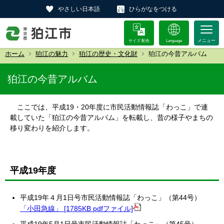
やさしい日本語
ひらがなをつける
サイズ 配色
Language
ホーム
狛江の魅力
狛江の歴史・文化財
狛江の今昔アルバム
狛江の今昔アルバム
ここでは、平成19・20年度に市民活動情報誌「わっこ」で連
載していた「狛江の今昔アルバム」を転載し、昔の様子やまちの
移り変わりを紹介します。
平成19年度
平成19年４月1日号市民活動情報誌「わっこ」（第44号）
「小田急線」 [1785KB pdfファイル]