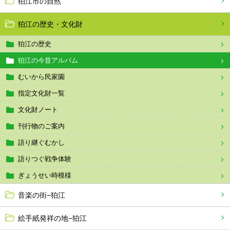
狛江市の自然
狛江の歴史・文化財
狛江の歴史
狛江の今昔アルバム
むいから民家園
指定文化財一覧
文化財ノート
刊行物のご案内
語り継ぐむかし
語りつぐ戦争体験
ぎょうせい時模様
音楽の街−狛江
絵手紙発祥の地−狛江