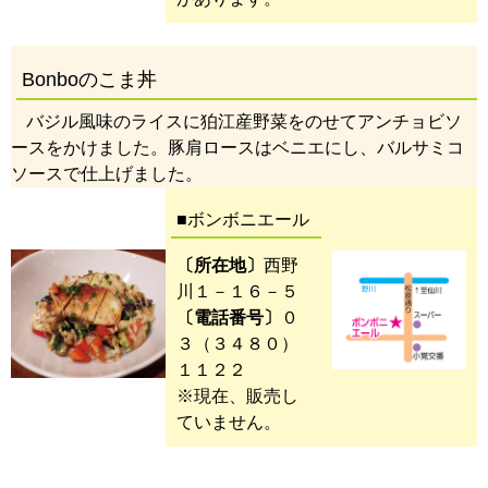
Bonboのこま丼
バジル風味のライスに狛江産野菜をのせてアンチョビソ
ースをかけました。豚肩ロースはベニエにし、バルサミコ
ソースで仕上げました
。
■ボンボニエール
〔所在地〕
西野
川１－１６－５
〔電話番号〕
０
３（３４８０）
１１２２
※現在、販売し
ていません。