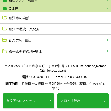
狛江ブランド農産物
こま丼
狛江市の自然
狛江の歴史・文化財
音楽の街−狛江
絵手紙発祥の地−狛江
〒201-8585 狛江市和泉本町一丁目1番5号（1-1-5 Izumi-honcho,Komae
City,Tokyo,Japan）
電話：
03-3430-1111
ファクス：
03-3430-6870
開庁時間：
月曜日～金曜日 午前8時30分～午後5時 (祝日、年末年始を
除く)
市役所へのアクセス
人口と世帯数