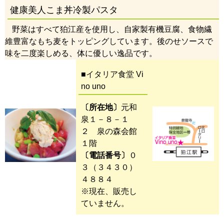
健康美人こま丼冷製パスタ
野菜はすべて狛江産を使用し、自家製有機豆腐、食物繊
維豊富なもち麦をトッピングしています。後のせソースで
味を二度楽しめる、体に優しい逸品です。
■イタリア食堂 Vi
no uno
〔所在地〕
元和
泉１－８－１
２ 泉の森会館
１階
〔電話番号〕
０
３（３４３０）
４８８４
※現在、販売し
ていません。