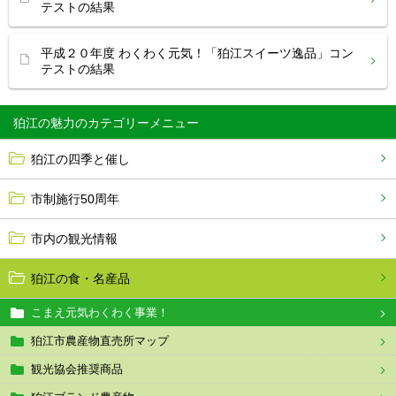
テストの結果
平成２０年度 わくわく元気！「狛江スイーツ逸品」コン
テストの結果
狛江の魅力
狛江の四季と催し
市制施行50周年
市内の観光情報
狛江の食・名産品
こまえ元気わくわく事業！
狛江市農産物直売所マップ
観光協会推奨商品