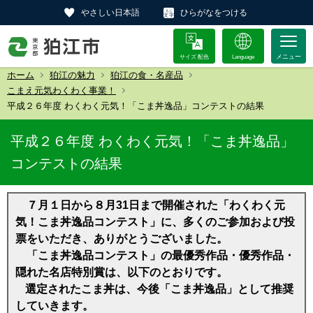
やさしい日本語
ひらがなをつける
サイズ 配色
Language
ホーム
狛江の魅力
狛江の食・名産品
こまえ元気わくわく事業！
平成２６年度 わくわく元気！「こま丼逸品」コンテストの結果
平成２６年度 わくわく元気！「こま丼逸品」
コンテストの結果
７月１日から８月31日まで開催された「わくわく元
気！こま丼逸品コンテスト」に、多くのご参加および投
票をいただき、ありがとうございました。
「こま丼逸品コンテスト」の最優秀作品・優秀作品・
隠れた名店特別賞は、以下のとおりです。
選定されたこま丼は、今後「こま丼逸品」として推奨
していきます。