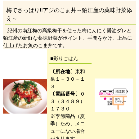
梅でさっぱり!!アジのこま丼～狛江産の薬味野菜添
え～
紀州の南紅梅の高級梅干を使った梅にんにく醤油ダレと
狛江産の新鮮な薬味野菜がポイント。手間をかけ、上品に
仕上げたお魚のこま丼です
。
■彩りごはん
〔所在地〕
東和
泉１－３０－１
３
〔電話番号〕
０
３（３４８９）
１７３０
※季節商品（夏
季）ため、メニ
ューにない場合
があります。