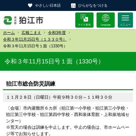
やさしい日本語
ひらがなをつける
サイズ 配色
Language
ホーム
広報こまえ
令和3年度
令和３年11月15日号（１３３０号）
令和３年11月15日号１面（1330号）
令和３年11月15日号１面（1330号）
狛江市総合防災訓練
１１月２８日（日曜日）午前９時３０分～１１時３０分
〔会場〕市内避難所６カ所（狛江第一小学校・狛江第三小学校・
狛江第三中学校・狛江第四中学校・西和泉体育館・上和泉地域セ
ンター）
※荒天の場合は訓練を中止します。中止の場合は、市ホームペー
ジ等でお知らせします。