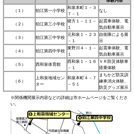
体験内容
和泉本町１－３
（１）
狛江第一小学校
なし
７－１
猪方１－１１－
起震車体験、電
（２）
狛江第三小学校
１
気自動車展示
元和泉１－２３
自衛隊による展
（３）
狛江第三中学校
－１
示
東野川４－１－
起震車体験、電
（４）
狛江第四中学校
１
気自動車展示
西和泉１－１６
ＶＲ防災体験車
（５）
西和泉体育館
－１
搭乗体験
まちかど防災訓
上和泉地域セン
和泉本町４－７
（６）
練車消火体験、
ター
－５１
防災グッズ展示
※関係機関展示内容などの詳細は市ホームページをご覧くださ
い。