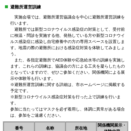
避難所運営訓練
実施会場では、避難所運営協議会を中心に避難所運営訓練を
行います。
避難所では新型コロナウイルス感染症の対策として、受付前
に検温・問診を実施する他、発熱している方や新型コロナウイ
ルス感染症に感染し自宅療養中の方の専用スペースを設置しま
す。地震の際の避難所における感染症対策を体験してみましょ
う。
また、各指定避難所でAED体験や応急給水等の訓練を実施し
ます。これらの訓練は、協議会の方による工夫を凝らしたもの
となっていますので、ぜひご参加ください。関係機関による展
示や体験等も行います。
※避難所運営訓練に関する詳細は、市ホームページに掲載する
予定です。
※新型コロナウイルス感染症対策を行った上で訓練を行いま
す。
参加に当たってはマスクを必ず着用し、体調に異常がある場合
は、参加をご遠慮ください。
関係機関展示・
番号
名称
所在地