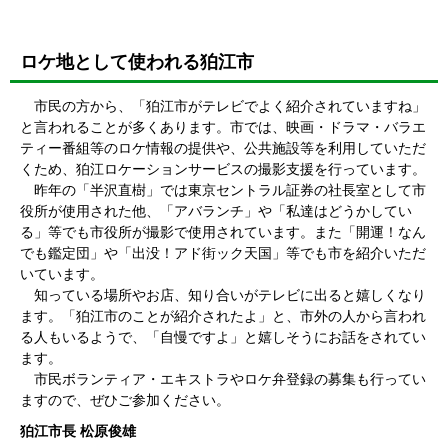
ロケ地として使われる狛江市
市民の方から、「狛江市がテレビでよく紹介されていますね」
と言われることが多くあります。市では、映画・ドラマ・バラエ
ティー番組等のロケ情報の提供や、公共施設等を利用していただ
くため、狛江ロケーションサービスの撮影支援を行っています。
昨年の「半沢直樹」では東京セントラル証券の社長室として市
役所が使用された他、「アバランチ」や「私達はどうかしてい
る」等でも市役所が撮影で使用されています。また「開運！なん
でも鑑定団」や「出没！アド街ック天国」等でも市を紹介いただ
いています。
知っている場所やお店、知り合いがテレビに出ると嬉しくなり
ます。「狛江市のことが紹介されたよ」と、市外の人から言われ
る人もいるようで、「自慢ですよ」と嬉しそうにお話をされてい
ます。
市民ボランティア・エキストラやロケ弁登録の募集も行ってい
ますので、ぜひご参加ください。
狛江市長 松原俊雄