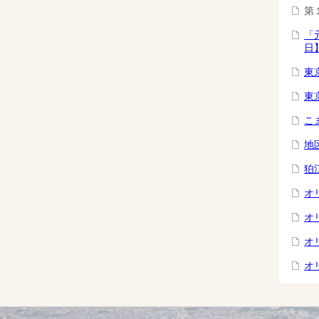
第
「
日
東
東
こ
地
狛
オ
オ
オ
オ