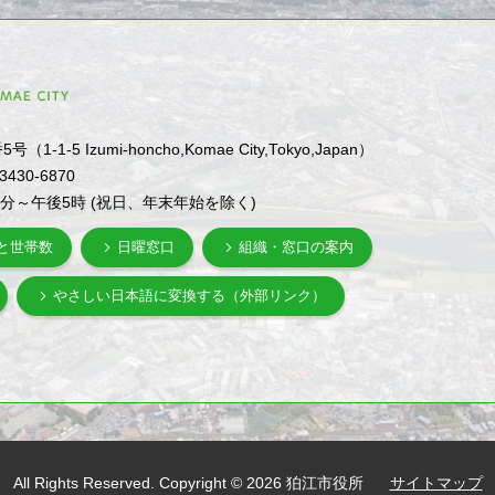
1-5 Izumi-honcho,Komae City,Tokyo,Japan）
-3430-6870
0分～午後5時 (祝日、年末年始を除く)
と世帯数
日曜窓口
組織・窓口の案内
やさしい日本語に変換する（外部リンク）
All Rights Reserved. Copyright © 2026 狛江市役所
サイトマップ