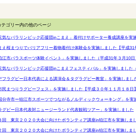
カテゴリー内の他のページ
元気なパラリンピック応援団inこまえ」着付けサポーター養成講座を実
まえ桜まつりでバリアフリー着物着付け体験会を実施しました【平成31
狛江市パラスポーツ体験イベント」を実施しました（平成31年３月10日
元気なパラリンピック応援団inこまえフェスティバル」を実施しました（
デフラグビー日本代表による講演会＆タグラグビー教室」を実施しました（
市民まつりラグビーフェス」を実施しました【平成３０年１１月１８日
国分寺市ー狛江市スポーツでつながるノルディックウォーキング」を実
ラグビー日本代表対ニュージーランド代表観戦ツアー」を実施しました
３回 東京２０２０大会に向けたボランティア講座in狛江市を実施しま
２回 東京２０２０大会に向けたボランティア講座in狛江市を実施しまし