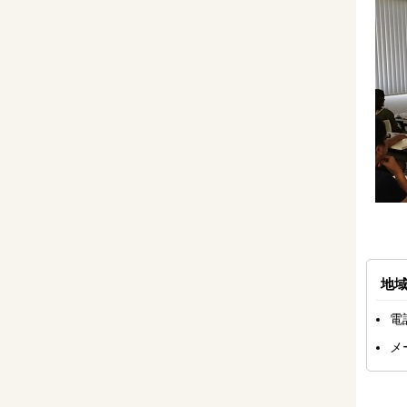
地
電
メ