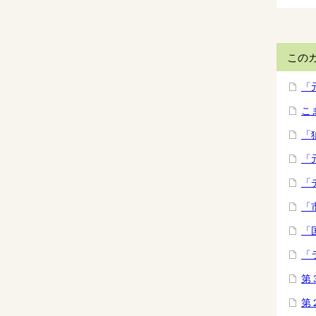
この
「
こ
「
「
「
「
「
「
第
第