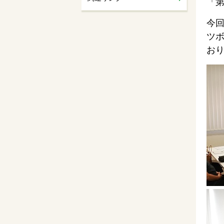
「第
今
ツ
お