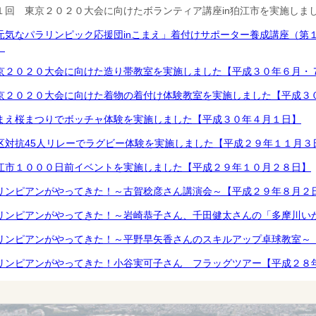
１回 東京２０２０大会に向けたボランティア講座in狛江市を実施しま
元気なパラリンピック応援団inこまえ」着付けサポーター養成講座（第
】
京２０２０大会に向けた造り帯教室を実施しました【平成３０年６月・
京２０２０大会に向けた着物の着付け体験教室を実施しました【平成３
まえ桜まつりでボッチャ体験を実施しました【平成３０年４月１日】
区対抗45人リレーでラグビー体験を実施しました【平成２９年１１月３
江市１０００日前イベントを実施しました【平成２９年１０月２８日】
リンピアンがやってきた！～古賀稔彦さん講演会～【平成２９年８月２
リンピアンがやってきた！～岩崎恭子さん、千田健太さんの「多摩川い
リンピアンがやってきた！～平野早矢香さんのスキルアップ卓球教室～
リンピアンがやってきた！小谷実可子さん フラッグツアー【平成２８