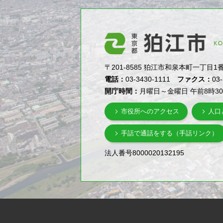
〒201-8585 狛江市和泉本町一丁目1番5号（1-
電話：
03-3430-1111
ファクス：
03
開庁時間：
月曜日～金曜日 午前8時3
市役所へのアクセス
人口
手話で通話をする（手話リンク）
法人番号8000020132195