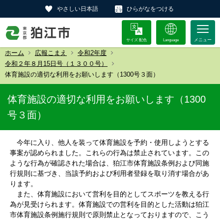
やさしい日本語
ひらがなをつける
サイズ 配色
Language
ホーム
広報こまえ
令和2年度
令和２年８月15日号（１３００号）
体育施設の適切な利用をお願いします（1300号３面）
体育施設の適切な利用をお願いします（1300
号３面）
今年に入り、他人を装って体育施設を予約・使用しようとする
事案が認められました。これらの行為は禁止されています。この
ような行為が確認された場合は、狛江市体育施設条例および同施
行規則に基づき、当該予約および利用者登録を取り消す場合があ
ります。
また、体育施設において営利を目的としてスポーツを教える行
為が見受けられます。体育施設での営利を目的とした活動は狛江
市体育施設条例施行規則で原則禁止となっておりますので、こう