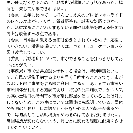
民が使えなくなるため、活動場所が課題という話があった。場
所を工夫して活動できれば良い。
（委員）去年に比べて、にほんごしえんのプレゼンやスライド
のレベルが上がっていた。質疑応答も、誠実な対応で良かっ
た。活動場所にこだわりすぎている面や日本語を教える技術の
向上は改善すべき点である。
（委員）日本語を教える技術は必要とされているので、応援し
ていきたい。活動会場については、市とコミュニケーションを
図り改善してほしい。
（委員）活動場所について、市ができることをはっきりしてお
いた方が良い。
（事務局）市で公共施設を予約する場合は、特別申請といっ
て、市民が通常予約するよりも早く予約することができ、市が
スポット的に事業をする際に利用してるが、あくまでも市民や
市民団体が利用する施設であり、特定の公共施設で、かつ人気
の高い土曜日の時間帯を市が常に部屋を使っていることは好ま
しくないため、この件については団体にも説明している。団体
の説明のとおり、日本語がわからない外国人の親子が来るの
で、毎週あちこち活動場所が変わるのはできるだけ避けたい。
毎回場所が変わらないよう、月ごとに変わる程度に配慮をさせ
ていただいている。