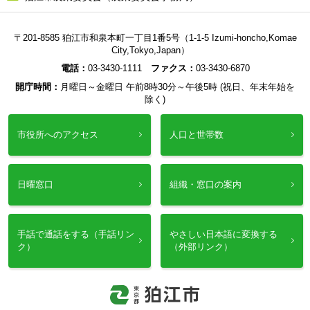
〒201-8585 狛江市和泉本町一丁目1番5号（1-1-5 Izumi-honcho,Komae
City,Tokyo,Japan）
電話：
03-3430-1111
ファクス：
03-3430-6870
開庁時間：
月曜日～金曜日 午前8時30分～午後5時 (祝日、年末年始を
除く)
市役所へのアクセス
人口と世帯数
日曜窓口
組織・窓口の案内
手話で通話をする（手話リン
やさしい日本語に変換する
ク）
（外部リンク）