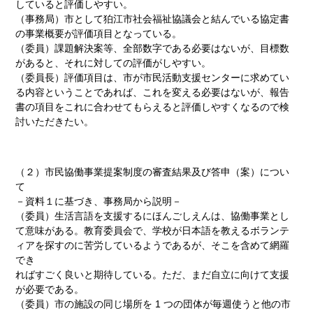
していると評価しやすい。
（事務局）市として狛江市社会福祉協議会と結んでいる協定書
の事業概要が評価項目となっている。
（委員）課題解決案等、全部数字である必要はないが、目標数
があると、それに対しての評価がしやすい。
（委員長）評価項目は、市が市民活動支援センターに求めてい
る内容ということであれば、これを変える必要はないが、報告
書の項目をこれに合わせてもらえると評価しやすくなるので検
討いただきたい。
（２）市民協働事業提案制度の審査結果及び答申（案）につい
て
－資料１に基づき、事務局から説明－
（委員）生活言語を支援するにほんごしえんは、協働事業とし
て意味がある。教育委員会で、学校が日本語を教えるボランテ
ィアを探すのに苦労しているようであるが、そこを含めて網羅
でき
ればすごく良いと期待している。ただ、まだ自立に向けて支援
が必要である。
（委員）市の施設の同じ場所を 1 つの団体が毎週使うと他の市