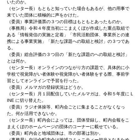
いたのか。
（センター長）もともと知っていた場合もあるが、他の用事で
来ていた団体に積極的に声をかけた。
（委員）事業評価票の３つの目標はもともとあったものか。
（事務局）令和４年度当初にこまえくぼが作成した重点取組で
ある「情報発信の実施と定着」「市民活動団体、事業所との連
携による事業実施」「新たな課題への取組と検討」の３つであ
る。
（委員）総合評価の３つ目の「新たな課題のへの取組と検討」
とは何か。
（センター長）オンラインのつながり方の課題で、具体的に小
学校で視覚障がい者体験や視覚障がい者体験をする際、事前学
習としてオンラインで予習を行った。
（委員）メルマガの登録状況はどうか。
（センター長）月１回配信していたメルマガは、令和５年度に L
INE に切り替えた。
（委員）ラジオ体操等、町内会ごとに集まることがなくなっ
た。何か活用できないか。
（センター長）町内会によっては、団体登録し、町内会報をこ
まえくぼのホームページの団体のコーナーに載せている。
（委員）町内会と地域団体は、市の部署は別か。
（事務局）自治会町内会は地域コミュニティー担当となるため