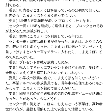
別である。
（委員）町内会がこまえくぼを使っているのは初めて知った。
町内会も、こまえくぼをうまく使ってほしい。
（委員）LINEも更新頻度が多いとブロックしたくなる。
（センター長）LINEを連続して送信すると、ブロックされる数
が上がるため加減が難しい。
（委員）実際にこまえくぼを利用している年代は。
（センター長）以前は高齢者が多かった。最近は、おやじの会
等、若い世代も多くなった。こまえくぼに来たらプレゼントを
差し上げますという一言をチラシに入れたら、こまえくぼに初
めて来た人がいた。
（委員）プレゼント作戦が成功したのか。
（委員）転入してきた人にプレゼントを渡す企画で、受け渡し
会場をこまえくぼと指定したらいいかもしれない。
（委員）小学校の読書の会で、こまえくぼを知らない人がい
た。卒業アルバムの作成委員でも、長年市内在住であるにもか
かわらず、こまえくぼを初めて使う人がいた。
（委員）団塊世代の定年退職後の男性の地域デビューが話題に
なったことがあった。今はどうか。
（センター長）例えば、にほんごしえんという事業は、高齢者
世代の方が、趣旨も理解した上で安定して活動している。