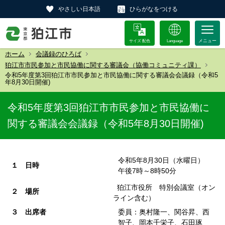
やさしい日本語
ひらがなをつける
サイズ 配色
Language
ホーム
会議録のひろば
狛江市市民参加と市民協働に関する審議会（協働コミュニティ課）
令和5年度第3回狛江市市民参加と市民協働に関する審議会会議録（令和5
年8月30日開催)
令和5年度第3回狛江市市民参加と市民協働に
関する審議会会議録（令和5年8月30日開催)
令和5年8月30日（水曜日）
１ 日時
午後7時～8時50分
狛江市役所 特別会議室（オン
２ 場所
ライン含む）
３ 出席者
委員：奥村隆一、関谷昇、西
智子、岡本千栄子、石田琢