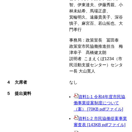
智、伊東達夫、伊藤秀親、小
林未結希、馬場正彦、
箕輪明久、遠藤貴美子、深谷
慎子、麻宮百、若山拓也、大
門孝行
事務局：政策室長 冨田泰
政策室市民協働推進担当 梅
津幸子 髙橋健太朗
説明者 こまえくぼ1234（市
民活動支援センター）センタ
ー長 大山寛人
４ 欠席者
なし
５ 提出資料
資料1-1 令和4年度市民協
働事業提案制度について
（案） [70KB pdfファイル]
資料1-2 市民協働提案事業
審査表 [143KB pdfファイル]