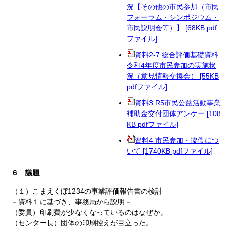
況【その他の市民参加（市民
フォーラム・シンポジウム・
市民説明会等）】 [68KB pdf
ファイル]
資料2-7 総合評価基礎資料
令和4年度市民参加の実施状
況（意見情報交換会） [55KB
pdfファイル]
資料3 R5市民公益活動事業
補助金交付団体アンケー [108
KB pdfファイル]
資料4 市民参加・協働につ
いて [1740KB pdfファイル]
６ 議題
（１）こまえくぼ1234の事業評価報告書の検討
－資料１に基づき、事務局から説明－
（委員）印刷費が少なくなっているのはなぜか。
（センター長）団体の印刷控えが目立った。