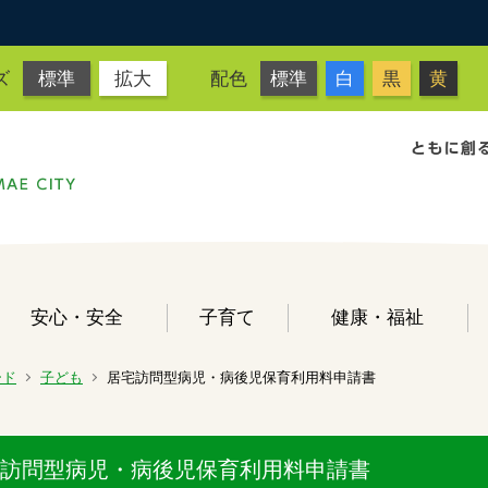
ズ
標準
拡大
配色
標準
白
黒
黄
安心・安全
子育て
健康・福祉
ード
子ども
居宅訪問型病児・病後児保育利用料申請書
訪問型病児・病後児保育利用料申請書