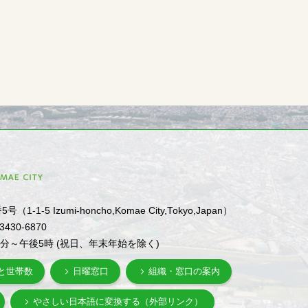
1-5 Izumi-honcho,Komae City,Tokyo,Japan）
-3430-6870
0分～午後5時 (祝日、年末年始を除く)
と世帯数
日曜窓口
組織・窓口の案内
やさしい日本語に変換する（外部リンク）