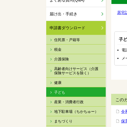
よくある質問(Q&A)
居宅
届け出・手続き
申請書ダウンロード
子
住民票・戸籍等
税金
電話
メ
介護保険
高齢者向けサービス（介護
保険サービスを除く）
健康
子ども
この
産業・消費者行政
令
地下駐車場（ちかちゅー）
保
まちづくり