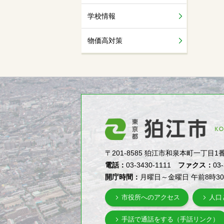
学校情報
物価高対策
〒201-8585 狛江市和泉本町一丁目1番5号（1-
電話：
03-3430-1111
ファクス：
03
開庁時間：
月曜日～金曜日 午前8時3
市役所へのアクセス
人口
手話で通話をする（手話リンク）