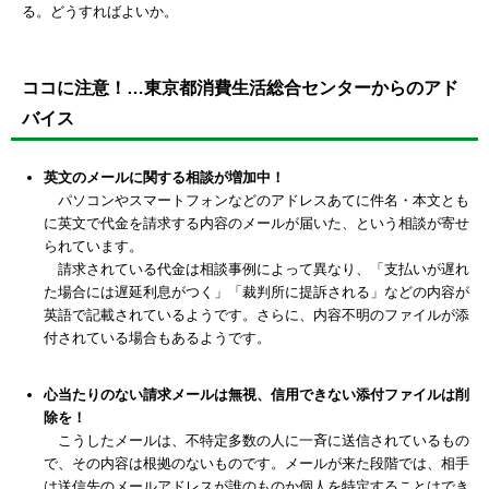
る。どうすればよいか。
ココに注意！…東京都消費生活総合センターからのアド
バイス
英文のメールに関する相談が増加中！
パソコンやスマートフォンなどのアドレスあてに件名・本文とも
に英文で代金を請求する内容のメールが届いた、という相談が寄せ
られています。
請求されている代金は相談事例によって異なり、「支払いが遅れ
た場合には遅延利息がつく」「裁判所に提訴される」などの内容が
英語で記載されているようです。さらに、内容不明のファイルが添
付されている場合もあるようです。
心当たりのない請求メールは無視、信用できない添付ファイルは削
除を！
こうしたメールは、不特定多数の人に一斉に送信されているもの
で、その内容は根拠のないものです。メールが来た段階では、相手
は送信先のメールアドレスが誰のものか個人を特定することはでき