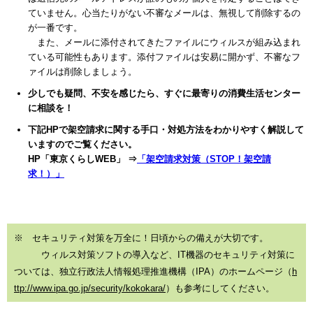
ていません。心当たりがない不審なメールは、無視して削除するの
が一番です。
また、メールに添付されてきたファイルにウィルスが組み込まれ
ている可能性もあります。添付ファイルは安易に開かず、不審なフ
ァイルは削除しましょう。
少しでも疑問、不安を感じたら、すぐに最寄りの消費生活センター
に相談を！
下記HPで架空請求に関する手口・対処方法をわかりやすく解説して
いますのでご覧ください。
HP「東京くらしWEB」 ⇒
「架空請求対策（STOP！架空請
求！）」
※ セキュリティ対策を万全に！日頃からの備えが大切です。
ウィルス対策ソフトの導入など、IT機器のセキュリティ対策に
ついては、独立行政法人情報処理推進機構（IPA）のホームページ（
h
ttp://www.ipa.go.jp/security/kokokara/
）も参考にしてください。