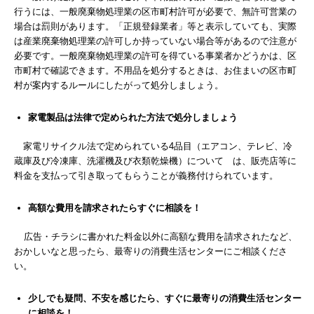
行うには、一般廃棄物処理業の区市町村許可が必要で、無許可営業の
場合は罰則があります。「正規登録業者」等と表示していても、実際
は産業廃棄物処理業の許可しか持っていない場合等があるので注意が
必要です。一般廃棄物処理業の許可を得ている事業者かどうかは、区
市町村で確認できます。不用品を処分するときは、お住まいの区市町
村が案内するルールにしたがって処分しましょう。
家電製品は法律で定められた方法で処分しましょう
家電リサイクル法で定められている4品目（エアコン、テレビ、冷
蔵庫及び冷凍庫、洗濯機及び衣類乾燥機）について は、販売店等に
料金を支払って引き取ってもらうことが義務付けられています。
高額な費用を請求されたらすぐに相談を！
広告・チラシに書かれた料金以外に高額な費用を請求されたなど、
おかしいなと思ったら、最寄りの消費生活センターにご相談くださ
い。
少しでも疑問、不安を感じたら、すぐに最寄りの消費生活センター
に相談を！