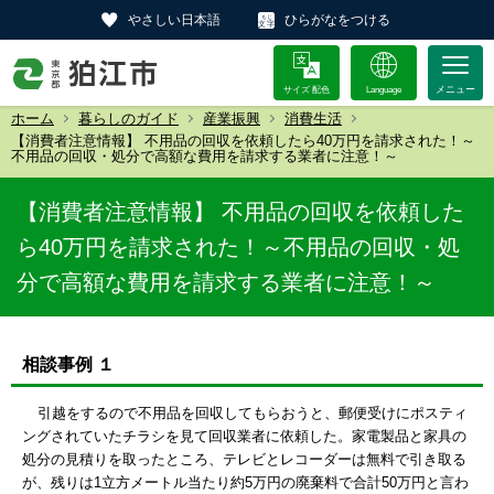
やさしい日本語
ひらがなをつける
サイズ 配色
Language
ホーム
暮らしのガイド
産業振興
消費生活
【消費者注意情報】 不用品の回収を依頼したら40万円を請求された！～
不用品の回収・処分で高額な費用を請求する業者に注意！～
【消費者注意情報】 不用品の回収を依頼した
ら40万円を請求された！～不用品の回収・処
分で高額な費用を請求する業者に注意！～
相談事例 １
引越をするので不用品を回収してもらおうと、郵便受けにポスティ
ングされていたチラシを見て回収業者に依頼した。家電製品と家具の
処分の見積りを取ったところ、テレビとレコーダーは無料で引き取る
が、残りは1立方メートル当たり約5万円の廃棄料で合計50万円と言わ