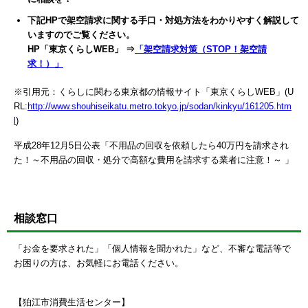
下記HPで架空請求に関する手口・対処方法をわかりやすく解説して
いますのでご覧ください。
HP「東京くらしWEB」 ⇒
「架空請求対策（STOP！架空請
求！）」
※引用元：くらしに関わる東京都の情報サイト「東京くらしWEB」(U
RL:
http://www.shouhiseikatu.metro.tokyo.jp/sodan/kinkyu/161205.htm
l
)
平成28年12月5日公表「不用品の回収を依頼したら40万円を請求され
た！～不用品の回収・処分で高額な費用を請求する業者に注意！～ 」
相談窓口
「お金を要求された」「個人情報を聞かれた」など、不審な電話等で
お困りの方は、お気軽にお電話ください。
【狛江市消費生活センター】