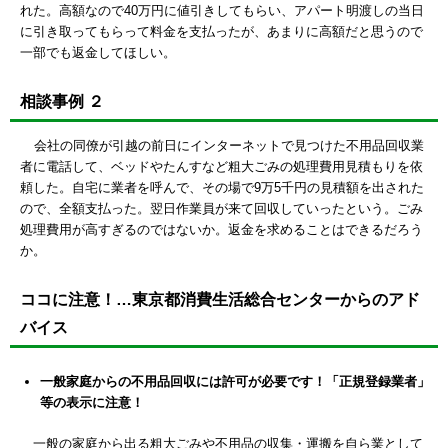
れた。高額なので40万円に値引きしてもらい、アパート明渡しの当日
に引き取ってもらって料金を支払ったが、あまりに高額だと思うので
一部でも返金してほしい。
相談事例 ２
会社の同僚が引越の前日にインターネットで見つけた不用品回収業
者に電話して、ベッドやたんすなど粗大ごみの処理費用見積もりを依
頼した。自宅に業者を呼んで、その場で9万5千円の見積額を出された
ので、全額支払った。翌日作業員が来て回収していったという。ごみ
処理費用が高すぎるのではないか。返金を求めることはできるだろう
か。
ココに注意！…東京都消費生活総合センターからのアド
バイス
一般家庭からの不用品回収には許可が必要です！「正規登録業者」
等の表示に注意！
一般の家庭から出る粗大ごみや不用品の収集・運搬を自ら業として