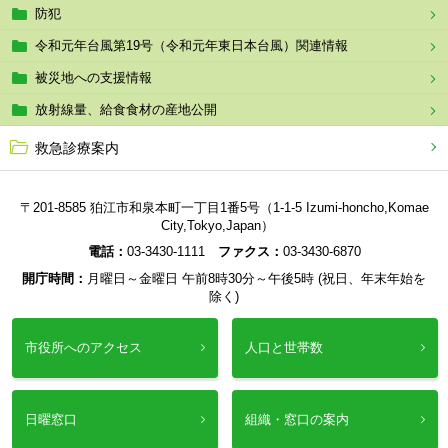
防犯
令和元年台風第19号（令和元年東日本台風）関連情報
被災地への支援情報
放射線量、給食食材の産地公開
救急診療案内
〒201-8585 狛江市和泉本町一丁目1番5号（1-1-5 Izumi-honcho,Komae
City,Tokyo,Japan）
電話：
03-3430-1111
ファクス：
03-3430-6870
開庁時間：
月曜日～金曜日 午前8時30分～午後5時 (祝日、年末年始を
除く)
市役所へのアクセス
人口と世帯数
日曜窓口
組織・窓口の案内