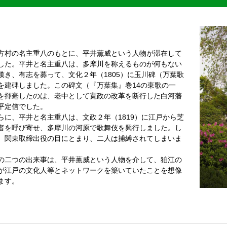
村の名主重八のもとに、平井薫威という人物が滞在して
した。平井と名主重八は、多摩川を称えるものが何もない
嘆き、有志を募って、文化２年（1805）に玉川碑（万葉歌
を建碑しました。この碑文（『万葉集』巻14の東歌の一
を揮毫したのは、老中として寛政の改革を断行した白河藩
平定信でした。
に、平井と名主重八は、文政２年（1819）に江戸から芝
者を呼び寄せ、多摩川の河原で歌舞伎を興行しました。し
、関東取締出役の目にとまり、二人は捕縛されてしまいま
。
二つの出来事は、平井薫威という人物を介して、狛江の
が江戸の文化人等とネットワークを築いていたことを想像
ます。