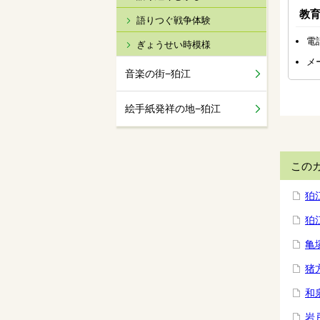
教
語りつぐ戦争体験
電話
ぎょうせい時模様
メ
音楽の街−狛江
絵手紙発祥の地−狛江
この
狛
狛
亀
猪
和
岩