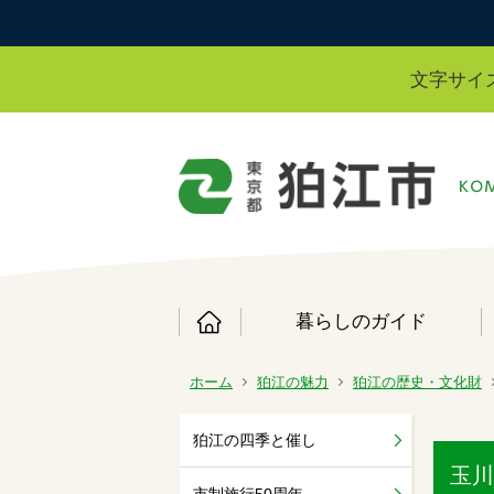
文字サイ
暮らしのガイド
ホーム
狛江の魅力
狛江の歴史・文化財
狛江の四季と催し
玉川