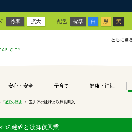
ズ
標準
拡大
配色
標準
白
黒
黄
安心・安全
子育て
健康・福祉
狛江の歴史
玉川碑の建碑と歌舞伎興業
碑の建碑と歌舞伎興業