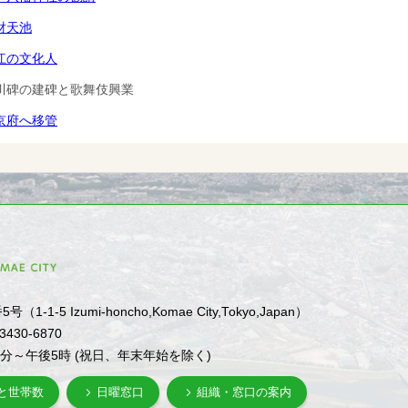
財天池
江の文化人
川碑の建碑と歌舞伎興業
京府へ移管
1-5 Izumi-honcho,Komae City,Tokyo,Japan）
-3430-6870
0分～午後5時 (祝日、年末年始を除く)
と世帯数
日曜窓口
組織・窓口の案内