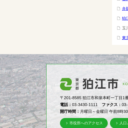
弁
狛
玉
東
〒201-8585 狛江市和泉本町一丁目1番5号（1-
電話：
03-3430-1111
ファクス：
03
開庁時間：
月曜日～金曜日 午前8時3
市役所へのアクセス
人口