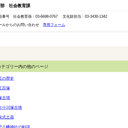
育部 社会教育課
番号 社会教育係：03-6698-0767 文化財担当：03-3430-1342
ールからのお問い合わせ
専用フォーム
カテゴリー内の他のページ
江の歴史
江百塚
塚古墳
方小川塚古墳
泉式土器
戸八幡神社の勧請