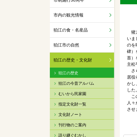
市制施行50周年
市内の観光情報
狛江の食・名産品
猪方
いま
狛江市の自然
のを
碑）
首）
狛江の歴史・文化財
主松
さら
狛江の歴史
居役
狛江の今昔アルバム
かし
した
むいから民家園
この
人々
指定文化財一覧
させ
文化財ノート
刊行物のご案内
語り継ぐむかし