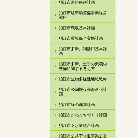
狛江市道路修繕計画
狛江市駐車場整備事業経営
戦略
狛江市環境基本計画
狛江市環境保全実施計画
狛江市多摩川利活用基本計
画
狛江市多摩川土手の天端の
整備に関する考え方
狛江市生物多様性地域戦略
狛江市公園施設長寿命化計
画
狛江市緑の基本計画
狛江市かわまちづくり計画
狛江市下水道総合計画
狛江市公共下水道事業公営