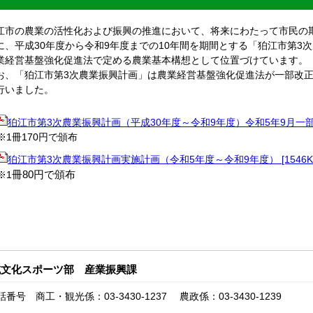
市の農業の活性化および振興の推進において、将来にわたって市民の
に、平成30年度から令和9年度までの10年間を期間とする「狛江市第3
業経営基盤強化促進法で定める農業基本構想として位置づけています。
、「狛江市第3次農業振興計画」は農業経営基盤強化促進法が一部改正
行いました。
狛江市第3次農業振興計画（平成30年度～令和9年度）令和5年9月一部改正 
※1冊170円で頒布
狛江市第3次農業振興計画実施計画（令和5年度～令和9年度） [1546KB
冊80円で頒布
※1
域文化スポーツ部 産業振興課
話番号 商工・観光係：03-3430-1237 農政係：03-3430-1239