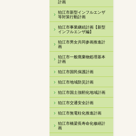
計画
狛江市新型インフルエンザ
等対策行動計画
狛江市事業継続計画【新型
インフルエンザ編】
狛江市男女共同参画推進計
画
狛江市一般廃棄物処理基本
計画
狛江市国民保護計画
狛江市地域防災計画
狛江市国土強靭化地域計画
狛江市交通安全計画
狛江市無電柱化推進計画
狛江市橋梁長寿命化修繕計
画