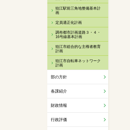
狛江駅前三角地整備基本計
画
定員適正化計画
調布都市計画道路３・４・
16号線基本計画
狛江市総合的な主権者教育
計画
狛江市自転車ネットワーク
計画
部の方針
各課紹介
財政情報
行政評価