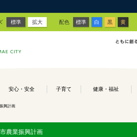
ズ
標準
拡大
配色
標準
白
黒
黄
安心・安全
子育て
健康・福祉
振興計画
市農業振興計画