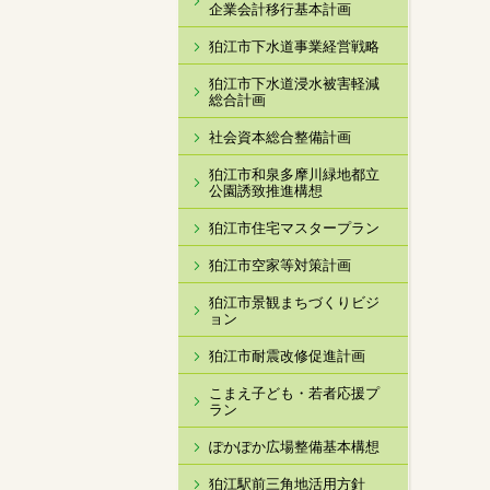
企業会計移行基本計画
狛江市下水道事業経営戦略
狛江市下水道浸水被害軽減
総合計画
社会資本総合整備計画
狛江市和泉多摩川緑地都立
公園誘致推進構想
狛江市住宅マスタープラン
狛江市空家等対策計画
狛江市景観まちづくりビジ
ョン
狛江市耐震改修促進計画
こまえ子ども・若者応援プ
ラン
ぽかぽか広場整備基本構想
狛江駅前三角地活用方針