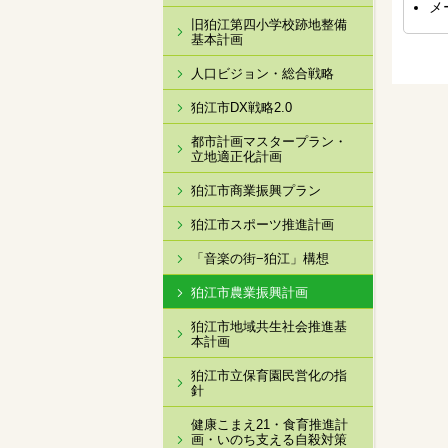
メ
旧狛江第四小学校跡地整備
基本計画
人口ビジョン・総合戦略
狛江市DX戦略2.0
都市計画マスタープラン・
立地適正化計画
狛江市商業振興プラン
狛江市スポーツ推進計画
「音楽の街−狛江」構想
狛江市農業振興計画
狛江市地域共生社会推進基
本計画
狛江市立保育園民営化の指
針
健康こまえ21・食育推進計
画・いのち支える自殺対策