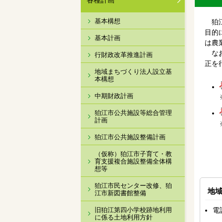
各種計画
基本構想
狛江
目的
基本計画
は農
なお
行財政改革推進計画
正を
地域まちづくり法人設立基
本構想
中期財政計画
狛江市公共施設等総合管理
計画
狛江市公共施設整備計画
（仮称）狛江市子育て・教
育支援複合施設整備全体構
想等
狛江市民センター改修、狛
地
江市新図書館整備
旧狛江第四小学校跡地利用
電
に係る土地利用方針