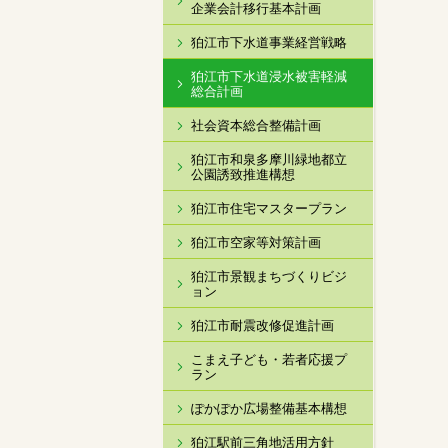
企業会計移行基本計画
狛江市下水道事業経営戦略
狛江市下水道浸水被害軽減
総合計画
社会資本総合整備計画
狛江市和泉多摩川緑地都立
公園誘致推進構想
狛江市住宅マスタープラン
狛江市空家等対策計画
狛江市景観まちづくりビジ
ョン
狛江市耐震改修促進計画
こまえ子ども・若者応援プ
ラン
ぽかぽか広場整備基本構想
狛江駅前三角地活用方針