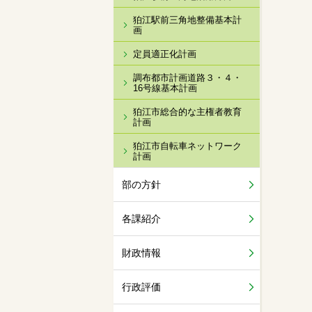
狛江駅前三角地整備基本計
画
定員適正化計画
調布都市計画道路３・４・
16号線基本計画
狛江市総合的な主権者教育
計画
狛江市自転車ネットワーク
計画
部の方針
各課紹介
財政情報
行政評価