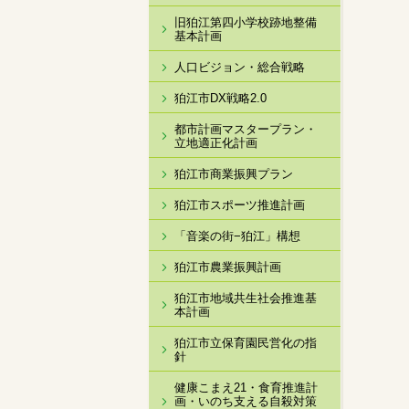
旧狛江第四小学校跡地整備
基本計画
人口ビジョン・総合戦略
狛江市DX戦略2.0
都市計画マスタープラン・
立地適正化計画
狛江市商業振興プラン
狛江市スポーツ推進計画
「音楽の街−狛江」構想
狛江市農業振興計画
狛江市地域共生社会推進基
本計画
狛江市立保育園民営化の指
針
健康こまえ21・食育推進計
画・いのち支える自殺対策