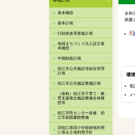
各種計画
基本構想
令和
画書
基本計画
行財政改革推進計画
地域まちづくり法人設立基
本構想
中期財政計画
狛江市公共施設等総合管理
計画
環
狛江市公共施設整備計画
電話
（仮称）狛江市子育て・教
メ
育支援複合施設整備全体構
想等
狛江市民センター改修、狛
江市新図書館整備
旧狛江第四小学校跡地利用
に係る土地利用方針