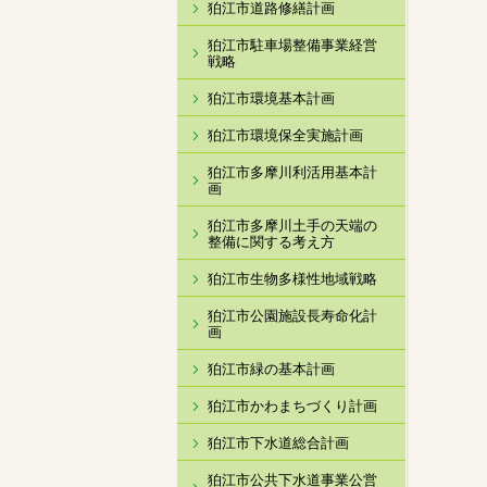
狛江市道路修繕計画
狛江市駐車場整備事業経営
戦略
狛江市環境基本計画
狛江市環境保全実施計画
狛江市多摩川利活用基本計
画
狛江市多摩川土手の天端の
整備に関する考え方
狛江市生物多様性地域戦略
狛江市公園施設長寿命化計
画
狛江市緑の基本計画
狛江市かわまちづくり計画
狛江市下水道総合計画
狛江市公共下水道事業公営