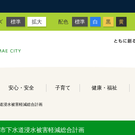
ズ
標準
拡大
配色
標準
白
黒
黄
安心・安全
子育て
健康・福祉
道浸水被害軽減総合計画
市下水道浸水被害軽減総合計画