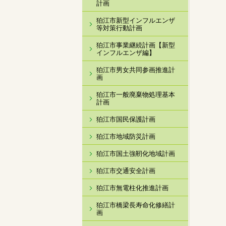
計画
狛江市新型インフルエンザ
等対策行動計画
狛江市事業継続計画【新型
インフルエンザ編】
狛江市男女共同参画推進計
画
狛江市一般廃棄物処理基本
計画
狛江市国民保護計画
狛江市地域防災計画
狛江市国土強靭化地域計画
狛江市交通安全計画
狛江市無電柱化推進計画
狛江市橋梁長寿命化修繕計
画