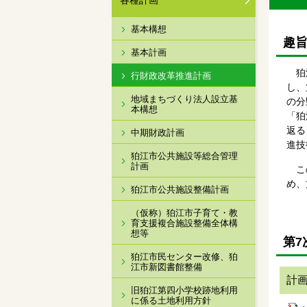
各種計画
基本構想
趣
基本計画
狛江
行財政改革推進計画
し、
地域まちづくり法人設立基
の分
本構想
「狛
返る
中期財政計画
進技
狛江市公共施設等総合管理
計画
この
め、
狛江市公共施設整備計画
（仮称）狛江市子育て・教
育支援複合施設整備全体構
想等
第7
狛江市民センター改修、狛
江市新図書館整備
計
旧狛江第四小学校跡地利用
に係る土地利用方針