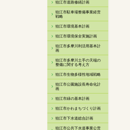
狛江市道路修繕計画
狛江市駐車場整備事業経営
戦略
狛江市環境基本計画
狛江市環境保全実施計画
狛江市多摩川利活用基本計
画
狛江市多摩川土手の天端の
整備に関する考え方
狛江市生物多様性地域戦略
狛江市公園施設長寿命化計
画
狛江市緑の基本計画
狛江市かわまちづくり計画
狛江市下水道総合計画
狛江市公共下水道事業公営