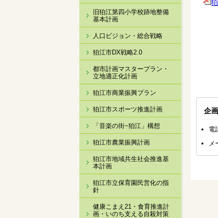
狛
旧狛江第四小学校跡地整備
基本計画
人口ビジョン・総合戦略
狛江市DX戦略2.0
都市計画マスタープラン・
立地適正化計画
狛江市商業振興プラン
狛江市スポーツ推進計画
企
「音楽の街−狛江」構想
電
狛江市農業振興計画
メ
狛江市地域共生社会推進基
本計画
狛江市立保育園民営化の指
針
健康こまえ21・食育推進計
画・いのち支える自殺対策