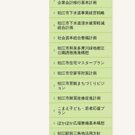
企業会計移行基本計画
狛江市下水道事業経営戦略
狛江市下水道浸水被害軽減
総合計画
社会資本総合整備計画
狛江市和泉多摩川緑地都立
公園誘致推進構想
狛江市住宅マスタープラン
狛江市空家等対策計画
狛江市景観まちづくりビジ
ョン
狛江市耐震改修促進計画
こまえ子ども・若者応援プ
ラン
ぽかぽか広場整備基本構想
狛江駅前三角地活用方針