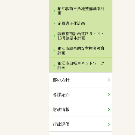
狛江駅前三角地整備基本計
画
定員適正化計画
調布都市計画道路３・４・
16号線基本計画
狛江市総合的な主権者教育
計画
狛江市自転車ネットワーク
計画
部の方針
各課紹介
財政情報
行政評価