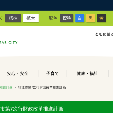
ズ
標準
拡大
配色
標準
白
黒
黄
安心・安全
子育て
健康・福祉
推進計画
狛江市第7次行財政改革推進計画
市第7次行財政改革推進計画