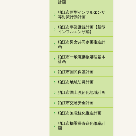
計画
狛江市新型インフルエンザ
等対策行動計画
狛江市事業継続計画【新型
インフルエンザ編】
狛江市男女共同参画推進計
画
狛江市一般廃棄物処理基本
計画
狛江市国民保護計画
狛江市地域防災計画
狛江市国土強靭化地域計画
狛江市交通安全計画
狛江市無電柱化推進計画
狛江市橋梁長寿命化修繕計
画