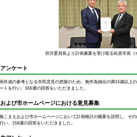
卯月委員長より計画書案を受け取る松原市長（令
民アンケート
作成の参考となる市民意見の把握のため、無作為抽出の満15歳以上の市
ートを行い、555通の回答をいただきました。
報および市ホームページにおける意見募集
こまえおよび市ホームページにおいて計画検討の概要を説明し、その内
行い、158通の回答をいただきました。