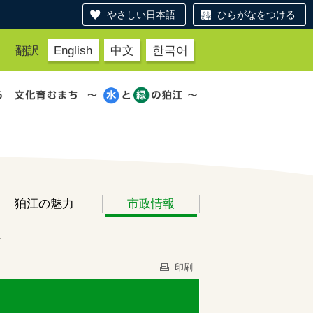
やさしい日本語
ひらがなをつける
翻訳
English
中文
한국어
狛江の魅力
市政情報
画
印刷