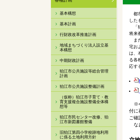
各種計画
基本構想
都市
した
基本計画
「狛
将来
行財政改革推進計画
また
地域まちづくり法人設立基
宅お
本構想
は、
る各
中期財政計画
応す
狛江市公共施設等総合管理
計画
狛江市公共施設整備計画
（仮称）狛江市子育て・教
育支援複合施設整備全体構
※令
想等
付に
狛江市民センター改修、狛
ご確
江市新図書館整備
なお
旧狛江第四小学校跡地利用
に係る土地利用方針