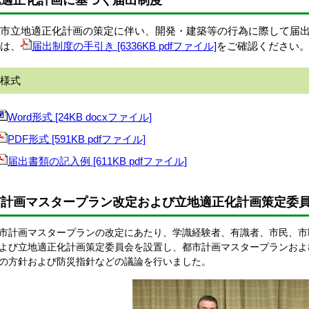
地適正化計画に基づく届出制度
市立地適正化計画の策定に伴い、開発・建築等の行為に際して届
は、
届出制度の手引き [6336KB pdfファイル]
をご確認ください
様式
Word形式 [24KB docxファイル]
PDF形式 [591KB pdfファイル]
届出書類の記入例 [611KB pdfファイル]
市計画マスタープラン改定および立地適正化計画策定委
計画マスタープランの改定にあたり、学識経験者、有識者、市民、市
よび立地適正化計画策定委員会を設置し、都市計画マスタープランおよ
の方針および防災指針などの議論を行いました。