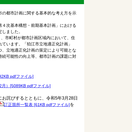
市の都市計画に関する基本的な考え方を示
第４次基本構想・前期基本計画」における
定しました。
き、市町村が都市計画区域内において、住
れています。「狛江市立地適正化計画」
つ、立地適正化計画の策定により可能とな
持続可能性の向上等、都市計画の課題に対
B pdfファイル]
5089KB pdfファイル]
お詫びするとともに、令和5年3月28日
を
訂正箇所一覧表 [61KB pdfファイル]