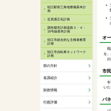
狛江駅前三角地整備基本計
画
定員適正化計画
調布都市計画道路３・４・
16号線基本計画
オ
狛江市総合的な主権者教育
計画
両計
狛江市自転車ネットワーク
を、
計画
21
部の方針
市
各課紹介
令和
いた
財政情報
パ
行政評価
パブ