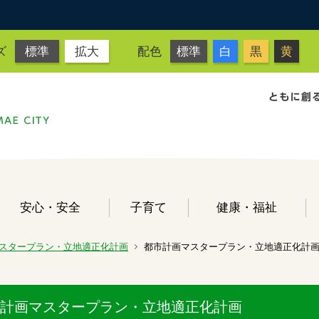
ズ
標準
拡大
配色
標準
白
黒
黄
安心・安全
子育て
健康・福祉
スタープラン・立地適正化計画
都市計画マスタープラン・立地適正化計
計画マスタープラン・立地適正化計画