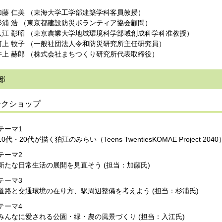
加藤 仁美 （東海大学工学部建築学科客員教授）
杉浦 浩 （東京都建設防災ボランティア協会顧問）
入江 彰昭 （東京農業大学地域環境科学部域創成科学科准教授）
河上 牧子 （一般社団法人令和防災研究所主任研究員）
井上 赫郎 （株式会社まちつくり研究所代表取締役）
部
ークショップ
テーマ1
10代・20代が描く狛江のみらい（Teens TwentiesKOMAE Project 20
テーマ2
新たな日常生活の展開を見直そう (担当：加藤氏)
テーマ3
道路と交通環境の在り方、駅周辺整備を考えよう (担当：杉浦氏)
テーマ4
みんなに愛される公園・緑・農の風景づくり (担当：入江氏)