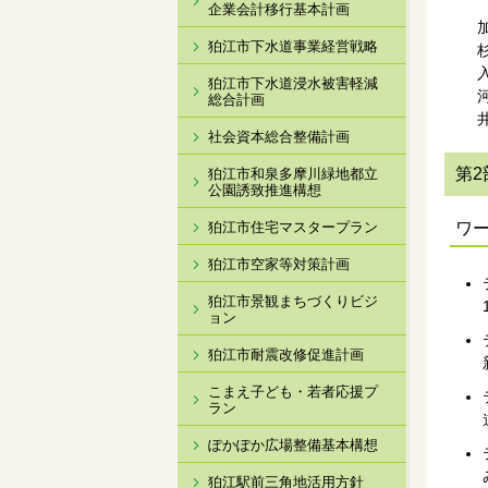
企業会計移行基本計画
狛江市下水道事業経営戦略
狛江市下水道浸水被害軽減
総合計画
社会資本総合整備計画
第2
狛江市和泉多摩川緑地都立
公園誘致推進構想
狛江市住宅マスタープラン
ワ
狛江市空家等対策計画
狛江市景観まちづくりビジ
ョン
狛江市耐震改修促進計画
こまえ子ども・若者応援プ
ラン
ぽかぽか広場整備基本構想
狛江駅前三角地活用方針