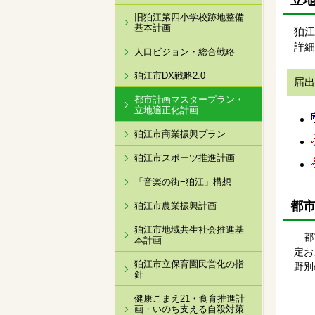
立
旧狛江第四小学校跡地整備
基本計画
狛江
詳細
人口ビジョン・総合戦略
狛江市DX戦略2.0
届出
都市計画マスタープラン・
立地適正化計画
狛江市商業振興プラン
狛江市スポーツ推進計画
「音楽の街−狛江」構想
都
狛江市農業振興計画
狛江市地域共生社会推進基
都市
本計画
定お
狛江市立保育園民営化の指
野別
針
健康こまえ21・食育推進計
画・いのち支える自殺対策