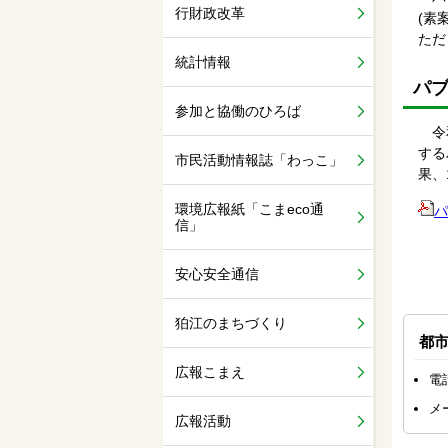
行財政改革
(素
ただ
統計情報
パ
参加と協働のひろば
令和
する
市民活動情報誌「わっこ」
果、
環境広報紙「こまeco通
パ
信」
安心安全通信
狛江のまちづくり
都
広報こまえ
電
メ
広報活動