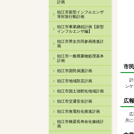
計画
狛江市新型インフルエンザ
等対策行動計画
狛江市事業継続計画【新型
インフルエンザ編】
狛江市男女共同参画推進計
画
狛江市一般廃棄物処理基本
計画
市
狛江市国民保護計画
計画
狛江市地域防災計画
ンケ
狛江市国土強靭化地域計画
広
狛江市交通安全計画
狛江市無電柱化推進計画
広報
月に
狛江市橋梁長寿命化修繕計
画