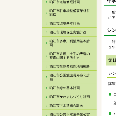
中
狛江市道路修繕計画
狛江市駐車場整備事業経営
狛江
戦略
にア
狛江市環境基本計画
シン
狛江市環境保全実施計画
狛江市多摩川利活用基本計
計画
画
２年
狛江市多摩川土手の天端の
整備に関する考え方
第1
狛江市生物多様性地域戦略
シ
狛江市公園施設長寿命化計
画
講演
狛江市緑の基本計画
狛江市かわまちづくり計画
狛江市下水道総合計画
狛江市公共下水道事業公営