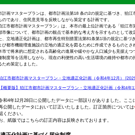
計画マスタープランは、都市計画法第18 条の2の規定に基づき、狛江
ものであり、住民意見等を反映しながら策定する計画です。
江市都市計画マスタープラン」は、本市の最上位計画である「狛江市
都市像について、都市計画の観点で基本的な考え方を示すものとして改
、立地適正化計画は、都市再生特別措置法第81条第1項の規定に基づ
よび都市機能増進施設の立地の適正化を図るために作成できるものとさ
本市で将来的に想定される高齢化の進展や緩やかな人口減少も見据えつ
種制度等を活用しながら、現在の利便性の高い生活環境の維持や都市の
るため策定しました。
狛江市都市計画マスタープラン・立地適正化計画（令和4年12月） [20292K
【概要版】狛江市都市計画マスタープラン・立地適正化計画（令和4年12月）[
和4年12月28日に公開したデータに一部誤りがありました。ここに
再公開したデータにおいて訂正いたしました。訂正箇所については
認ください。
、紙版ではこちらの訂正内容は反映されております。