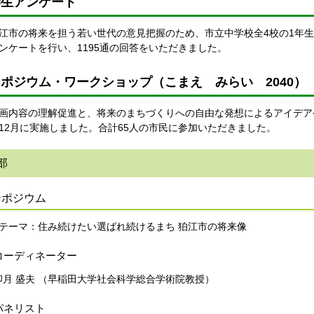
学生アンケート
市の将来を担う若い世代の意見把握のため、市立中学校全4校の1年生から
ンケートを行い、1195通の回答をいただきました。
ポジウム・ワークショップ（こまえ みらい 2040）
内容の理解促進と、将来のまちづくりへの自由な発想によるアイデア
12月に実施しました。合計65人の市民に参加いただきました。
部
ンポジウム
テーマ：住み続けたい選ばれ続けるまち 狛江市の将来像
コーディネーター
卯月 盛夫 （早稲田大学社会科学総合学術院教授）
パネリスト