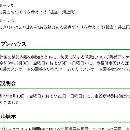
テーマ5
防災まちづくりを考えよう (担当：河上氏)
テーマ６
にぎわいとふれあいのある魅⼒ある拠点づくりを考えよう(担当：井上氏
ープンハウス
画の検討内容の周知とともに、防災に関する意識について簡易アンケ
令和3年12月3日（金曜日）および5日（日曜日）に、市役所市民ひろ
0通のアンケートの回答をいただき、270人（アンケート回答者含む）
民説明会
4年8月19日（金曜日）および21日（日曜日）に、市役所特別会議室
だきました。
ネル展示
リックコメント期間中における計画概要を提示したパネルの展示、市