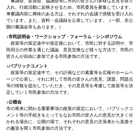
審議会、委員会、協議会等に市民の皆さんの多様な意見を取り
入れ、行政活動に反映させるため、市民委員を募集しています。
※
審議内容に興味のある方は、それぞれの会議で傍聴を受け入れ
ています。また、資料・会議録を公表しています。（一部、非公
開の審議会等もあります。）
♪市民説明会・ワークショップ・フォーラム・シンポジウム
政策等の策定途中や策定後において、市民に対する説明や、市
民同士の作業を通じた議論、意見交換など様々な方法で、市民の
皆さんが自由に参加できる市民参加の方法です。
♪パブリックコメント
政策等の策定途中で、その計画などの素案等を広報やホームペ
ージで公表し、それに対して市民の皆さんの意見、課題、問題点
等の情報を提出していただき、その意見等を考慮して政策等を決
定していく市民参加の方法です。
♪公聴会
市の将来に関わる重要事項の政策の策定において、パブリックコ
メント等の手続きをとってもなお市民の皆さんの意見が大きく分
かれる場合に、公開の場で、それぞれの意見の主張者から直接そ
の趣旨を聞く市民参加の方法です。