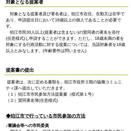
対象となる提案者
対象となる提案者及び署名者は、狛江市在住、在勤又は在学で
あり、申請提出日において18歳以上の個人であることが必要で
す。
狛江市民30人以上(提案者は含まない)の賛同者の署名を添付
(任意様式)し申請することができます。ただし、18歳未満の者を
対象にする行政活動に対する提案については、当該対象者を18歳
以上とみなします。(年齢要件は問いません)
提案書の提出
提案者は、次に定める書類を、狛江市役所２階の協働コミュニ
ティ課へ提出していただきます。
（１）狛江市市民参加方法提案書（様式第１号）
（２）賛同署名簿(任意様式)
◆狛江市で行っている市民参加の方法
♪審議会等への市民委員