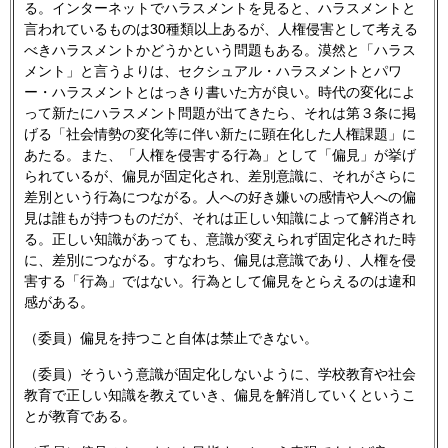
る。インターネットでハラスメントを見ると、ハラスメントと
言われているものは30種類以上あるが、人権侵害として考える
べきハラスメントかどうかという問題もある。漠然と「ハラス
メント」と言うよりは、セクシュアル・ハラスメントとパワ
ー・ハラスメントとはっきり書いた方が良い。時代の変化によ
って新たにハラスメント問題が出てきたら、それは第３条に掲
げる「社会情勢の変化等に伴い新たに顕在化した人権課題」に
あたる。また、「人権を侵害する行為」として「偏見」が挙げ
られているが、偏見が固定化され、差別意識に、それがさらに
差別という行為につながる。人への好き嫌いの感情や人への偏
見は誰もが持つものだが、それは正しい知識によって解消され
る。正しい知識があっても、意識が変えられず固定化された時
に、差別につながる。すなわち、偏見は意識であり、人権を侵
害する「行為」ではない。行為として偏見をとらえるのは違和
感がある。
（委員）偏見を持つこと自体は禁止できない。
（委員）そういう意識が固定化しないように、学校教育や社会
教育で正しい知識を教えていき、偏見を解消していくというこ
とが教育である。