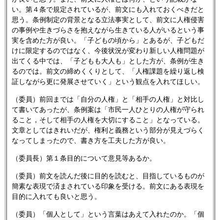
い。第４条で規定されているが、前文にも入れておくべきだと
思う。条例制定の背景となる立法事実として、前文に人権侵害
の事例や生きづらさを抱えながら生きている人がいるという事
実を含めた方が良い。「子どもの頃から」とあるが、子どもだ
けに限定するのではなく、今後状況が変わり新しい人権問題が
出てくる中では、「子どもも大人も」とした方が、条例が生き
るのでは。前文の締めくくりとして、「人権課題を繰り返し検
証しながら更に発展させていく」という観点を入れてほしい。
（委員）前回までは「自分の人権」と「相手の人権」と対比し
て書いてあったが、条例案は「市民一人ひとりの人権が守られ
ること，そして相手の人権を大切にすること」となっている。
文章としてはきれいだが、権利と義務という部分が見えづらく
なってしまったので、書き方を工夫した方が良い。
（委員長）第１条目的について意見等あるか。
（委員）前文を読んだ後に目的を読むと、目指しているものが
簡素な表現で済まされている印象を受ける。前文にある表現を
目的に入れても良いと思う。
（委員）「個人として」という言葉はあえて入れたのか。「個