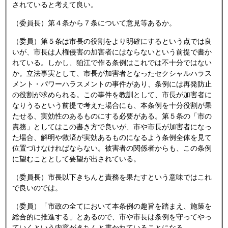
されていると考えて良い。
（委員長）第４条から７条について意見等あるか。
（委員）第５条は市長の役割をより明確にするという点では良
いが、市長は人権侵害の加害者にはならないという前提で書か
れている。しかし、狛江で作る条例はこれでは不十分ではない
か。立法事実として、市長が加害者となったセクシャルハラス
メント・パワーハラスメントの事件があり、条例には再発防止
の役割が求められる。この事件を教訓として、市長が加害者に
なりうるという前提で考えた場合にも、本条例を十分役割が果
たせる、実効性のあるものにする必要がある。第５条の「市の
責務」としてはこの書き方で良いが、市や市長が加害者になっ
た場合、解明や救済が実効あるものになるよう条例全体を見て
位置づけなければならない。被害者の関係者からも、この条例
に望むこととして要望が出されている。
（委員長）市長以下きちんと責務を果たすという意味ではこれ
で良いのでは。
（委員）「市政の全てにおいて本条例の趣旨を踏まえ、施策を
総合的に推進する」とあるので、市や市長は条例を守ってやっ
ていくという内容がきちんと書かれていることになる。