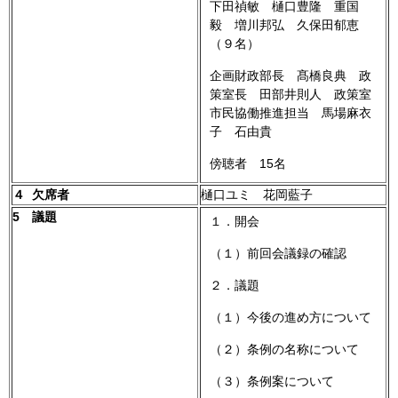
下田禎敏 樋口豊隆 重国
毅 増川邦弘 久保田郁恵
（９名）
企画財政部長 髙橋良典 政
策室長 田部井則人 政策室
市民協働推進担当 馬場麻衣
子 石由貴
傍聴者 15名
４ 欠席者
樋口ユミ 花岡藍子
5 議題
１．開会
（１）前回会議録の確認
２．議題
（１）今後の進め方について
（２）条例の名称について
（３）条例案について