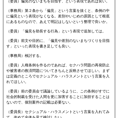
（委員）偏見のないまちを目指す、という表現であれば良い。
（事務局）第２条から「偏見」という言葉を抜くと、条例の中
に偏見という表現がなくなる。差別やいじめの原因として根底
にあるものなので、あえて明記はしないという整理で良いか。
（委員）「偏見を助長する行為」という表現で追加しては。
（委員）前文や目的に、「偏見や差別のないまちづくりを目指
す」といった表現を書き足しても良い。
（事務局）検討する。
（委員）人権条例を作るのであれば、セクハラ問題の再発防止
や被害者の救済問題についてきちんと反映させてほしい。まず
は定義のところでセクシュアル・ハラスメントという言葉を入
れてほしい。
（委員）前の委員会で議論しているように、この条例がすでに
社会的制裁を受けた人間を更に加害することに加担することは
ないので、個別案件の記載は必要ない。
（委員長）セクシュアル・ハラスメントという言葉を入れてみ
て、改めて全体を見て検討したい。