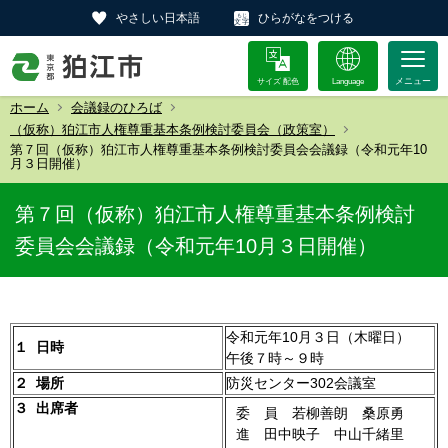
やさしい日本語
ひらがなをつける
サイズ 配色
Language
ホーム
会議録のひろば
（仮称）狛江市人権尊重基本条例検討委員会（政策室）
第７回（仮称）狛江市人権尊重基本条例検討委員会会議録（令和元年10
月３日開催）
第７回（仮称）狛江市人権尊重基本条例検討
委員会会議録（令和元年10月３日開催）
令和元年10月３日（木曜日）
１ 日時
午後７時～９時
２ 場所
防災センター302会議室
３ 出席者
委 員 若柳善朗 桑原勇
進 田中映子 中山千緒里