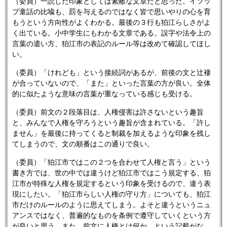
（委員）一読した印象としては素敵な文章だと思った。イソッ
プ童話の比喩も、罰を与えるのではなく皆で思いやりの心を育
もうという方向性がよくわかる。最後の３行も狛江らしさがよ
く出ている。小中学生にもわかる文章である。誤字や法令上の
言葉の遣い方、狛江市の表記のルール等は改めて確認してほし
い。
（委員）「けれども」という接続詞があるが、前後の文と辻褄
が合っていないので、「また」といった言葉の方が良い。全体
的に似たような意味の言葉が重なっている感じも受ける。
（委員）前文の２段落目は、人権侵害は許さないという趣旨
と、みんなで人権を守ろうという趣旨が含まれている。「許し
ません」を最後に持ってくると制裁を加えるような印象を残し
てしまうので、文の順番はこの通りで良い。
（委員）「狛江市ではこの２つを合わせて人権と言う」という
書き方では、世の中では違うけど狛江市ではこう規定する、狛
江市が特殊な人権を規定するという印象を受けるので、違う表
現にしたい。「狛江市らしい人権の守り方」についても、狛江
市だけのルールのように思えてしまう。よそと違うというニュ
アンスではなく、普遍的なものを条例で遵守していくという方
が良いと思う。また、前文に人権とは何か、という記載がな