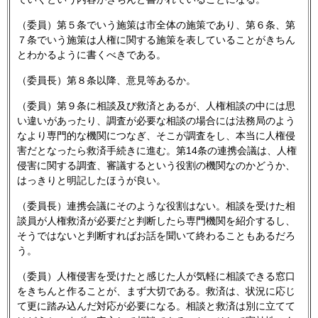
（委員）第５条でいう施策は市全体の施策であり、第６条、第
７条でいう施策は人権に関する施策を表していることがきちん
とわかるように書くべきである。
（委員長）第８条以降、意見等あるか。
（委員）第９条に相談及び救済とあるが、人権相談の中には思
い違いがあったり、調査が必要な相談の場合には法務局のよう
なより専門的な機関につなぎ、そこが調査をし、本当に人権侵
害だとなったら救済手続きに進む。第14条の連携会議は、人権
侵害に関する調査、審議するという役割の機関なのかどうか、
はっきりと明記したほうが良い。
（委員長）連携会議にそのような役割はない。相談を受けた相
談員が人権救済が必要だと判断したら専門機関を紹介するし、
そうではないと判断すればお話を聞いて終わることもあるだろ
う。
（委員）人権侵害を受けたと感じた人が気軽に相談できる窓口
をきちんと作ることが、まず大切である。救済は、状況に応じ
て更に踏み込んだ対応が必要になる。相談と救済は別に立てて