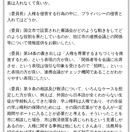
葉は入れなくて良いか。
（委員長）人権を侵害する行為の中に、プライバシーの侵害と
入れてはどうか。
（委員）国立市で設置された審議会がどのような動きをしてど
のような役割を果たしているのか、狛江市の連携会議との関係
等について情報提供をお願いしたい。
（委員）第14条の書き出しは「人権を尊重するまちづくりを推
進するため」という表現の方が良い。「関係者等を会議に出席
させ」という表現は強引な印象を受けるので「招聘し」といっ
た表現の方が良い。連携会議がチェック機関であることがわか
りやすい表現にしたい。
（委員）第９条の相談及び救済について、いろんなケースを想
定した方が良い。例えば、外国から日本語が全くわからない生
徒が学校転入してきた場合、学ぶ権利は人権であり、その生徒
の学ぶ権利の保障のためには、その国の言葉ができる人が一定
期間サポートに入ることが必要だと考える。そういったことを
市に相談した場合、市は救済措置を講じられるという見通しが
あるのか。人権に関する事例は他にもたくさんあり、法務局を