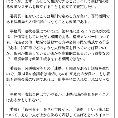
はどうか。まず、安心して相談できること、そして実効性のあ
る救済システムを確立することを別立てで規定したい。
（委員長）細かいところは規則で定める方が良い。専門機関で
ある法務局の人権相談につなぐことも救済である。
（事務局）連携会議については、第14条にあるように条例の推
進、評価等をしていただく機関である。構成メンバーについて
も、有識者の他、地域で活動する方や公募市民で構成する予定
である。狛江市でどのような人権施策を行っていけば良いの
か、条例が推進しているか否かを客観的に見るという役割なの
で、連携会議は救済手続きをする機関ではない。
（委員長）関係機関等との「連携」と関連があると誤解を生む
ので、第14条の会議名は適切なものに変えた方が良い。もし表
彰も連携会議の役割であれば、所掌事項に入れなければならな
い。
（事務局）表彰自体は市がやるが、連携会議の意見を伺うこと
はあるかもしれない。
（委員）「条例骨子」を見た市民から、「表彰」という表現に
ついて、えらい人が上から決めて表彰してあげるというイメー