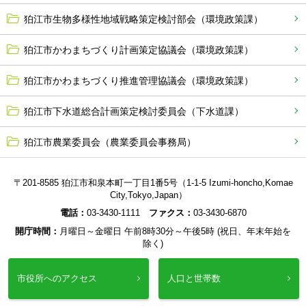
狛江市生物多様性地域戦略策定検討部会（環境政策課）
狛江市かわまちづくり計画策定協議会（環境政策課）
狛江市かわまちづくり推進管理協議会（環境政策課）
狛江市下水道総合計画策定検討委員会（下水道課）
狛江市農業委員会（農業委員会事務局）
〒201-8585 狛江市和泉本町一丁目1番5号（1-1-5 Izumi-honcho,Komae
City,Tokyo,Japan）
電話：
03-3430-1111
ファクス：
03-3430-6870
開庁時間：
月曜日～金曜日 午前8時30分～午後5時 (祝日、年末年始を
除く)
市役所へのアクセス
人口と世帯数