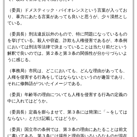
（委員）ドメスティック・バイオレンスという言葉が入ってお
り、暴力にあたる言葉があっても良いと思うが、少々漠然とし
ている。
（委員長）刑法違反以外のもので、特に問題になっているもの
を挙げている。殺人や窃盗、詐欺も人権侵害であるが、本条例
においては刑法等法律で決まっていることは当たり前だという
解釈で良いのでは。第２条と第３条の関係性が分かりづらいよ
うに感じる。
（事務局）市民は、どこにおいても、どんな理由があっても、
人権を侵害する行為をしてはならないというのが趣旨であり、
それに修飾語がついたイメージである。
（委員）年齢等の理由についても人権を侵害する行為の定義の
中に入れてはどうか。
（委員長）定義を膨らませて、第３条には簡潔に「～をしては
ならない」とだけ記載してはどうか。
（委員）国立市の条例では、第３条の理由にあたることは前文
に書いてある。第３条には場所と理由等いろいろなものが混在