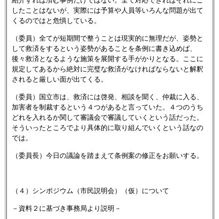
紹介すれば済む事例だけではない。全て対応できればそれにこ
したことはないが、実際には予算や人員等いろんな問題が出て
くるのではと危惧している。
（委員）全てが短期間で整うことは現実的に無理だが、姿勢と
して救済をするという姿勢があることを条例に書き込めば、
後々救済となるような施策を展開する手がかりとなる。ここに
規定してあるから絶対に完璧な救済がなければならないと解釈
されると厳しい面が出てくる。
（委員）国立市は、救済には啓発、相談を聞く、仲裁に入る、
加害者を制裁するという４つがあると言っていた。４つのうち
どれを入れるか関して審議会で審議していくという話だった。
そういったところでより具体的に取り組んでいくという話なの
では。
（委員長）今日の議論を踏まえて条例案の修正をお願いする。
（４）シンポジウム（市民説明会）（仮）について
－資料２に基づき事務局より説明－