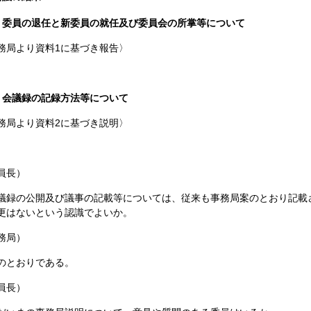
）委員の退任と新委員の就任及び委員会の所掌等について
務局より資料1に基づき報告〉
）会議録の記録方法等について
務局より資料2に基づき説明〉
員長）
録の公開及び議事の記載等については、従来も事務局案のとおり記載
更はないという認識でよいか。
務局）
とおりである。
員長）