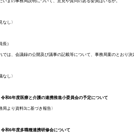
いまの事務局説明について、意見や質問のある委員はいるか。
見なし〉
員長）
では、会議録の公開及び議事の記載等について、事務局案のとおり決
議なし〉
）令和6年度医療と介護の連携推進小委員会の予定について
務局より資料3に基づき報告〉
）令和6年度多職種連携研修会について