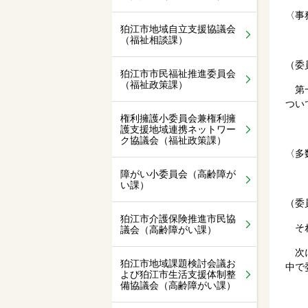
〈事
狛江市地域自立支援協議会
（福祉相談課）
（委
狛江市市民福祉推進委員会
（福祉政策課）
第一
つい
権利擁護小委員会兼権利擁
護支援地域連携ネットワー
ク協議会（福祉政策課）
〈多
障がい小委員会（高齢障が
い課）
（委
狛江市介護保険推進市民協
それ
議会（高齢障がい課）
次に
狛江市地域課題検討会議お
中で
よび狛江市生活支援体制整
備協議会（高齢障がい課）