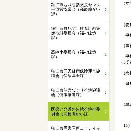
〈立
狛江市地域包括支援センタ
ー運営協議会（高齢障がい
課）
（委
狛江市再犯防止推進計画策
定検討委員会（福祉政策
事務
課）
（事
高齢小委員会（福祉政策
事務
課）
会委
狛江市国民健康保険運営協
（委
議会（保険年金課）
事務
狛江市健康づくり推進協議
会（健康推進課）
〈異
医療と介護の連携推進小委
員会（高齢障がい課）
（5
狛江市災害医療コーディネ