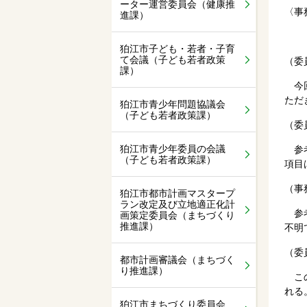
ーター運営委員会（健康推
〈事
進課）
狛江市子ども・若者・子育
て会議（子ども若者政策
（委
課）
今回
ただ
狛江市青少年問題協議会
（子ども若者政策課）
（委
狛江市青少年委員の会議
参考
（子ども若者政策課）
項目
（事
狛江市都市計画マスタープ
ラン改定及び立地適正化計
参考
画策定委員会（まちづくり
推進課）
不明
（委
都市計画審議会（まちづく
り推進課）
この
れる
狛江市まちづくり委員会