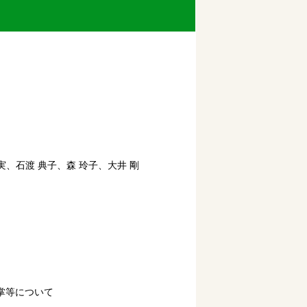
実、石渡 典子、森 玲子、大井 剛
掌等について