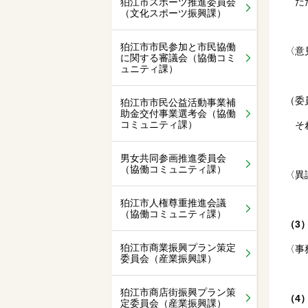
ただ
狛江市スポーツ推進委員会
（文化スポーツ振興課）
狛江市市民参加と市民協働
〈意
に関する審議会（協働コミ
ュニティ課）
（委
狛江市市民公益活動事業補
助金交付事業選考会（協働
コミュニティ課）
それ
男女共同参画推進委員会
（協働コミュニティ課）
〈異
狛江市人権尊重推進会議
（協働コミュニティ課）
（3
狛江市商業振興プラン策定
〈事
委員会（産業振興課）
狛江市商店街振興プラン策
（4
定委員会（産業振興課）