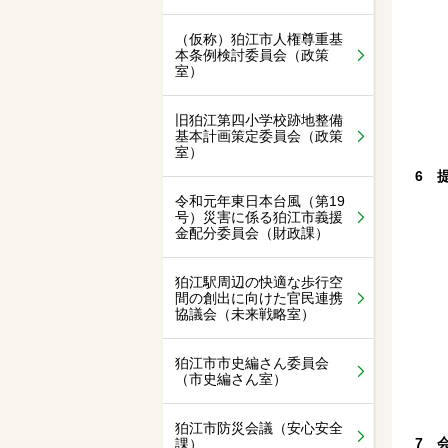
（仮称）狛江市人権尊重基
本条例検討委員会（政策
室）
旧狛江第四小学校跡地整備
基本計画策定委員会（政策
室）
6 
令和元年東日本台風（第19
号）災害に係る狛江市義援
金配分委員会（財政課）
狛江駅周辺の快適な歩行空
間の創出に向けた官民連携
協議会（未来戦略室）
狛江市市史編さん委員会
（市史編さん室）
狛江市防災会議（安心安全
7 
課）