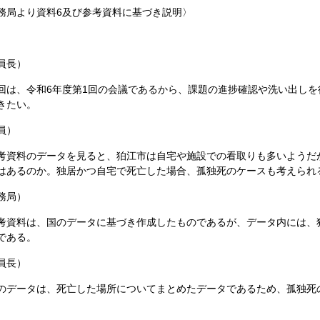
務局より資料6及び参考資料に基づき説明〉
員長）
は、令和6年度第1回の会議であるから、課題の進捗確認や洗い出しを
きたい。
員）
資料のデータを見ると、狛江市は自宅や施設での看取りも多いようだ
はあるのか。独居かつ自宅で死亡した場合、孤独死のケースも考えられ
務局）
資料は、国のデータに基づき作成したものであるが、データ内には、
である。
員長）
データは、死亡した場所についてまとめたデータであるため、孤独死
。