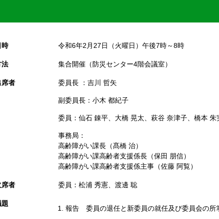
日時
令和6年2月27日（火曜日）午後7時～8時
方法
集合開催（防災センター4階会議室）
出席者
委員長 ：吉川 哲矢
副委員長：小木 都紀子
委員：仙石 錬平、大橋 晃太、萩谷 奈津子、橋本 朱
事務局：
高齢障がい課長（髙橋 治）
高齢障がい課高齢者支援係長（保田 朋信）
高齢障がい課高齢者支援係主事（佐藤 阿覧）
欠席者
委員：松浦 秀憲、渡邊 聡
議題
報告 委員の退任と新委員の就任及び委員会の所