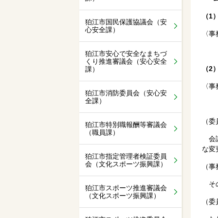
（1
狛江市国民保護協議会（安
心安全課）
〈事
狛江市安心で安全なまちづ
くり推進審議会（安心安全
（2
課）
〈事
狛江市消防委員会（安心安
全課）
（委
狛江市特別職報酬等審議会
（職員課）
会議
な変
狛江市指定管理者検証委員
会（文化スポーツ振興課）
（事
その
狛江市スポーツ推進審議会
（文化スポーツ振興課）
（委