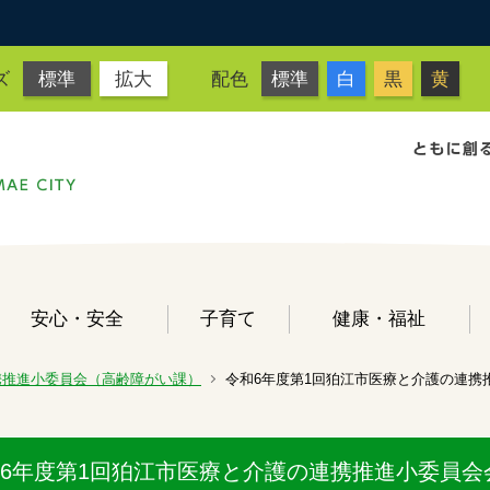
ズ
標準
拡大
配色
標準
白
黒
黄
安心・安全
子育て
健康・福祉
携推進小委員会（高齢障がい課）
令和6年度第1回狛江市医療と介護の連携
6年度第1回狛江市医療と介護の連携推進小委員会会