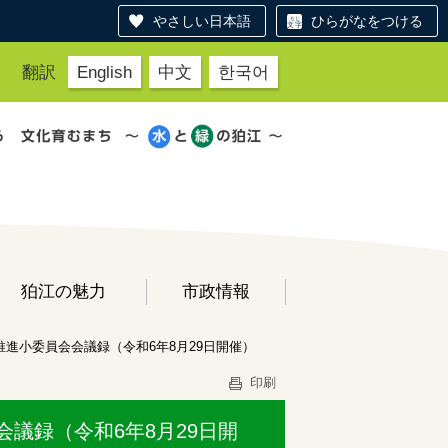
やさしい日本語
ひらがなをつける
翻訳
English
中文
한국어
狛江の魅力
市政情報
推進小委員会会議録（令和6年8月29日開催）
印刷
議録（令和6年8月29日開