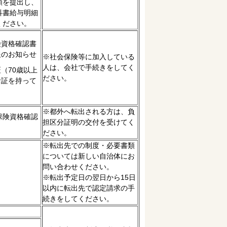
願を提出し、
科書給与明細
ください。
険資格確認書
報のお知らせ
※社会保険等に加入している
人は、会社で手続きをしてく
（70歳以上
ださい。
者証を持って
※都外へ転出される方は、負
保険資格確認
担区分証明の交付を受けてく
ださい。
※転出先での制度・必要書類
については新しい自治体にお
問い合わせください。
※転出予定日の翌日から15日
以内に転出先で認定請求の手
続きをしてください。