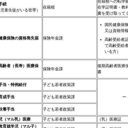
在籍校への転学
手続
在籍校
在学証明書・教
学児童生徒がいる世帯）
書を受け取って
国民健康保
又は資格情
健康保険の資格喪失届
保険年金課
高齢受給者証
で高齢受給
いる方）
高齢者（長寿）医療保
後期高齢者医療
保険年金課
書
手当・特例給付
子ども若者政策課
育成手当
子ども若者政策課
ー
扶養手当
子ども若者政策課
児（マル乳）医療
子ども若者政策課
（乳）医療証
教育就学児（マル子）