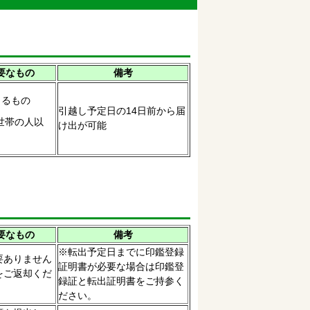
要なもの
備考
きるもの
引越し予定日の14日前から届
世帯の人以
け出が可能
要なもの
備考
※転出予定日までに印鑑登録
要ありません
証明書が必要な場合は印鑑登
をご返却くだ
録証と転出証明書をご持参く
ださい。