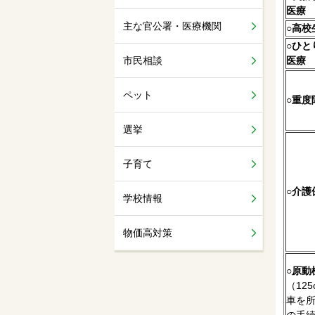
医療
主な官公署・医療機関
○
高校
○
ひと
市民相談
医療
ペット
○
重度
選挙
子育て
○
介護
学校情報
物価高対策
○
原動
（12
車を