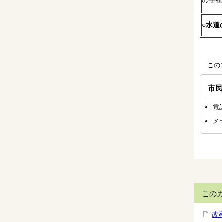
の手
○
水道
この
市
電話
メ
この
改