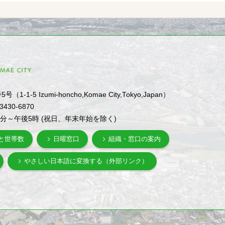
1-5 Izumi-honcho,Komae City,Tokyo,Japan）
-3430-6870
0分～午後5時 (祝日、年末年始を除く)
と世帯数
日曜窓口
組織・窓口の案内
やさしい日本語に変換する（外部リンク）