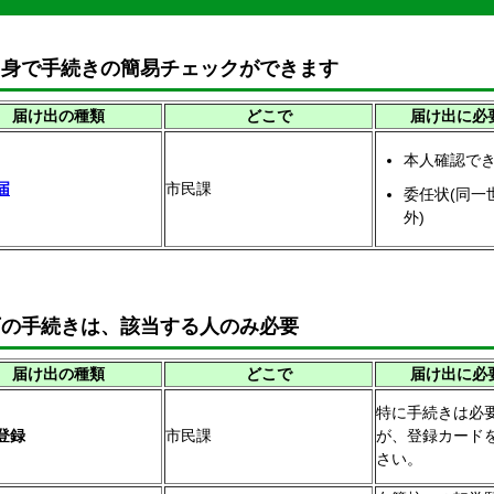
自身で手続きの簡易チェックができます
届け出の種類
どこで
届け出に必
本人確認で
届
市民課
委任状(同一
外)
下の手続きは、該当する人のみ必要
届け出の種類
どこで
届け出に必
特に手続きは必
登録
市民課
が、登録カード
さい。