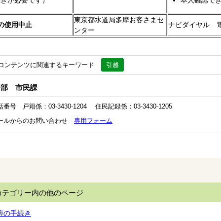
続きが必要です）
本人確認で
東京都水道局多摩お客さまセ
の使用中止
ナビダイヤル 電話0
ンター
コンテンツに関連するキーワード
引越
民部 市民課
番号 戸籍係：03-3430-1204 住民記録係：03-3430-1205
ールからのお問い合わせ
専用フォーム
カテゴリー内の他のページ
葬の手続き