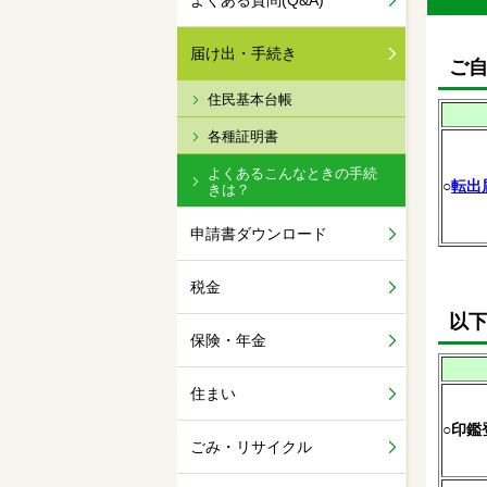
よくある質問(Q&A)
届け出・手続き
ご
住民基本台帳
各種証明書
よくあるこんなときの手続
○
転出
きは？
申請書ダウンロード
税金
以
保険・年金
住まい
○
印鑑
ごみ・リサイクル