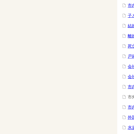
市
子
結
離
死
戸
会
会
市
市
市
外
水