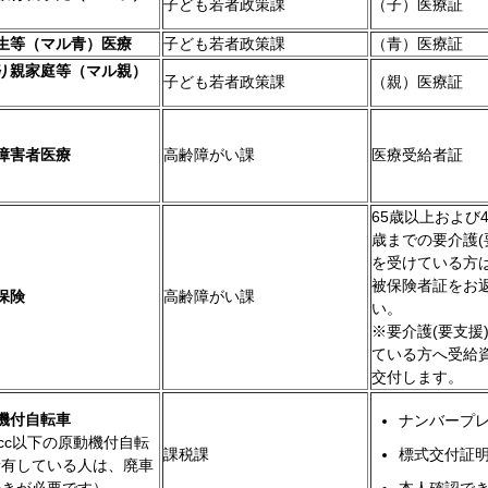
子ども若者政策課
（子）医療証
生等（マル青）医療
子ども若者政策課
（青）医療証
り親家庭等（マル親）
子ども若者政策課
（親）医療証
障害者医療
高齢障がい課
医療受給者証
65歳以上および4
歳までの要介護(
を受けている方
被保険者証をお
保険
高齢障がい課
い。
※要介護(要支援
ている方へ受給
交付します。
機付自転車
ナンバープ
5cc以下の原動機付自転
課税課
標式交付証
所有している人は、廃車