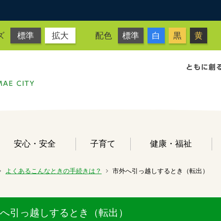
ズ
標準
拡大
配色
標準
白
黒
黄
安心・安全
子育て
健康・福祉
よくあるこんなときの手続きは？
市外へ引っ越しするとき（転出）
へ引っ越しするとき（転出）