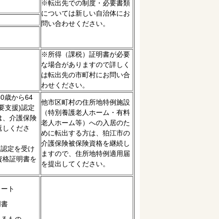
※転出先での制度・必要書類
については新しい自治体にお
問い合わせください。
※所得（課税）証明書が必要
な場合がありますので詳しく
は転出先の市町村にお問い合
わせください。
0歳から64
他市区町村の住所地特例施設
要支援)認定
（特別養護老人ホーム・有料
は、介護保険
老人ホーム等）への入居のた
返しくださ
めに転出する方は、狛江市の
介護保険被保険資格を継続し
)認定を受け
ますので、住所地特例適用届
資格証明書を
を提出してください。
レート
明書