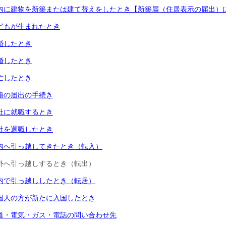
内に建物を新築または建て替えをしたとき【新築届（住居表示の届出）
どもが生まれたとき
婚したとき
婚したとき
亡したとき
籍の届出の手続き
社に就職するとき
社を退職したとき
内へ引っ越してきたとき（転入）
外へ引っ越しするとき（転出）
内で引っ越ししたとき（転居）
国人の方が新たに入国したとき
道・電気・ガス・電話の問い合わせ先