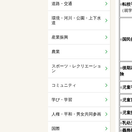
道路・交通
○
転校
（就
環境・河川・公園・上下水
道
産業振興
○
国民
農業
スポーツ・レクリエーショ
○
後期
ン
険
コミュニティ
○
児童
学び・学習
○
児童
○
児童
人権・平和・男女共同参画
○
乳幼
国際
○
義務