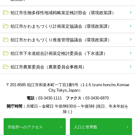
狛江市生物多様性地域戦略策定検討部会（環境政策課）
狛江市かわまちづくり計画策定協議会（環境政策課）
狛江市かわまちづくり推進管理協議会（環境政策課）
狛江市下水道総合計画策定検討委員会（下水道課）
狛江市農業委員会（農業委員会事務局）
〒201-8585 狛江市和泉本町一丁目1番5号（1-1-5 Izumi-honcho,Komae
City,Tokyo,Japan）
電話：
03-3430-1111
ファクス：
03-3430-6870
開庁時間：
月曜日～金曜日 午前8時30分～午後5時 (祝日、年末年始を
除く)
市役所へのアクセス
人口と世帯数