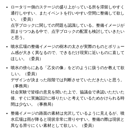
ロータリー側のステージの盛り上がっている所を滞留しやすく
通行しやすい、またイベントを行いやすい空間に整備して欲し
い。（委員）
点字ブロックに関しての問題も認識している。整備イメージが
固まりつつある中で、点字ブロックの配置も検討していきたい
と思う。
噴水広場の整備イメージの樹木の太さが実際のものとボリュー
ム感が大きく異なるので、できるだけ現実に近いものに直して
ほしい。（委員）
噴水の傍らにある「乙女の像」をどのように扱うのか教えて欲
しい。（委員）
デザインが決まった段階では判断させていただきたいと思う。
（事務局）
社会実験で皆様の意見を聞いた上で、協議会で承認いただいた
後、すぐに実施設計に移りたいと考えているためかけられる時
間は少ない。（事務局）
整備イメージの路面の素材は光沢しているように見えるが、噴
水広場は雨が降ると現状非常に滑りやすい。整備の際は現状と
異なる滑りにくい素材として欲しい。（委員）