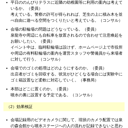
平日ののんびりテラスに近隣の幼稚園等に利用の案内は考えて
いるか。（委員）
考えている。警察の許可が得られれば、芝生の上に積み木を並
べ自由に遊べる空間をつくりたいと考えている。（コンサル）
会場の駐輪場の問題はどうなっている。（委員）
泉龍寺や周辺にも自転車を放置されるので合わせて注意喚起を
お願いしたい。（委員）
イベント中は、臨時駐輪場は設けず、ホームページ上で市役所
や周辺の有料駐輪場の案内を運営スタッフや警備員から来場者
に対して行う。（コンサル）
会場でのゴミの処理はどのようにするのか。（委員）
出店者がゴミを回収する。状況がひどくなる場合には実験中に
ゴミ箱設置など柔軟に対応していく。（事務局）
本部はどこに置くのか。（委員）
噴水の裏に設置する予定である。（コンサル）
（2）効果検証
会場記録用のビデオカメラに関して、現状のカメラ配置では泉
の森会館から噴水ステージへの人の流れが記録できないと思わ