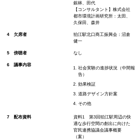
銀林、田代
【コンサルタント】株式会社
都市環境計画研究所：太田、
久保田、森井
4 欠席者
狛江駅北口商工振興会：沼倉
健一
5 傍聴者
なし
6 議
事内容
社会実験の進捗状況（中間報
告）
効果検証
道路デザイン方針案
その他
7 配布
資料
資料1 第3回狛江駅周辺の快
適な歩行空間の創出に向けた
官民連携協議会議事概要
（案）