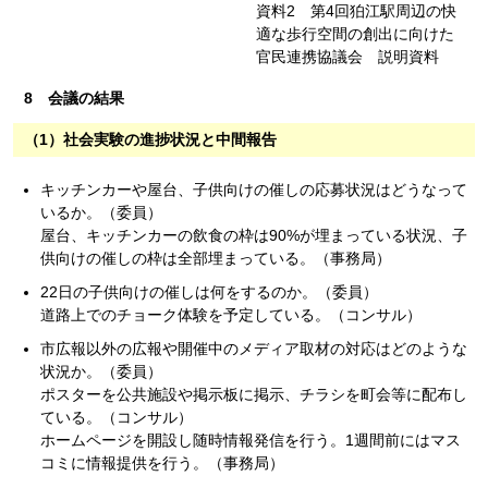
資料2 第4回狛江駅周辺の快
適な歩行空間の創出に向けた
官民連携協議会 説明資料
8 会議の結果
（1）社会実験の進捗状況と中間報告
キッチンカーや屋台、子供向けの催しの応募状況はどうなって
いるか。（委員）
屋台、キッチンカーの飲食の枠は90%が埋まっている状況、子
供向けの催しの枠は全部埋まっている。（事務局）
22日の子供向けの催しは何をするのか。（委員）
道路上でのチョーク体験を予定している。（コンサル）
市広報以外の広報や開催中のメディア取材の対応はどのような
状況か。（委員）
ポスターを公共施設や掲示板に掲示、チラシを町会等に配布し
ている。（コンサル）
ホームページを開設し随時情報発信を行う。1週間前にはマス
コミに情報提供を行う。（事務局）