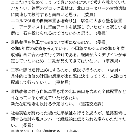
ここだけで決めてしまって良いのかについて考えを教えていた
だきたい。路面のブロック素材は、北口ロータリーの古墳遺跡
に関連して検討すると面白いと思う。（委員）
エコルマ側道の自転車置き場寄りは、駅舎に大きな壁を設置
し、アーティストに壁面アートを披露していただくと寂しい場
所に一石を投じられるのではないかと思う。（委員）
道路整備を施工するのはいつ頃になるのか。（委員）
令和5年度の改修を考えている。小田急マルシェの令和５年度
改修計画に合わせて行う方針である。範囲が広くデザインが確
定していないため、工期が見えてきてはいない。（事務局）
工事の際は通行止めにするのか、仮設で行うのか。（委員）
具体的に改修の計画の想定が出た際に決まってくる。人流には
配慮して行っていく。（事務局）
道路改修に伴う自転車置き場の北口南口を含めた全体配置がど
うなっているか教えていただきたい。
新たな駐輪場を設ける予定はない。（道路交通課）
社会実験が終わった後は効果検証を行うと思うが、道路整備に
関する検討を現メンバーで継続的に伝えられる場をいただきた
い。（委員）
事務局と話し合い調整する。（会長）