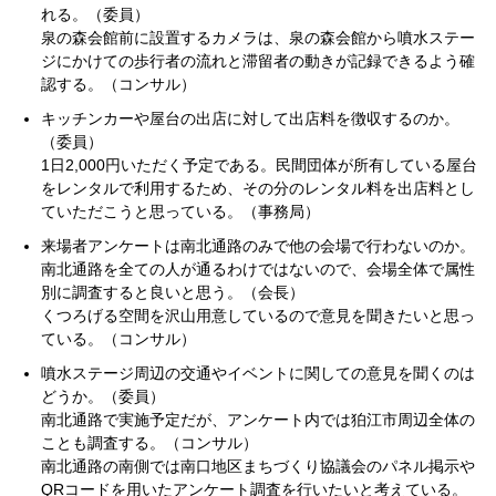
れる。（委員）
泉の森会館前に設置するカメラは、泉の森会館から噴水ステー
ジにかけての歩行者の流れと滞留者の動きが記録できるよう確
認する。（コンサル）
キッチンカーや屋台の出店に対して出店料を徴収するのか。
（委員）
1日2,000円いただく予定である。民間団体が所有している屋台
をレンタルで利用するため、その分のレンタル料を出店料とし
ていただこうと思っている。（事務局）
来場者アンケートは南北通路のみで他の会場で行わないのか。
南北通路を全ての人が通るわけではないので、会場全体で属性
別に調査すると良いと思う。（会長）
くつろげる空間を沢山用意しているので意見を聞きたいと思っ
ている。（コンサル）
噴水ステージ周辺の交通やイベントに関しての意見を聞くのは
どうか。（委員）
南北通路で実施予定だが、アンケート内では狛江市周辺全体の
ことも調査する。（コンサル）
南北通路の南側では南口地区まちづくり協議会のパネル掲示や
QRコードを用いたアンケート調査を行いたいと考えている。