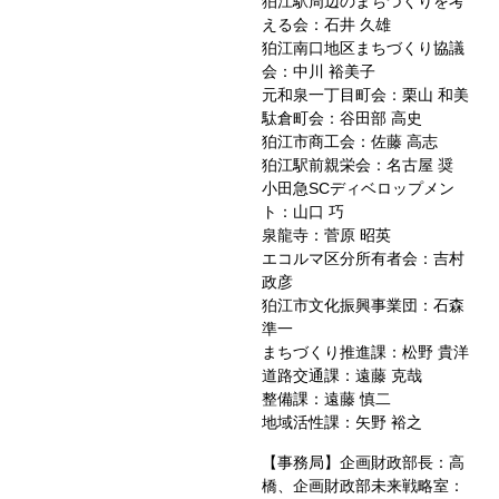
狛江駅周辺のまちづくりを考
える会：石井 久雄
狛江南口地区まちづくり協議
会：中川 裕美子
元和泉一丁目町会：栗山 和美
駄倉町会：谷田部 高史
狛江市商工会：佐藤 高志
狛江駅前親栄会：名古屋 奨
小田急SCディベロップメン
ト：山口 巧
泉龍寺：菅原 昭英
エコルマ区分所有者会：吉村
政彦
狛江市文化振興事業団：石森
準一
まちづくり推進課：松野 貴洋
道路交通課：遠藤 克哉
整備課：遠藤 慎二
地域活性課：矢野 裕之
【事務局】企画財政部長：高
橋、企画財政部未来戦略室：