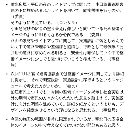
噴水広場・平日の夜のライトアップに関して、小田急電鉄駅舎
側の下に埋め込まれたライトを用いて、間接照明を行うのか。
（委員）
そのように考えている。（コンサル）
小田急電鉄の駅舎の塗り替えは難しいと聞いているため整備イ
メージのように明るくなるか心配である。（委員）
路面の素材やライトアップに関して、実施設計に落とし込んで
いく中で道路管理者や整備課と協議し、行政として最低限の公
共用の道路に求められる明るさ、安全性は確保していく中で整
備イメージに少しでも近づけていこうと考えている。（事務
局）
次回11月の官民連携協議会では整備イメージに関してより詳細
に提示し、それで調査設計、実施設計に移行するというスケジ
ュールで考えた方がよいか。（会長）
狛江市民まつりでも、今回の整備イメージを掲示し社会実験以
外の期間で市民の方々からいただいた意見を踏まえて、実施設
計に向けた調整を進めていく。詳細を細かくというよりも、デ
ザインを確定させるという形になると思われる。（事務局）
今回の施工の範囲が非常に限定されているが、駅北口の広場全
体のイメージの中で考えなくてはいけない部分もあると思う。