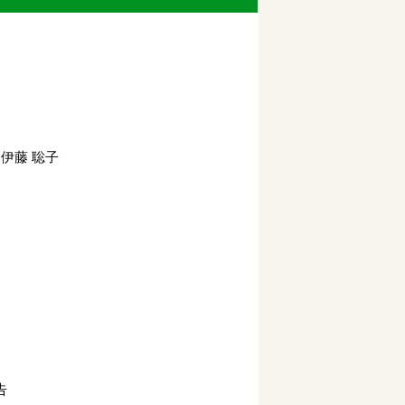
伊藤 聡子
告