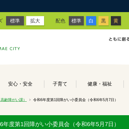
ズ
標準
拡大
配色
標準
白
黒
黄
安心・安全
子育て
健康・福祉
（高齢障がい課）
令和6年度第1回障がい小委員会（令和6年5月7日）
6年度第1回障がい小委員会（令和6年5月7日）