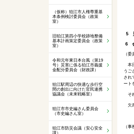
（仮称）狛江市人権尊重基
本条例検討委員会（政策
室）
5 
旧狛江第四小学校跡地整備
基本計画策定委員会（政策
6 
室）
（委
令和元年東日本台風（第19
本日
号）災害に係る狛江市義援
金配分委員会（財政課）
うご
され
ート
狛江駅周辺の快適な歩行空
間の創出に向けた官民連携
協議会（未来戦略室）
それ
欠席
狛江市市史編さん委員会
（市史編さん室）
（事
狛江市防災会議（安心安全
課）