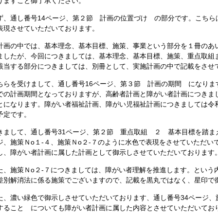
りますこと御了承ください。
、通し番号14ページ、第２節 計画の位置づけ の部分です。こちら
表現させていただいております。
画の中では、基本理念、基本目標、施策、事業という部分を１冊のあ
ましたが、今回につきましては、基本理念、基本目標、施策、重点取組
該当する部分につきましては、別冊として、実施計画の中で記載をさせ
らを受けまして、通し番号16ページ、第３節 計画の期間 になりま
での計画期間となっておりますが、高齢者計画と障がい者計画につきま
とになります。障がい者福祉計画、障がい児福祉計画につきましては令
予定です。
まして、通し番号31ページ、第２節 重点取組 ２ 基本目標を踏ま
ジ、施策Ｎо１-４、施策Ｎо２-７のように水色で表現をさせていただ
し、障がい者計画に属した計画として御示しさせていただいております
、施策Ｎо２-７につきましては、障がい者理解を推進します。という
差別解消法に係る施策でございますので、記載を黒丸ではなく、星印で
、濃い緑色で御示しさせていただいております、通し番号34ページ、施
すること についても障がい者計画に属した内容とさせていただいてお