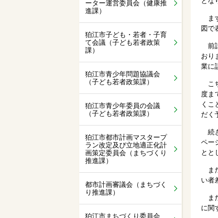
とな
ーター運営委員会（健康推
進課）
まず
図で
狛江市子ども・若者・子育
て会議（子ども若者政策
前計
課）
おり
業に
狛江市青少年問題協議会
（子ども若者政策課）
こち
度ま
くこ
狛江市青少年委員の会議
（子ども若者政策課）
だく
続き
狛江市都市計画マスタープ
ペー
ラン改定及び立地適正化計
とと
画策定委員会（まちづくり
推進課）
また
い者
都市計画審議会（まちづく
り推進課）
また
に関
狛江市まちづくり委員会