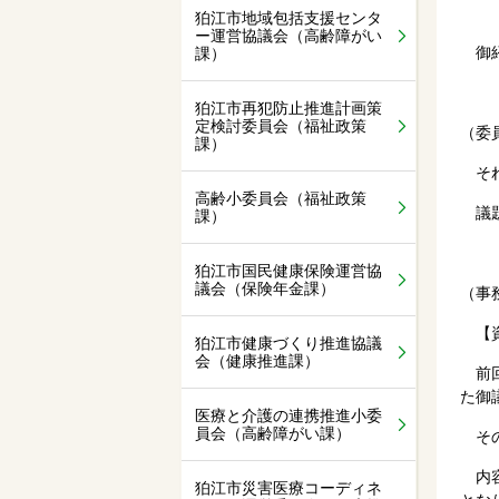
狛江市地域包括支援センタ
ー運営協議会（高齢障がい
御紹
課）
狛江市再犯防止推進計画策
定検討委員会（福祉政策
（委
課）
それ
高齢小委員会（福祉政策
議題
課）
狛江市国民健康保険運営協
議会（保険年金課）
（事
【資
狛江市健康づくり推進協議
会（健康推進課）
前回
た御
医療と介護の連携推進小委
員会（高齢障がい課）
その
内容
狛江市災害医療コーディネ