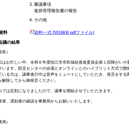
審議事項
進捗管理報告書の報告
その他
資料
資料一式 [5918KB pdfファイル]
会議の結果
員長）
はお忙しい中、令和６年度狛江市市民福祉推進委員会第１回障がい小
ざいます。防災センターの会場とオンラインとのハイブリット方式で開
ている方は、議事進行中は音声をミュートにしていただき、発言をする
を解除してから御発言ください。
では定刻になりましたので、議事を開始させていただきます。
者、遅刻者の確認を事務局からお願いいたします。
務局）