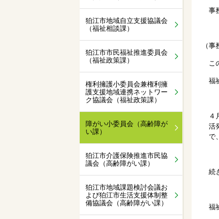
事務
狛江市地域自立支援協議会
（福祉相談課）
（事
狛江市市民福祉推進委員会
（福祉政策課）
この
福祉
権利擁護小委員会兼権利擁
護支援地域連携ネットワー
ク協議会（福祉政策課）
４
障がい小委員会（高齢障が
活
い課）
で
狛江市介護保険推進市民協
議会（高齢障がい課）
続き
狛江市地域課題検討会議お
よび狛江市生活支援体制整
備協議会（高齢障がい課）
福祉