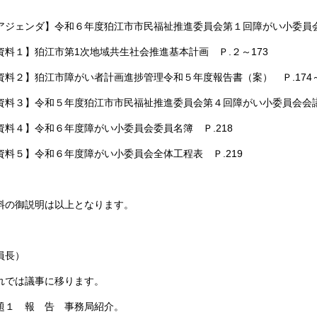
ジェンダ】令和６年度狛江市市民福祉推進委員会第１回障がい小委員
料１】狛江市第1次地域共生社会推進基本計画 Ｐ.２～173
料２】狛江市障がい者計画進捗管理令和５年度報告書（案） Ｐ.174～
料３】令和５年度狛江市市民福祉推進委員会第４回障がい小委員会会議事録
料４】令和６年度障がい小委員会委員名簿 Ｐ.218
料５】令和６年度障がい小委員会全体工程表 Ｐ.219
の御説明は以上となります。
員長）
では議事に移ります。
１ 報 告 事務局紹介。