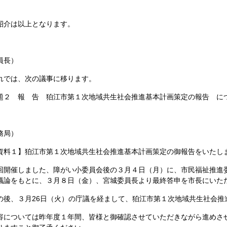
介は以上となります。
員長）
では、次の議事に移ります。
２ 報 告 狛江市第１次地域共生社会推進基本計画策定の報告 に
務局）
料１】狛江市第１次地域共生社会推進基本計画策定の御報告をいたし
開催しました、障がい小委員会後の３月４日（月）に、市民福祉推進
議論をもとに、３月８日（金）、宮城委員長より最終答申を市長にいた
後、３月26日（火）の庁議を経まして、狛江市第１次地域共生社会推
については昨年度１年間、皆様と御確認させていただきながら進めさ