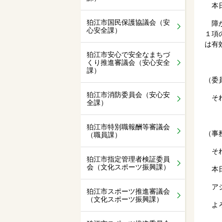
本日
狛江市国民保護協議会（安
障が
心安全課）
１項
は有
狛江市安心で安全なまちづ
くり推進審議会（安心安全
課）
（委
狛江市消防委員会（安心安
それ
全課）
狛江市特別職報酬等審議会
（事
（職員課）
それ
狛江市指定管理者検証委員
会（文化スポーツ振興課）
本日
アジ
狛江市スポーツ推進審議会
（文化スポーツ振興課）
よろ