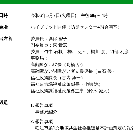
日時
令和6年5月7日(火曜日) 午後6時～7時
会場
ハイブリット開催（防災センター4階会議室）
 出席者
委員長：眞保 智子
副委員長：東 貴宏
委員：竹中 石根、橋爪 克幸、梶川 朋、阿部 利彦、
事務局：
高齢障がい課長（髙橋 治）
高齢障がい課障がい者支援係長（白石 優）
福祉政策課長（古内 洋一）
福祉政策課福祉政策係長（小嶋 諒）
福祉政策課福祉政策係主事（鈴木 誠人）
議題
報告事項
事務局紹介
報告事項
狛江市第1次地域共生社会推進基本計画策定の報