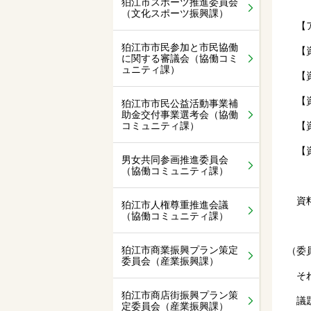
狛江市スポーツ推進委員会
（文化スポーツ振興課）
【ア
狛江市市民参加と市民協働
【資
に関する審議会（協働コミ
ュニティ課）
【資
【資
狛江市市民公益活動事業補
助金交付事業選考会（協働
コミュニティ課）
【資
【資
男女共同参画推進委員会
（協働コミュニティ課）
資料
狛江市人権尊重推進会議
（協働コミュニティ課）
狛江市商業振興プラン策定
（委
委員会（産業振興課）
それ
狛江市商店街振興プラン策
議題
定委員会（産業振興課）