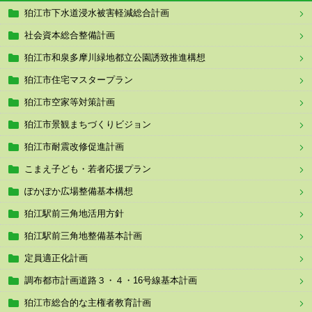
狛江市下水道浸水被害軽減総合計画
社会資本総合整備計画
狛江市和泉多摩川緑地都立公園誘致推進構想
狛江市住宅マスタープラン
狛江市空家等対策計画
狛江市景観まちづくりビジョン
狛江市耐震改修促進計画
こまえ子ども・若者応援プラン
ぽかぽか広場整備基本構想
狛江駅前三角地活用方針
狛江駅前三角地整備基本計画
定員適正化計画
調布都市計画道路３・４・16号線基本計画
狛江市総合的な主権者教育計画