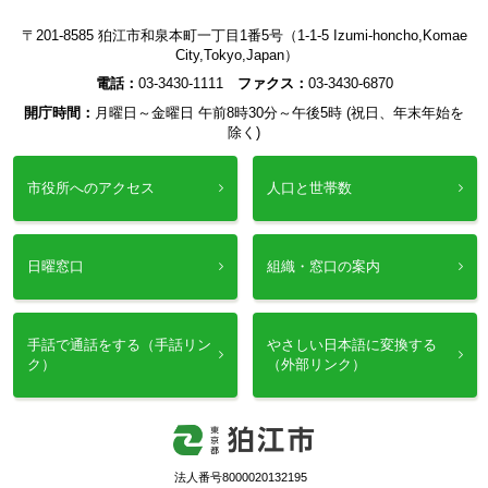
〒201-8585 狛江市和泉本町一丁目1番5号（1-1-5 Izumi-honcho,Komae
City,Tokyo,Japan）
電話：
03-3430-1111
ファクス：
03-3430-6870
開庁時間：
月曜日～金曜日 午前8時30分～午後5時 (祝日、年末年始を
除く)
市役所へのアクセス
人口と世帯数
日曜窓口
組織・窓口の案内
手話で通話をする（手話リン
やさしい日本語に変換する
ク）
（外部リンク）
法人番号8000020132195