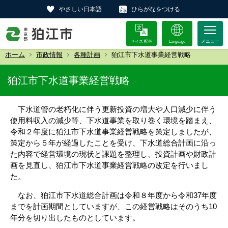
やさしい日本語
ひらがなをつける
サイズ 配色
Language
ホーム
市政情報
各種計画
狛江市下水道事業経営戦略
狛江市下水道事業経営戦略
下水道管の老朽化に伴う更新投資の増大や人口減少に伴う
使用料収入の減少等、
下水道事業を取り巻く環境を踏まえ、
令和２年度に狛江市下水道事業経営戦略を策定しましたが、
策定から５年が経過したことを受け、下水道総合計画に沿っ
た内容で経営環境の現状と課題を整理し、投資計画や財政計
画を見直し、狛江市下水道事業経営戦略の改定を行いまし
た。
なお、狛江市下水道総合計画は令和８年度から令和37年度
までを計画期間としていますが、この経営戦略はそのうち10
年分を切り出したものとしています。