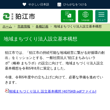
やさしい日本語
ひらがなをつける
サイズ 配色
Language
ホーム
市政情報
各種計画
地域まちづくり法人設立基本構想
地域まちづくり法人設立基本構想
狛江市では、「狛江市の持続可能な地域経営に繋がる好循環の創
出」をミッションとする、一般社団法人“狛江まちみらいラ
”
ボ
（略称 まちラボ）の設立に向けて、地域まちづくり法人設立
基本構想を令和5年8月に策定しました。
今後、令和5年度中の立ち上げに向けて、必要な準備を進めてい
きます。
地域まちづくり法人 設立基本構想 [4075KB pdfファイル]