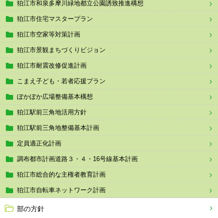
狛江市和泉多摩川緑地都立公園誘致推進構想
狛江市住宅マスタープラン
狛江市空家等対策計画
狛江市景観まちづくりビジョン
狛江市耐震改修促進計画
こまえ子ども・若者応援プラン
ぽかぽか広場整備基本構想
狛江駅前三角地活用方針
狛江駅前三角地整備基本計画
定員適正化計画
調布都市計画道路３・４・16号線基本計画
狛江市総合的な主権者教育計画
狛江市自転車ネットワーク計画
部の方針