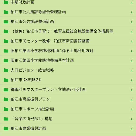
中期財政計画
狛江市公共施設等総合管理計画
狛江市公共施設整備計画
（仮称）狛江市子育て・教育支援複合施設整備全体構想等
狛江市民センター改修、狛江市新図書館整備
旧狛江第四小学校跡地利用に係る土地利用方針
旧狛江第四小学校跡地整備基本計画
人口ビジョン・総合戦略
狛江市DX戦略2.0
都市計画マスタープラン・立地適正化計画
狛江市商業振興プラン
狛江市スポーツ推進計画
「音楽の街−狛江」構想
狛江市農業振興計画