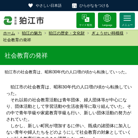
やさしい日本語
ひらがなをつける
サイズ 配色
Language
ホーム
狛江の魅力
狛江の歴史・文化財
ぎょうせい時模様
社会教育の発祥
社会教育の発祥
狛江市の社会教育は、昭和30年代の人口増の頃から転換していった。
狛江市の社会教育は、昭和30年代の人口増の頃から転換してい
った。
それ以前の社会教育活動は青年団体、婦人団体等が中心にな
り、団体活動として学習活動や生活改善等に取り組んでいた。そ
の中で青年学級や家庭教育学級も行い、新しい団体活動の努力が
されていた。
しかし、新しい町民が増加するに伴い、既成の諸団体に加入し
ない青年や婦人たちをどのようにして社会教育の対象としていく