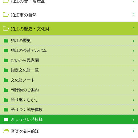
狛江の食・名産品
狛江市の自然
狛江の歴史・文化財
狛江の歴史
狛江の今昔アルバム
むいから民家園
指定文化財一覧
文化財ノート
刊行物のご案内
語り継ぐむかし
語りつぐ戦争体験
ぎょうせい時模様
音楽の街−狛江