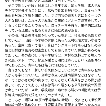
かが社会教育行政の大きな課題となっていった。
そこで新しい住民も対象にした青年学級、婦人学級、成人学級
等を市で開催することにし、広報で参加を呼び掛け、集まった学
級生を対象に学級を開催した。学習内容の充実と共にもう一つの
大きな狙いは、これらの学級生が自主的にグループ運営をしてい
けるようにすることであった。自らテーマを持ち、主体的に活動
をしている現在から見るとまさに隔世の感がある。
その頃、社会教育活動を行っていた場所は、狛江町公民館と称
していたが、旧第一小学校の片隅にあった元村役場の古い庁舎で
あった。室内は古くて暗く、床はコンクリート打ちっぱなしの部
屋と旧村役場職員の宿直室としても使われていた和室があるのみ
であった。冬の夜に行う青年学級等は、木材を燃料とする燃えつ
きの悪いストーブで、部屋が暖まる頃には終わるという悪条件の
中であったが、青年たちは熱心に活動をしていた。
言うまでもなく、新しい公民館がほしいこの声は青年からも婦
人からも常に出ていた。当時は表立った陳情活動などはなかった
が、そこは小さな町の良さで、なんとなく町当局をはじめ皆が認
識していたようである。社会教育の立場からも公民館新設の要望
は出していたが、当時、学校建築に追われる弱小の町財政では予
算編成の前段階で消えていくのが常であった。
ところが、昭和41年度の予算編成の時期に、突如として新公民
館建設の話が具体化した。保育園建設の要望より優先させるべき