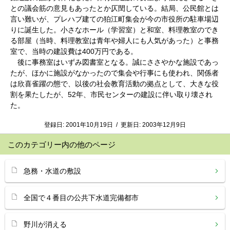
との議会筋の意見もあったとか仄閏している。結局、公民館とは
言い難いが、プレハブ建ての狛江町集会が今の市役所の駐車場辺
りに誕生した。小さなホール（学習室）と和室、料理教室のでき
る部屋（当時、料理教室は青年や婦人にも人気があった）と事務
室で、当時の建設費は400万円である。
後に事務室はいずみ図書室となる。誠にささやかな施設であっ
たが、ほかに施設がなかったので集会や行事にも使われ、関係者
は欣喜雀躍の態で、以後の社会教育活動の拠点として、大きな役
割を果たしたが、52年、市民センターの建設に伴い取り壊され
た。
登録日:
2001年10月19日
/
更新日:
2003年12月9日
このカテゴリー内の他のページ
急務・水道の敷設
全国で４番目の公共下水道完備都市
野川が消える