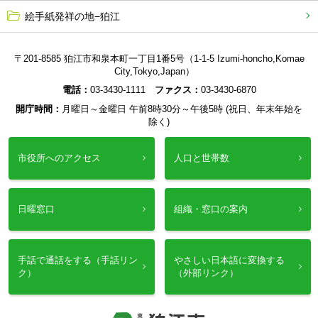
絵手紙発祥の地−狛江
〒201-8585 狛江市和泉本町一丁目1番5号（1-1-5 Izumi-honcho,Komae
City,Tokyo,Japan）
電話：
03-3430-1111
ファクス：
03-3430-6870
開庁時間：
月曜日～金曜日 午前8時30分～午後5時 (祝日、年末年始を
除く)
市役所へのアクセス
人口と世帯数
日曜窓口
組織・窓口の案内
手話で通話をする（手話リン
やさしい日本語に変換する
ク）
（外部リンク）