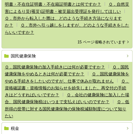
明書・不在住証明書・不在籍証明書とは何ですか？
Ｑ．自然災
害によるり災(罹災)証明書・被災届出受理証を発行してほしい
Ｑ．市外から転入した際は、どのような手続き方法になります
か？
Ｑ．市外へ引っ越しをしますが、どのような手続きをした
らいいですか？
15 ページ省略されています
国民健康保険
Ｑ．国民健康保険の加入手続きには何が必要ですか？
Ｑ．国民
健康保険をやめるときは何が必要ですか？
Ｑ．国民健康保険を
やめる手続きをしたいのですが、仕事で休みが取れません
Ｑ．
資格確認書・資格情報のお知らせを紛失しました。再交付の手続
きはどうすればいいですか？
Ｑ．会社の健康保険に加入した場
合、国民健康保険税はいつまで支払えばいいのですか？
Ｑ．低
所得の世帯に対する国民健康保険の保険税減額制度について知り
たい
税金