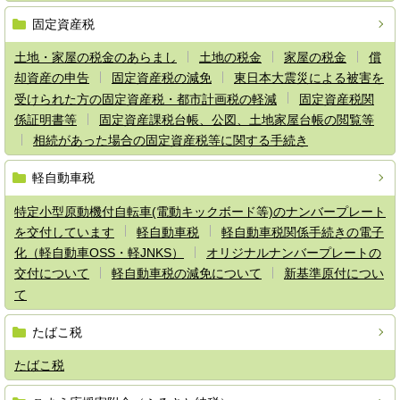
固定資産税
土地・家屋の税金のあらまし
土地の税金
家屋の税金
償
却資産の申告
固定資産税の減免
東日本大震災による被害を
受けられた方の固定資産税・都市計画税の軽減
固定資産税関
係証明書等
固定資産課税台帳、公図、土地家屋台帳の閲覧等
相続があった場合の固定資産税等に関する手続き
軽自動車税
特定小型原動機付自転車(電動キックボード等)のナンバープレート
を交付しています
軽自動車税
軽自動車税関係手続きの電子
化（軽自動車OSS・軽JNKS）
オリジナルナンバープレートの
交付について
軽自動車税の減免について
新基準原付につい
て
たばこ税
たばこ税