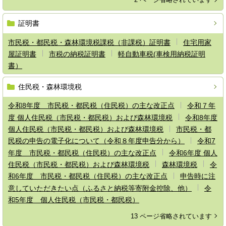
証明書
市民税・都民税・森林環境税課税（非課税）証明書
住宅用家
屋証明書
市税の納税証明書
軽自動車税(車検用納税証明
書）
住民税・森林環境税
令和8年度 市民税・都民税（住民税）の主な改正点
令和７年
度 個人住民税（市民税・都民税）および森林環境税
令和8年度
個人住民税（市民税・都民税）および森林環境税
市民税・都
民税の申告の電子化について（令和８年度申告分から）
令和7
年度 市民税・都民税（住民税）の主な改正点
令和6年度 個人
住民税（市民税・都民税）および森林環境税
森林環境税
令
和6年度 市民税・都民税（住民税）の主な改正点
申告時に注
意していただきたい点（ふるさと納税等寄附金控除、他）
令
和5年度 個人住民税（市民税・都民税）
13 ページ省略されています