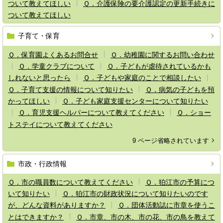
ついて教えてほしい
Ｑ．介護保険の要介護認定の更新手続きに
ついて教えてほしい
子育て・保育
Ｑ．保育園よくあるお問合せ
Ｑ．幼稚園に関するお問い合わせ
Ｑ．学童クラブについて
Ｑ．子どもが虐待されているかも
しれないと思ったら
Ｑ．子どもや家庭のことで相談したい
Ｑ．子育て支援の情報について知りたい
Ｑ．病気の子どもを預
かってほしい
Ｑ．子ども家庭支援センターについて知りたい
Ｑ．育児支援ヘルパーについて教えてください
Ｑ．ショー
トステイについて教えてください
9 ページ省略されています
市政・行政情報
Ｑ．市の職員数について教えてください
Ｑ．狛江市の予算につ
いて知りたい
Ｑ．狛江市の財政状況について知りたいのです
が、どんな資料がありますか？
Ｑ．団体活動誌に市章を使うこ
とはできますか？
Ｑ．市章、市の木、市の花、市の鳥を教えて