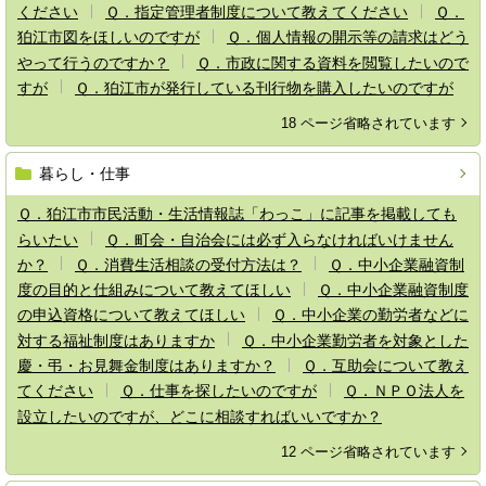
ください
Ｑ．指定管理者制度について教えてください
Ｑ．
狛江市図をほしいのですが
Ｑ．個人情報の開示等の請求はどう
やって行うのですか？
Ｑ．市政に関する資料を閲覧したいので
すが
Ｑ．狛江市が発行している刊行物を購入したいのですが
18 ページ省略されています
暮らし・仕事
Ｑ．狛江市市民活動・生活情報誌「わっこ」に記事を掲載しても
らいたい
Ｑ．町会・自治会には必ず入らなければいけません
か？
Ｑ．消費生活相談の受付方法は？
Ｑ．中小企業融資制
度の目的と仕組みについて教えてほしい
Ｑ．中小企業融資制度
の申込資格について教えてほしい
Ｑ．中小企業の勤労者などに
対する福祉制度はありますか
Ｑ．中小企業勤労者を対象とした
慶・弔・お見舞金制度はありますか？
Ｑ．互助会について教え
てください
Ｑ．仕事を探したいのですが
Ｑ．ＮＰＯ法人を
設立したいのですが、どこに相談すればいいですか？
12 ページ省略されています