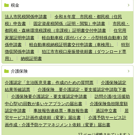
税金
法人市民税関係申請書
令和８年度 市民税・都民税（住民
税）申告書
固定資産税関係（証明・閲覧）申請書
市民税・
都民税・森林環境税課税（非課税）証明書交付申請書
住宅用
家屋証明申請書
軽自動車税 (原付バイク・小型特殊自動車) 関
係申請書
軽自動車税納税証明書交付申請書（車検用）
特別
徴収関係申請書
狛江市市税口座振替依頼書（ダウンロード専
用）
納税証明書
介護保険
介護認定「主治医意見書」作成のための質問票
介護保険認定
結果等確認票
介護保険 要介護認定・要支援認定申請取下書
介護保険要介護認定・要支援認定申請書
訪問介護(生活援助
中心型)の回数が多いケアプランの届出書
介護保険負担限度額
認定申請書
事故報告連絡票・事故報告書
過誤申立書
居
宅サービス計画作成依頼（変更）届出書
介護予防サービス計
画作成・介護予防ケアマネジメント依頼（変更）届出書
12 ページ省略されています