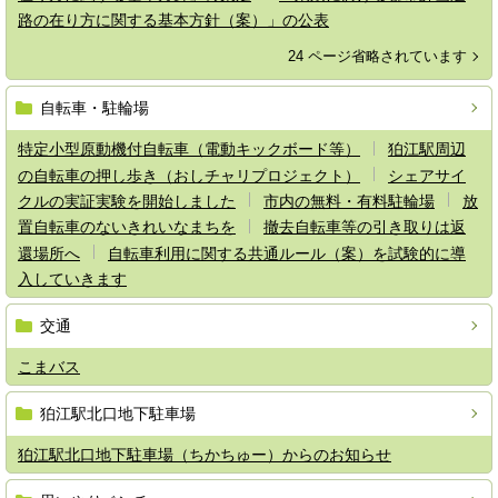
路の在り方に関する基本方針（案）」の公表
24 ページ省略されています
自転車・駐輪場
特定小型原動機付自転車（電動キックボード等）
狛江駅周辺
の自転車の押し歩き（おしチャリプロジェクト）
シェアサイ
クルの実証実験を開始しました
市内の無料・有料駐輪場
放
置自転車のないきれいなまちを
撤去自転車等の引き取りは返
還場所へ
自転車利用に関する共通ルール（案）を試験的に導
入していきます
交通
こまバス
狛江駅北口地下駐車場
狛江駅北口地下駐車場（ちかちゅー）からのお知らせ