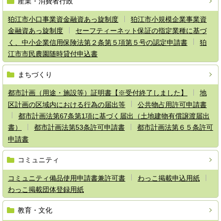
産業・消費者行政
狛江市小口事業資金融資あっ旋制度
狛江市小規模企業事業資
金融資あっ旋制度
セーフティーネット保証の指定業種に基づ
く、中小企業信用保険法第２条第５項第５号の認定申請書
狛
江市市民農園随時貸付申込書
まちづくり
都市計画（用途・施設等）証明書【※受付終了しました】
地
区計画の区域内における行為の届出等
公共物占用許可申請書
都市計画法第67条第1項に基づく届出（土地建物有償譲渡届出
書）
都市計画法第53条許可申請書
都市計画法第６５条許可
申請書
コミュニティ
コミュニティ備品使用申請書兼許可書
わっこ掲載申込用紙
わっこ掲載団体登録用紙
教育・文化