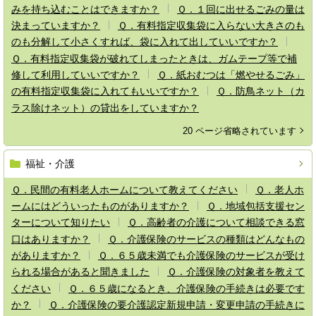
みを持ち込むことはできますか？
Ｑ．１回に出せるごみの量は
決まっていますか？
Ｑ．有料指定収集袋に入らない大きさのも
のも分解して小さくすれば、袋に入れて出していいですか？
Ｑ．有料指定収集袋が破れてしまったときは、ガムテープ等で補
修して利用していいですか？
Ｑ．紙おむつは「燃やせるごみ」
の有料指定収集袋に入れてもいいですか？
Ｑ．防鳥ネット（カ
ラス除けネット）の貸出をしていますか？
20 ページ省略されています
福祉・介護
Ｑ．民間の有料老人ホームについて教えてください
Ｑ．老人ホ
ームにはどういったものがありますか？
Ｑ．地域包括支援セン
ターについて知りたい
Ｑ．高齢者の介護について相談できる窓
口はありますか？
Ｑ．介護保険のサービスの種類はどんなもの
がありますか？
Ｑ．６５歳未満でも介護保険のサービスが受け
られる場合があると聞きました
Ｑ．介護保険の対象者を教えて
ください
Ｑ．６５歳になるとき、介護保険の手続きは必要です
か？
Ｑ．介護保険の要介護認定新規申請・変更申請の手続きに