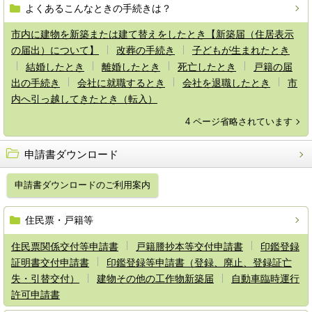
よくあるこんなときの手続きは？
市内に建物を新築または建て替えをしたとき【新築届（住居表示
の届出）について】
改葬の手続き
子どもが生まれたとき
結婚したとき
離婚したとき
死亡したとき
戸籍の届
出の手続き
会社に就職するとき
会社を退職したとき
市
内へ引っ越してきたとき（転入）
4 ページ省略されています
申請書ダウンロード
申請書ダウンロードのご利用案内
住民票・戸籍等
住民票関係交付等申請書
戸籍謄抄本等交付申請書
印鑑登録
証明書交付申請書
印鑑登録等申請書（登録、廃止、登録証亡
失・引替交付）
建物その他の工作物新築届
自動車臨時運行
許可申請書