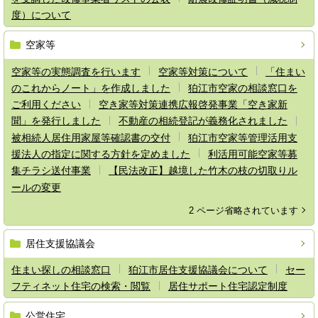
度）について
空家等
空家等の実態調査を行います
空家等対策について
「住まい
のこれからノート」を作成しました
狛江市空家の相談窓口を
ご利用ください
空き家等対策連携広報啓発事業「空き家新
聞」を発行しました
不動産の相続登記が義務化されました
被相続人居住用家屋等確認書の交付
狛江市空家等管理活用支
援法人の指定に関する方針を定めました
利活用可能空家等募
集チラシ送付事業
【民法改正】越境した竹木の枝の切取りル
ールの変更
2 ページ省略されています
居住支援協議会
住まい探しの相談窓口
狛江市居住支援協議会について
セー
フティネット住宅の検索・閲覧
居住サポート住宅認定制度
公営住宅