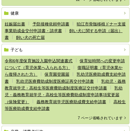
健康
妊娠届出書
予防接種依頼申請書
狛江市骨髄移植ドナー支援
事業助成金交付申請書・請求書
飼い犬に関する申請（届出）
書
飼い犬の死亡届
子ども
令和6年度保育施設入園申込関連書式
保育短時間への変更申請
について（育児休業へ入られる方）
復職証明書（育児休業か
ら復帰された方）
保育園登園届
乳幼児医療助成費支給申請
書
乳幼児医療費助成制度医療証再交付申請書
乳幼児・義務
教育就学児・高校生等医療費助成制度医療証交付申請書
乳幼
児・義務教育就学児・高校生等医療費助成制度申請事項変更届
（保険変更）
義務教育就学児医療助成費支給申請書
高校生
等医療助成費支給申請書
7 ページ省略されています