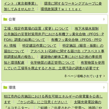
イント（東京都事業）
環境に関するワーキンググループに参
加してみませんか？
環境政策課Ｔｗｉｔｔｅｒ
公害
工場・指定作業場の設置（変更）について
地下水揚水規制
公共施設の災害対策用井戸における有機フッ素化合物（PFOS・P
FOA）調査の結果について
有機フッ素化合物（PFOS・PFO
A）情報
特定建設作業について
特定施設（騒音・振動）の
届出について
アスベスト(石綿)に関する届け出（アスベスト事
前調査結果の報告）
建築物の解体工事における計画の事前周
知と環境配慮
化学物質の適正管理について
有害物質を使用
していた工場等を廃止するときは、土壌汚染の調査が必要です
8 ページ省略されています
環境
狛江市内公共施設における再生可能エネルギーの発電量を公表し
ます
『ケシの花』にご注意ください！
太陽光発電設備の
『エコモニター』
ご結婚・ご出産されたご世帯へ、地球にや