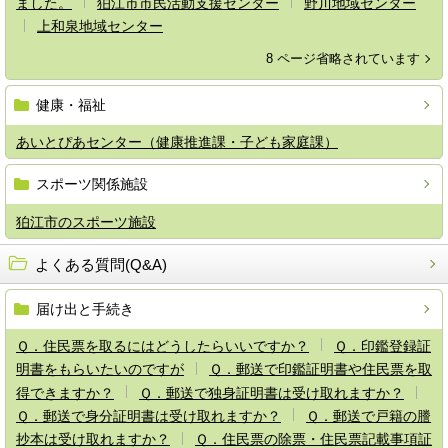
ました。
狛江市市民活動支援センター
野川地域センター
上和泉地域センター
8 ページ省略されています
健康・福祉
あいとぴあセンター（健康推進課・子ども家庭課）
スポーツ関係施設
狛江市のスポーツ施設
よくある質問(Q&A)
届け出と手続き
Ｑ．住民票を取るにはどうしたらいいですか？
Ｑ．印鑑登録証
明書をもらいたいのですが
Ｑ．郵送で印鑑証明書や住民票を取
得できますか？
Ｑ．郵送で独身証明書は受け取れますか？
Ｑ．郵送で身分証明書は受け取れますか？
Ｑ．郵送で戸籍の謄
抄本は受け取れますか？
Ｑ．住民票の除票・住民票記載事項証