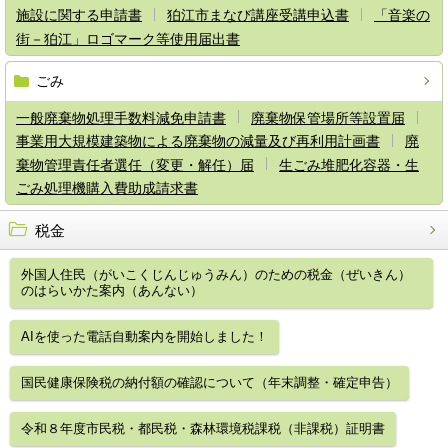
施設に関する申請書
狛江市まなび講座受講申込書
「音楽の
街－狛江」ロゴマーク等使用届出書
ごみ
一般廃棄物処理手数料減免申請書
廃棄物保管場所等設置届
事業用大規模建築物による廃棄物の減量及び再利用計画書
廃
棄物管理責任者選任（変更・解任）届
生ごみ堆肥化容器・生
ごみ処理機購入費助成請求書
税金
外国人住民（がいこくじんじゅうみん）のための税金（ぜいきん）
のはらいかた案内（あんない）
AIを使った電話自動案内を開始しました！
国民健康保険税の納付額の確認について（年末調整・確定申告）
令和８年度市民税・都民税・森林環境税課税（非課税）証明書