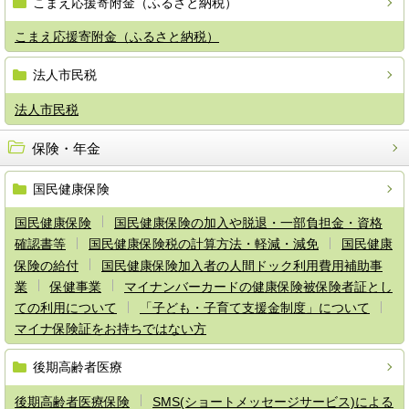
こまえ応援寄附金（ふるさと納税）
こまえ応援寄附金（ふるさと納税）
法人市民税
法人市民税
保険・年金
国民健康保険
国民健康保険
国民健康保険の加入や脱退・一部負担金・資格
確認書等
国民健康保険税の計算方法・軽減・減免
国民健康
保険の給付
国民健康保険加入者の人間ドック利用費用補助事
業
保健事業
マイナンバーカードの健康保険被保険者証とし
ての利用について
「子ども・子育て支援金制度」について
マイナ保険証をお持ちではない方
後期高齢者医療
後期高齢者医療保険
SMS(ショートメッセージサービス)による