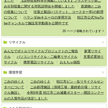
ました
【説明会資料等を掲載しています】プラスチック類ご
み分別収集に関する市民説明会を開催しました
資源物とごみ
の収集について
珪藻土製品(バスマット、コースター等)の処理
について
ベランダdeキエーロの使用方法
狛江市公式YouTu
beチャンネルで施設見学動画を公開中です
20 ページ省略されています
リサイクル
みんなでボトルリサイクルプロジェクトのご報告
家電リサイ
クル
パソコンリサイクル・二輪車リサイクル
充電式電池リ
サイクル
携帯電話リサイクル
おもちゃ病院
環境学習
ごみのゆくえ
ごみのゆくえ
狛江市ビン・缶リサイクルセン
ターについて
ごみ処理施設（清掃工場・最終処分場・リサイ
クル施設）
令和5年度 狛江市ごみ減量ポスター・標語コンクー
ルの入賞作品が決定しました