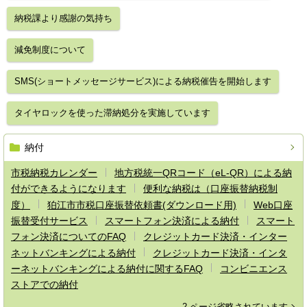
納税課より感謝の気持ち
減免制度について
SMS(ショートメッセージサービス)による納税催告を開始します
タイヤロックを使った滞納処分を実施しています
納付
市税納税カレンダー
地方税統一QRコード（eL-QR）による納
付ができるようになります
便利な納税は（口座振替納税制
度）
狛江市市税口座振替依頼書(ダウンロード用)
Web口座
振替受付サービス
スマートフォン決済による納付
スマート
フォン決済についてのFAQ
クレジットカード決済・インター
ネットバンキングによる納付
クレジットカード決済・インタ
ーネットバンキングによる納付に関するFAQ
コンビニエンス
ストアでの納付
2 ページ省略されています