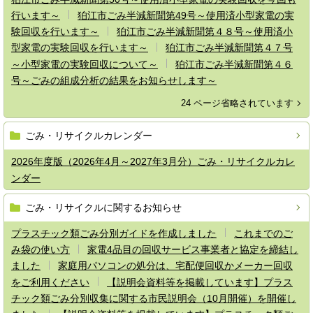
行います～
狛江市ごみ半減新聞第49号～使用済小型家電の実
験回収を行います～
狛江市ごみ半減新聞第４８号～使用済小
型家電の実験回収を行います～
狛江市ごみ半減新聞第４７号
～小型家電の実験回収について～
狛江市ごみ半減新聞第４６
号～ごみの組成分析の結果をお知らせします～
24 ページ省略されています
ごみ・リサイクルカレンダー
2026年度版（2026年4月～2027年3月分）ごみ・リサイクルカレ
ンダー
ごみ・リサイクルに関するお知らせ
プラスチック類ごみ分別ガイドを作成しました
これまでのご
み袋の使い方
家電4品目の回収サービス事業者と協定を締結し
ました
家庭用パソコンの処分は、宅配便回収かメーカー回収
をご利用ください
【説明会資料等を掲載しています】プラス
チック類ごみ分別収集に関する市民説明会（10月開催）を開催し