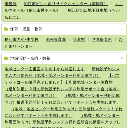
市役所
狛江市ビン・缶リサイクルセンター（清掃課）
エコ
ルマホール（狛江市民ホール）
狛江駅北口地下駐車場（ちか
ちゅー）
保育・児童・教育
狛江市の小･中学校
認可保育園
児童館
学童保育所
ひ
だまりセンター
地域活動・余暇・教養
地域センター図書室を午前中から開室します
新施設予約シス
テムのお知らせ（地域・地区センター利用団体向け）
【バス
ケットゴール修理完了しました】上和泉地域センター体育館
（追加決定）２月の新施設予約システム利用サポート会（地域・
地区センター利用団体向け）
（地域・地区センター利用団体
向け）抽選予約開始！それに合わせてサポート会を実施します。
（地域・地区センター利用団体向け）団体登録スタート！それ
に合わせてサポート会を実施します。
（地域・地区センター
利用団体向け）新施設予約システム操作説明会の動画をアップし