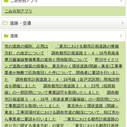
ごみ分別アプリ
ごみ分別アプリ
道路・交通
道路
市の道路の掘削、占用は
「東京における都市計画道路の整備
方針」の改定について
調布都市計画道路３・４・16号和泉多
摩川藤塚線整備事業の進捗と用地取得について
野川サイクリ
ング道路の舗装の損傷を、東京外かく環状道路(関越～東名)工事事
業者が無断で応急復旧した件について、関係者に要請を行いまし
た
調布都市計画道路３・４・16号線（岩戸北区間）用地説明
会を開催しました
調布都市計画道路３・４・23号（稲荷前
線）の一部区間について事業認可を取得いたしました
調布都
市計画道路３・４・16号（和泉多摩川藤塚線）の一部区間につい
て事業認可を取得いたしました
東京外かく環状道路（関越～
東名）工事現場付近における調布市道の陥没について、狛江市か
ら事業者に要請を行いました
「東京における都市計画道路の
在り方に関する基本方針」の策定
「東京における都市計画道