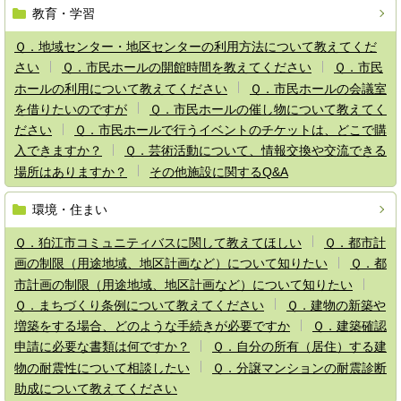
教育・学習
Ｑ．地域センター・地区センターの利用方法について教えてくだ
さい
Ｑ．市民ホールの開館時間を教えてください
Ｑ．市民
ホールの利用について教えてください
Ｑ．市民ホールの会議室
を借りたいのですが
Ｑ．市民ホールの催し物について教えてく
ださい
Ｑ．市民ホールで行うイベントのチケットは、どこで購
入できますか？
Ｑ．芸術活動について、情報交換や交流できる
場所はありますか？
その他施設に関するQ&A
環境・住まい
Ｑ．狛江市コミュニティバスに関して教えてほしい
Ｑ．都市計
画の制限（用途地域、地区計画など）について知りたい
Ｑ．都
市計画の制限（用途地域、地区計画など）について知りたい
Ｑ．まちづくり条例について教えてください
Ｑ．建物の新築や
増築をする場合、どのような手続きが必要ですか
Ｑ．建築確認
申請に必要な書類は何ですか？
Ｑ．自分の所有（居住）する建
物の耐震性について相談したい
Ｑ．分譲マンションの耐震診断
助成について教えてください