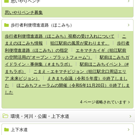
思いやりベンチ
思いやりベンチ募集
歩行者利便増進道路（ほこみち）
歩行者利便増進道路（ほこみち）視察の受け入れについて
こ
まえのほこみち情報
狛江駅前の風景が変わります。
歩行者
利便増進道路（ほこみち）の指定
エキマチカイギ（狛江駅前
の空間活用の“オープン・プラットフォーム”）
駅前ほこみちガ
イドライン・事例集（＃まちラボ）
駅前ほこみちイベント（#
まちラボ）
こまえ－エキマチビジョン（狛江駅北口周辺エリ
ア 未来ビジョン）
えきまち会議（令和５年度）※終了しまし
た
ほこみちフォーラムの開催（令和5年11月20日）※終了しま
した
4 ページ省略されています
環境・河川・公園・上下水道
上下水道