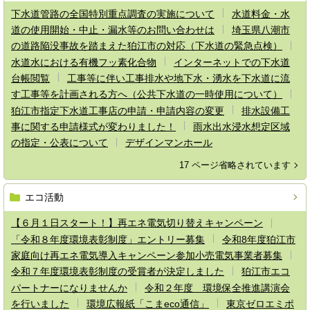
下水道管路の全国特別重点調査の実施について
水道料金・水
道の使用開始・中止・漏水等のお問い合わせは
埼玉県八潮市
の道路陥没事故を踏まえた狛江市の対応（下水道の緊急点検）
水道水における有機フッ素化合物
インターネットでの下水道
台帳閲覧
工事等に伴い工事排水や地下水・湧水を下水道に流
す工事等を計画される方へ（公共下水道の一時使用について）
狛江市指定下水道工事店の申請・申請内容の変更
排水設備工
事に関する申請様式が変わりました！
雨水出水浸水想定区域
の指定・公表について
デザインマンホール
17 ページ省略されています
エコ活動
【６月１日スタート！】再エネ電気切り替えキャンペーン
「令和８年度環境表彰制度」エントリー募集
令和8年度狛江市
家庭向け再エネ電気導入キャンペーン参加小売電気事業者募集
令和７年度環境表彰制度の受賞者が決定しました
狛江市エコ
パートナーになりませんか
令和２年度 環境保全推進講演会
を行いました
環境広報紙「こまeco通信」
東京ゼロエミポ