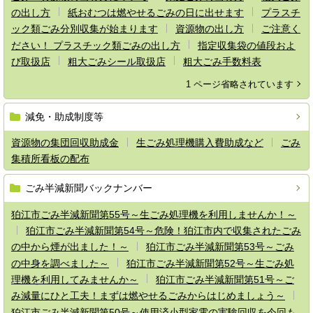
の出し方
紙おむつは燃やせるごみの日に出せます
プラスチ
ック類ごみ分別収集が始まります
資源物の出し方
ご注意く
ださい！ プラスチック類ごみの出し方
指定収集袋の値段およ
び取扱店
粗大ごみシール取扱店
粗大ごみ手数料表
1 ページ省略されています
減免・助成制度等
資源物の集団回収助成金
生ごみ処理機購入費助成など
ごみ
集積所看板の配布
ごみ半減新聞バックナンバー
狛江市ごみ半減新聞第55号～生ごみ処理機を利用しませんか！～
狛江市ごみ半減新聞第54号～危険！狛江市内で収集されたごみ
の中から煙が出ました！～
狛江市ごみ半減新聞第53号～ごみ
の中身を調べました～
狛江市ごみ半減新聞第52号～生ごみ処
理機を利用してみませんか～
狛江市ごみ半減新聞第51号～ご
み減量にひと工夫！まずは燃やせるごみからはじめましょう～
狛江市ごみ半減新聞第50号～使用済小型家電の実験回収を今回も