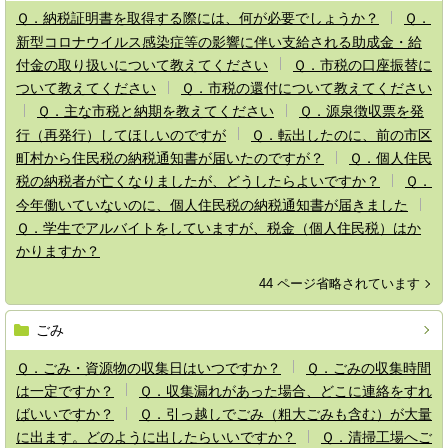
Ｑ．納税証明書を取得する際には、何が必要でしょうか？
Ｑ．
新型コロナウイルス感染症等の影響に伴い支給される助成金・給
付金の取り扱いについて教えてください
Ｑ．市税の口座振替に
ついて教えてください
Ｑ．市税の還付について教えてください
Ｑ．主な市税と納期を教えてください
Ｑ．源泉徴収票を発
行（再発行）してほしいのですが
Ｑ．転出したのに、前の市区
町村から住民税の納税通知書が届いたのですが？
Ｑ．個人住民
税の納税者が亡くなりましたが、どうしたらよいですか？
Ｑ．
今年働いていないのに、個人住民税の納税通知書が届きました
Ｑ．学生でアルバイトをしていますが、税金（個人住民税）はか
かりますか？
44 ページ省略されています
ごみ
Ｑ．ごみ・資源物の収集日はいつですか？
Ｑ．ごみの収集時間
は一定ですか？
Ｑ．収集漏れがあった場合、どこに連絡をすれ
ばいいですか？
Ｑ．引っ越しでごみ（粗大ごみも含む）が大量
に出ます。どのように出したらいいですか？
Ｑ．清掃工場へご