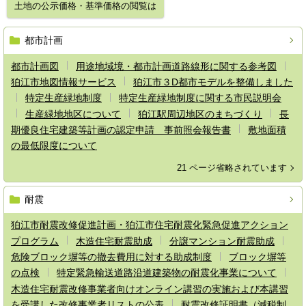
土地の公示価格・基準価格の閲覧は
都市計画
都市計画図
用途地域境・都市計画道路線形に関する参考図
狛江市地図情報サービス
狛江市３D都市モデルを整備しました
特定生産緑地制度
特定生産緑地制度に関する市民説明会
生産緑地地区について
狛江駅周辺地区のまちづくり
長
期優良住宅建築等計画の認定申請 事前照会報告書
敷地面積
の最低限度について
21 ページ省略されています
耐震
狛江市耐震改修促進計画・狛江市住宅耐震化緊急促進アクション
プログラム
木造住宅耐震助成
分譲マンション耐震助成
危険ブロック塀等の撤去費用に対する助成制度
ブロック塀等
の点検
特定緊急輸送道路沿道建築物の耐震化事業について
木造住宅耐震改修事業者向けオンライン講習の実施および本講習
を受講した改修事業者リストの公表
耐震改修証明書（減税制