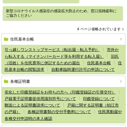
新型コロナウイルス感染症の感染拡大防止のため、窓口混雑緩和に
ご協力ください
4 ページ省略されています
住民基本台帳
引っ越しワンストップサービス（転出届・転入予約）
市外か
ら転入する（マイナンバーカード等を利用する転入届）
旧氏
（旧姓）を住民票等に併記するための届出
住民基本台帳
住
民基本台帳の閲覧請求
自動車臨時運行許可の申請について
各種証明書
劣化した印鑑登録証をお持ちの方へ（印鑑登録証の引替交付）
戸籍電子証明書提供用識別符号について
印鑑登録について
郵送による証明書請求について
戸籍に関する証明書（狛江市
の戸籍）
各種証明書類の交付手数料について
住民異動届や
各種交付申請時の本人確認