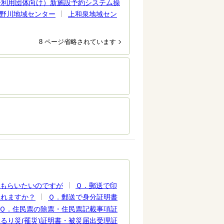
ー利用団体向け）新施設予約システム操
野川地域センター
上和泉地域セン
8 ページ省略されています
をもらいたいのですが
Ｑ．郵送で印
取れますか？
Ｑ．郵送で身分証明書
Ｑ．住民票の除票・住民票記載事項証
るり災(罹災)証明書・被災届出受理証