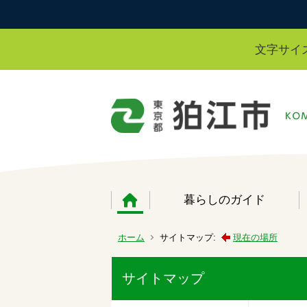
文字サイ
暮らしのガイド
ホーム
サイトマップ:
現在の場所
サイトマップ