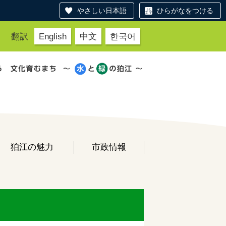
やさしい日本語
ひらがなをつける
翻訳
English
中文
한국어
狛江の魅力
市政情報