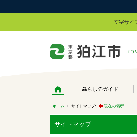
文字サイ
暮らしのガイド
ホーム
サイトマップ:
現在の場所
サイトマップ