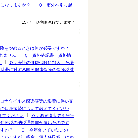
法になりますか？
Ｑ．市外へ引っ越
15 ページ省略されています
保険をやめるときは何が必要ですか？
れません
Ｑ．資格確認書・資格情
？
Ｑ．会社の健康保険に加入した場
の世帯に対する国民健康保険の保険税減
コロナウイルス感染症等の影響に伴い支
税の口座振替について教えてください
えてください
Ｑ．源泉徴収票を発行
ら住民税の納税通知書が届いたのです
ですか？
Ｑ．今年働いていないの
していますが、税金（個人住民税）はか