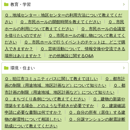
教育・学習
Ｑ．地域センター・地区センターの利用方法について教えてくだ
さい
Ｑ．市民ホールの開館時間を教えてください
Ｑ．市民
ホールの利用について教えてください
Ｑ．市民ホールの会議室
を借りたいのですが
Ｑ．市民ホールの催し物について教えてく
ださい
Ｑ．市民ホールで行うイベントのチケットは、どこで購
入できますか？
Ｑ．芸術活動について、情報交換や交流できる
場所はありますか？
その他施設に関するQ&A
環境・住まい
Ｑ．狛江市コミュニティバスに関して教えてほしい
Ｑ．都市計
画の制限（用途地域、地区計画など）について知りたい
Ｑ．都
市計画の制限（用途地域、地区計画など）について知りたい
Ｑ．まちづくり条例について教えてください
Ｑ．建物の新築や
増築をする場合、どのような手続きが必要ですか
Ｑ．建築確認
申請に必要な書類は何ですか？
Ｑ．自分の所有（居住）する建
物の耐震性について相談したい
Ｑ．分譲マンションの耐震診断
助成について教えてください