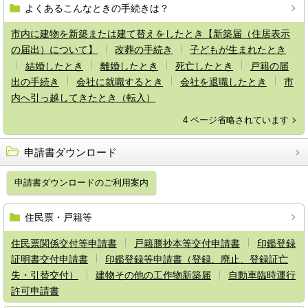
よくあるこんなときの手続きは？
市内に建物を新築または建て替えをしたとき【新築届（住居表示
の届出）について】
改葬の手続き
子どもが生まれたとき
結婚したとき
離婚したとき
死亡したとき
戸籍の届
出の手続き
会社に就職するとき
会社を退職したとき
市
内へ引っ越してきたとき（転入）
4 ページ省略されています
申請書ダウンロード
申請書ダウンロードのご利用案内
住民票・戸籍等
住民票関係交付等申請書
戸籍謄抄本等交付申請書
印鑑登録
証明書交付申請書
印鑑登録等申請書（登録、廃止、登録証亡
失・引替交付）
建物その他の工作物新築届
自動車臨時運行
許可申請書