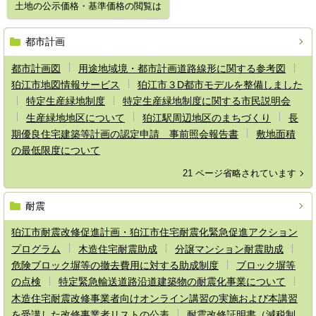
土地の公示価格・基準価格の閲覧は
都市計画
都市計画図
用途地域境・都市計画道路線形に関する参考図
狛江市地図情報サービス
狛江市３D都市モデルを整備しました
特定生産緑地制度
特定生産緑地制度に関する市民説明会
生産緑地地区について
狛江駅周辺地区のまちづくり
長
期優良住宅建築等計画の認定申請 事前照会報告書
敷地面積
の最低限度について
21 ページ省略されています
耐震
狛江市耐震改修促進計画・狛江市住宅耐震化緊急促進アクション
プログラム
木造住宅耐震助成
分譲マンション耐震助成
危険ブロック塀等の撤去費用に対する助成制度
ブロック塀等
の点検
特定緊急輸送道路沿道建築物の耐震化事業について
木造住宅耐震改修事業者向けオンライン講習の実施および本講習
を受講した改修事業者リストの公表
耐震改修証明書（減税制