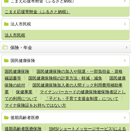
こまえ応援寄附金（ふるさと納税）
こまえ応援寄附金（ふるさと納税）
法人市民税
法人市民税
保険・年金
国民健康保険
国民健康保険
国民健康保険の加入や脱退・一部負担金・資格
確認書等
国民健康保険税の計算方法・軽減・減免
国民健康
保険の給付
国民健康保険加入者の人間ドック利用費用補助事
業
保健事業
マイナンバーカードの健康保険被保険者証とし
ての利用について
「子ども・子育て支援金制度」について
マイナ保険証をお持ちではない方
後期高齢者医療
後期高齢者医療保険
SMS(ショートメッセージサービス)による