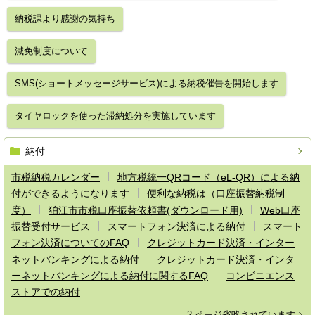
納税課より感謝の気持ち
減免制度について
SMS(ショートメッセージサービス)による納税催告を開始します
タイヤロックを使った滞納処分を実施しています
納付
市税納税カレンダー
地方税統一QRコード（eL-QR）による納
付ができるようになります
便利な納税は（口座振替納税制
度）
狛江市市税口座振替依頼書(ダウンロード用)
Web口座
振替受付サービス
スマートフォン決済による納付
スマート
フォン決済についてのFAQ
クレジットカード決済・インター
ネットバンキングによる納付
クレジットカード決済・インタ
ーネットバンキングによる納付に関するFAQ
コンビニエンス
ストアでの納付
2 ページ省略されています