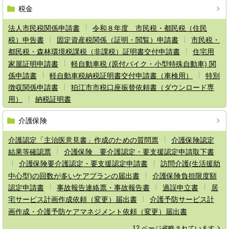
税金
法人市民税関係申請書
令和８年度 市民税・都民税（住民
税）申告書
固定資産税関係（証明・閲覧）申請書
市民税・
都民税・森林環境税課税（非課税）証明書交付申請書
住宅用
家屋証明申請書
軽自動車税 (原付バイク・小型特殊自動車) 関
係申請書
軽自動車税納税証明書交付申請書（車検用）
特別
徴収関係申請書
狛江市市税口座振替依頼書（ダウンロード専
用）
納税証明書
介護保険
介護認定「主治医意見書」作成のための質問票
介護保険認定
結果等確認票
介護保険 要介護認定・要支援認定申請取下書
介護保険要介護認定・要支援認定申請書
訪問介護(生活援助
中心型)の回数が多いケアプランの届出書
介護保険負担限度額
認定申請書
事故報告連絡票・事故報告書
過誤申立書
居
宅サービス計画作成依頼（変更）届出書
介護予防サービス計
画作成・介護予防ケアマネジメント依頼（変更）届出書
12 ページ省略されています