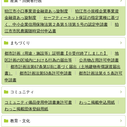
産業・消費者行政
狛江市小口事業資金融資あっ旋制度
狛江市小規模企業事業資
金融資あっ旋制度
セーフティーネット保証の指定業種に基づ
く、中小企業信用保険法第２条第５項第５号の認定申請書
狛
江市市民農園随時貸付申込書
まちづくり
都市計画（用途・施設等）証明書【※受付終了しました】
地
区計画の区域内における行為の届出等
公共物占用許可申請書
都市計画法第67条第1項に基づく届出（土地建物有償譲渡届出
書）
都市計画法第53条許可申請書
都市計画法第６５条許可
申請書
コミュニティ
コミュニティ備品使用申請書兼許可書
わっこ掲載申込用紙
わっこ掲載団体登録用紙
教育・文化