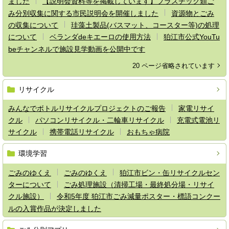
ました
【説明会資料等を掲載しています】プラスチック類ご
み分別収集に関する市民説明会を開催しました
資源物とごみ
の収集について
珪藻土製品(バスマット、コースター等)の処理
について
ベランダdeキエーロの使用方法
狛江市公式YouTu
beチャンネルで施設見学動画を公開中です
20 ページ省略されています
リサイクル
みんなでボトルリサイクルプロジェクトのご報告
家電リサイ
クル
パソコンリサイクル・二輪車リサイクル
充電式電池リ
サイクル
携帯電話リサイクル
おもちゃ病院
環境学習
ごみのゆくえ
ごみのゆくえ
狛江市ビン・缶リサイクルセン
ターについて
ごみ処理施設（清掃工場・最終処分場・リサイ
クル施設）
令和5年度 狛江市ごみ減量ポスター・標語コンクー
ルの入賞作品が決定しました