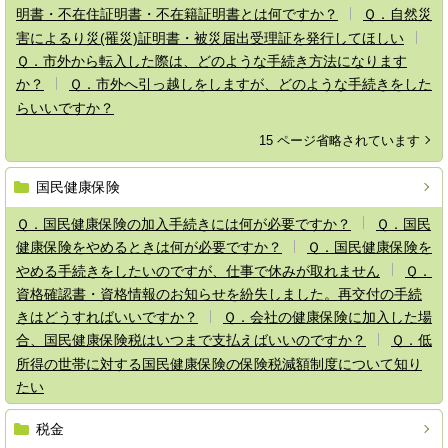
明書・不在住証明書・不在籍証明書とは何ですか？
Ｑ．自然災
害によるり災(罹災)証明書・被災届出受理証を発行してほしい
Ｑ．市外から転入した際は、どのような手続き方法になります
か？
Ｑ．市外へ引っ越しをしますが、どのような手続きをした
らいいですか？
15 ページ省略されています
国民健康保険
Ｑ．国民健康保険の加入手続きには何が必要ですか？
Ｑ．国民
健康保険をやめるときは何が必要ですか？
Ｑ．国民健康保険を
やめる手続きをしたいのですが、仕事で休みが取れません
Ｑ．
資格確認書・資格情報のお知らせを紛失しました。再交付の手続
きはどうすればいいですか？
Ｑ．会社の健康保険に加入した場
合、国民健康保険税はいつまで支払えばいいのですか？
Ｑ．低
所得の世帯に対する国民健康保険の保険税減額制度について知り
たい
税金