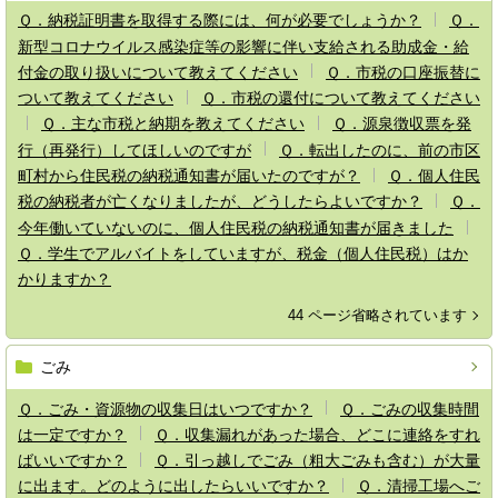
Ｑ．納税証明書を取得する際には、何が必要でしょうか？
Ｑ．
新型コロナウイルス感染症等の影響に伴い支給される助成金・給
付金の取り扱いについて教えてください
Ｑ．市税の口座振替に
ついて教えてください
Ｑ．市税の還付について教えてください
Ｑ．主な市税と納期を教えてください
Ｑ．源泉徴収票を発
行（再発行）してほしいのですが
Ｑ．転出したのに、前の市区
町村から住民税の納税通知書が届いたのですが？
Ｑ．個人住民
税の納税者が亡くなりましたが、どうしたらよいですか？
Ｑ．
今年働いていないのに、個人住民税の納税通知書が届きました
Ｑ．学生でアルバイトをしていますが、税金（個人住民税）はか
かりますか？
44 ページ省略されています
ごみ
Ｑ．ごみ・資源物の収集日はいつですか？
Ｑ．ごみの収集時間
は一定ですか？
Ｑ．収集漏れがあった場合、どこに連絡をすれ
ばいいですか？
Ｑ．引っ越しでごみ（粗大ごみも含む）が大量
に出ます。どのように出したらいいですか？
Ｑ．清掃工場へご