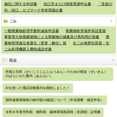
施設に関する申請書
狛江市まなび講座受講申込書
「音楽の
街－狛江」ロゴマーク等使用届出書
ごみ
一般廃棄物処理手数料減免申請書
廃棄物保管場所等設置届
事業用大規模建築物による廃棄物の減量及び再利用計画書
廃
棄物管理責任者選任（変更・解任）届
生ごみ堆肥化容器・生
ごみ処理機購入費助成請求書
税金
外国人住民（がいこくじんじゅうみん）のための税金（ぜいきん）
のはらいかた案内（あんない）
AIを使った電話自動案内を開始しました！
国民健康保険税の納付額の確認について（年末調整・確定申告）
令和８年度市民税・都民税・森林環境税課税（非課税）証明書