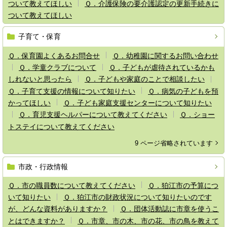
ついて教えてほしい
Ｑ．介護保険の要介護認定の更新手続きに
ついて教えてほしい
子育て・保育
Ｑ．保育園よくあるお問合せ
Ｑ．幼稚園に関するお問い合わせ
Ｑ．学童クラブについて
Ｑ．子どもが虐待されているかも
しれないと思ったら
Ｑ．子どもや家庭のことで相談したい
Ｑ．子育て支援の情報について知りたい
Ｑ．病気の子どもを預
かってほしい
Ｑ．子ども家庭支援センターについて知りたい
Ｑ．育児支援ヘルパーについて教えてください
Ｑ．ショー
トステイについて教えてください
9 ページ省略されています
市政・行政情報
Ｑ．市の職員数について教えてください
Ｑ．狛江市の予算につ
いて知りたい
Ｑ．狛江市の財政状況について知りたいのです
が、どんな資料がありますか？
Ｑ．団体活動誌に市章を使うこ
とはできますか？
Ｑ．市章、市の木、市の花、市の鳥を教えて