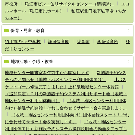
市役所
狛江市ビン・缶リサイクルセンター（清掃課）
エコ
ルマホール（狛江市民ホール）
狛江駅北口地下駐車場（ちか
ちゅー）
保育・児童・教育
狛江市の小･中学校
認可保育園
児童館
学童保育所
ひ
だまりセンター
地域活動・余暇・教養
地域センター図書室を午前中から開室します
新施設予約シス
テムのお知らせ（地域・地区センター利用団体向け）
【バス
ケットゴール修理完了しました】上和泉地域センター体育館
（追加決定）２月の新施設予約システム利用サポート会（地域・
地区センター利用団体向け）
（地域・地区センター利用団体
向け）抽選予約開始！それに合わせてサポート会を実施します。
（地域・地区センター利用団体向け）団体登録スタート！それ
に合わせてサポート会を実施します。
（地域・地区センター
利用団体向け）新施設予約システム操作説明会の動画をアップし