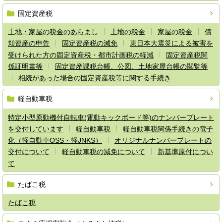
固定資産税
土地・家屋の税金のあらまし
土地の税金
家屋の税金
償
却資産の申告
固定資産税の減免
東日本大震災による被害を
受けられた方の固定資産税・都市計画税の軽減
固定資産税関
係証明書等
固定資産課税台帳、公図、土地家屋台帳の閲覧等
相続があった場合の固定資産税等に関する手続き
軽自動車税
特定小型原動機付自転車(電動キックボード等)のナンバープレート
を交付しています
軽自動車税
軽自動車税関係手続きの電子
化（軽自動車OSS・軽JNKS）
オリジナルナンバープレートの
交付について
軽自動車税の減免について
新基準原付につい
て
たばこ税
たばこ税