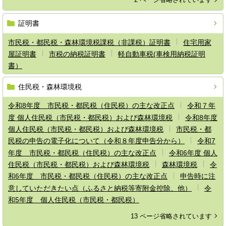
証明書
市民税・都民税・森林環境税課税（非課税）証明書
住宅用家
屋証明書
市税の納税証明書
軽自動車税(車検用納税証明
書）
住民税・森林環境税
令和8年度 市民税・都民税（住民税）の主な改正点
令和７年
度 個人住民税（市民税・都民税）および森林環境税
令和8年度
個人住民税（市民税・都民税）および森林環境税
市民税・都
民税の申告の電子化について（令和８年度申告分から）
令和7
年度 市民税・都民税（住民税）の主な改正点
令和6年度 個人
住民税（市民税・都民税）および森林環境税
森林環境税
令
和6年度 市民税・都民税（住民税）の主な改正点
申告時に注
意していただきたい点（ふるさと納税等寄附金控除、他）
令
和5年度 個人住民税（市民税・都民税）
13 ページ省略されています