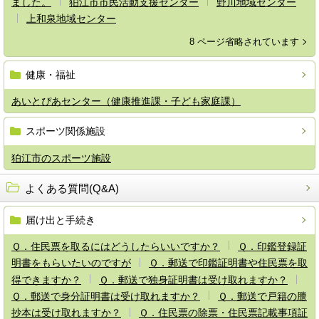
ました。
狛江市市民活動支援センター
野川地域センター
上和泉地域センター
8 ページ省略されています
健康・福祉
あいとぴあセンター（健康推進課・子ども家庭課）
スポーツ関係施設
狛江市のスポーツ施設
よくある質問(Q&A)
届け出と手続き
Ｑ．住民票を取るにはどうしたらいいですか？
Ｑ．印鑑登録証
明書をもらいたいのですが
Ｑ．郵送で印鑑証明書や住民票を取
得できますか？
Ｑ．郵送で独身証明書は受け取れますか？
Ｑ．郵送で身分証明書は受け取れますか？
Ｑ．郵送で戸籍の謄
抄本は受け取れますか？
Ｑ．住民票の除票・住民票記載事項証