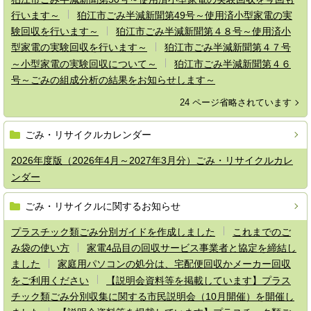
行います～
狛江市ごみ半減新聞第49号～使用済小型家電の実
験回収を行います～
狛江市ごみ半減新聞第４８号～使用済小
型家電の実験回収を行います～
狛江市ごみ半減新聞第４７号
～小型家電の実験回収について～
狛江市ごみ半減新聞第４６
号～ごみの組成分析の結果をお知らせします～
24 ページ省略されています
ごみ・リサイクルカレンダー
2026年度版（2026年4月～2027年3月分）ごみ・リサイクルカレ
ンダー
ごみ・リサイクルに関するお知らせ
プラスチック類ごみ分別ガイドを作成しました
これまでのご
み袋の使い方
家電4品目の回収サービス事業者と協定を締結し
ました
家庭用パソコンの処分は、宅配便回収かメーカー回収
をご利用ください
【説明会資料等を掲載しています】プラス
チック類ごみ分別収集に関する市民説明会（10月開催）を開催し