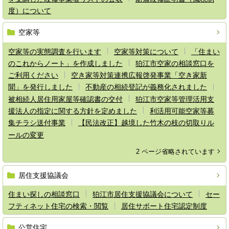
度）について
空家等
空家等の実態調査を行います
空家等対策について
「住まい
のこれからノート」を作成しました
狛江市空家の相談窓口を
ご利用ください
空き家等対策連携広報啓発事業「空き家新
聞」を発行しました
不動産の相続登記が義務化されました
被相続人居住用家屋等確認書の交付
狛江市空家等管理活用支
援法人の指定に関する方針を定めました
利活用可能空家等募
集チラシ送付事業
【民法改正】越境した竹木の枝の切取りル
ールの変更
2 ページ省略されています
居住支援協議会
住まい探しの相談窓口
狛江市居住支援協議会について
セー
フティネット住宅の検索・閲覧
居住サポート住宅認定制度
公営住宅