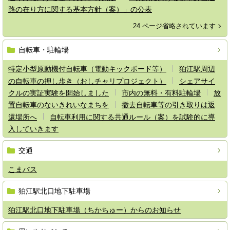
路の在り方に関する基本方針（案）」の公表
24 ページ省略されています
自転車・駐輪場
特定小型原動機付自転車（電動キックボード等）
狛江駅周辺
の自転車の押し歩き（おしチャリプロジェクト）
シェアサイ
クルの実証実験を開始しました
市内の無料・有料駐輪場
放
置自転車のないきれいなまちを
撤去自転車等の引き取りは返
還場所へ
自転車利用に関する共通ルール（案）を試験的に導
入していきます
交通
こまバス
狛江駅北口地下駐車場
狛江駅北口地下駐車場（ちかちゅー）からのお知らせ