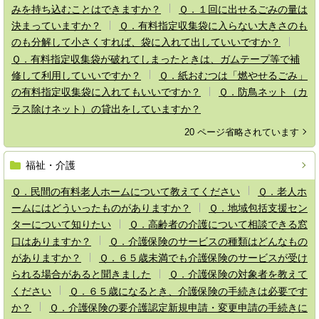
みを持ち込むことはできますか？
Ｑ．１回に出せるごみの量は
決まっていますか？
Ｑ．有料指定収集袋に入らない大きさのも
のも分解して小さくすれば、袋に入れて出していいですか？
Ｑ．有料指定収集袋が破れてしまったときは、ガムテープ等で補
修して利用していいですか？
Ｑ．紙おむつは「燃やせるごみ」
の有料指定収集袋に入れてもいいですか？
Ｑ．防鳥ネット（カ
ラス除けネット）の貸出をしていますか？
20 ページ省略されています
福祉・介護
Ｑ．民間の有料老人ホームについて教えてください
Ｑ．老人ホ
ームにはどういったものがありますか？
Ｑ．地域包括支援セン
ターについて知りたい
Ｑ．高齢者の介護について相談できる窓
口はありますか？
Ｑ．介護保険のサービスの種類はどんなもの
がありますか？
Ｑ．６５歳未満でも介護保険のサービスが受け
られる場合があると聞きました
Ｑ．介護保険の対象者を教えて
ください
Ｑ．６５歳になるとき、介護保険の手続きは必要です
か？
Ｑ．介護保険の要介護認定新規申請・変更申請の手続きに