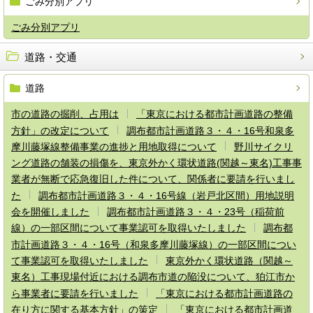
ごみ分別アプリ
ごみ分別アプリ
道路・交通
道路
市の道路の掘削、占用は
「東京における都市計画道路の整備
方針」の改定について
調布都市計画道路３・４・16号和泉多
摩川藤塚線整備事業の進捗と用地取得について
野川サイクリ
ング道路の舗装の損傷を、東京外かく環状道路(関越～東名)工事事
業者が無断で応急復旧した件について、関係者に要請を行いまし
た
調布都市計画道路３・４・16号線（岩戸北区間）用地説明
会を開催しました
調布都市計画道路３・４・23号（稲荷前
線）の一部区間について事業認可を取得いたしました
調布都
市計画道路３・４・16号（和泉多摩川藤塚線）の一部区間につい
て事業認可を取得いたしました
東京外かく環状道路（関越～
東名）工事現場付近における調布市道の陥没について、狛江市か
ら事業者に要請を行いました
「東京における都市計画道路の
在り方に関する基本方針」の策定
「東京における都市計画道