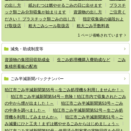
の出し方
紙おむつは燃やせるごみの日に出せます
プラスチ
ック類ごみ分別収集が始まります
資源物の出し方
ご注意く
ださい！ プラスチック類ごみの出し方
指定収集袋の値段およ
び取扱店
粗大ごみシール取扱店
粗大ごみ手数料表
1 ページ省略されています
減免・助成制度等
資源物の集団回収助成金
生ごみ処理機購入費助成など
ごみ
集積所看板の配布
ごみ半減新聞バックナンバー
狛江市ごみ半減新聞第55号～生ごみ処理機を利用しませんか！～
狛江市ごみ半減新聞第54号～危険！狛江市内で収集されたごみ
の中から煙が出ました！～
狛江市ごみ半減新聞第53号～ごみ
の中身を調べました～
狛江市ごみ半減新聞第52号～生ごみ処
理機を利用してみませんか～
狛江市ごみ半減新聞第51号～ご
み減量にひと工夫！まずは燃やせるごみからはじめましょう～
狛江市ごみ半減新聞第50号～使用済小型家電の実験回収を今回も