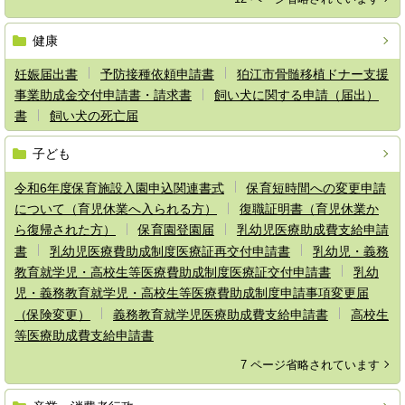
健康
妊娠届出書
予防接種依頼申請書
狛江市骨髄移植ドナー支援
事業助成金交付申請書・請求書
飼い犬に関する申請（届出）
書
飼い犬の死亡届
子ども
令和6年度保育施設入園申込関連書式
保育短時間への変更申請
について（育児休業へ入られる方）
復職証明書（育児休業か
ら復帰された方）
保育園登園届
乳幼児医療助成費支給申請
書
乳幼児医療費助成制度医療証再交付申請書
乳幼児・義務
教育就学児・高校生等医療費助成制度医療証交付申請書
乳幼
児・義務教育就学児・高校生等医療費助成制度申請事項変更届
（保険変更）
義務教育就学児医療助成費支給申請書
高校生
等医療助成費支給申請書
7 ページ省略されています