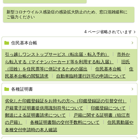
新型コロナウイルス感染症の感染拡大防止のため、窓口混雑緩和に
ご協力ください
4 ページ省略されています
住民基本台帳
引っ越しワンストップサービス（転出届・転入予約）
市外か
ら転入する（マイナンバーカード等を利用する転入届）
旧氏
（旧姓）を住民票等に併記するための届出
住民基本台帳
住
民基本台帳の閲覧請求
自動車臨時運行許可の申請について
各種証明書
劣化した印鑑登録証をお持ちの方へ（印鑑登録証の引替交付）
戸籍電子証明書提供用識別符号について
印鑑登録について
郵送による証明書請求について
戸籍に関する証明書（狛江市
の戸籍）
各種証明書類の交付手数料について
住民異動届や
各種交付申請時の本人確認