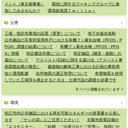
イント（東京都事業）
環境に関するワーキンググループに参
加してみませんか？
環境政策課Ｔｗｉｔｔｅｒ
公害
工場・指定作業場の設置（変更）について
地下水揚水規制
公共施設の災害対策用井戸における有機フッ素化合物（PFOS・P
FOA）調査の結果について
有機フッ素化合物（PFOS・PFO
A）情報
特定建設作業について
特定施設（騒音・振動）の
届出について
アスベスト(石綿)に関する届け出（アスベスト事
前調査結果の報告）
建築物の解体工事における計画の事前周
知と環境配慮
化学物質の適正管理について
有害物質を使用
していた工場等を廃止するときは、土壌汚染の調査が必要です
8 ページ省略されています
環境
狛江市内公共施設における再生可能エネルギーの発電量を公表し
ます
『ケシの花』にご注意ください！
太陽光発電設備の
『エコモニター』
ご結婚・ご出産されたご世帯へ、地球にや