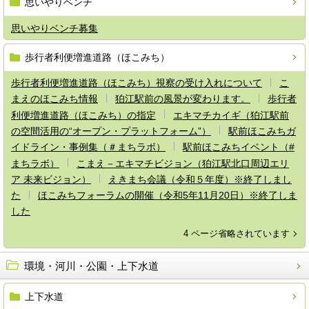
思いやりベンチ
思いやりベンチ募集
歩行者利便増進道路（ほこみち）
歩行者利便増進道路（ほこみち）視察の受け入れについて
こ
まえのほこみち情報
狛江駅前の風景が変わります。
歩行者
利便増進道路（ほこみち）の指定
エキマチカイギ（狛江駅前
の空間活用の“オープン・プラットフォーム”）
駅前ほこみちガ
イドライン・事例集（＃まちラボ）
駅前ほこみちイベント（#
まちラボ）
こまえ－エキマチビジョン（狛江駅北口周辺エリ
ア 未来ビジョン）
えきまち会議（令和５年度）※終了しまし
た
ほこみちフォーラムの開催（令和5年11月20日）※終了しま
した
4 ページ省略されています
環境・河川・公園・上下水道
上下水道