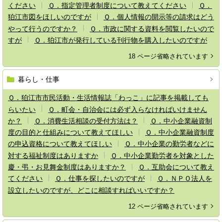
ください
Ｑ．指定管理者制度について教えてください
Ｑ．
狛江市図をほしいのですが
Ｑ．個人情報の開示等の請求はどう
やって行うのですか？
Ｑ．市政に関する資料を閲覧したいので
すが
Ｑ．狛江市が発行している刊行物を購入したいのですが
18 ページ省略されています
暮らし・仕事
Ｑ．狛江市市民活動・生活情報誌「わっこ」に記事を掲載しても
らいたい
Ｑ．町会・自治会には必ず入らなければいけません
か？
Ｑ．消費生活相談の受付方法は？
Ｑ．中小企業融資制
度の目的と仕組みについて教えてほしい
Ｑ．中小企業融資制度
の申込資格について教えてほしい
Ｑ．中小企業の勤労者などに
対する福祉制度はありますか
Ｑ．中小企業勤労者を対象とした
慶・弔・お見舞金制度はありますか？
Ｑ．互助会について教え
てください
Ｑ．仕事を探したいのですが
Ｑ．ＮＰＯ法人を
設立したいのですが、どこに相談すればいいですか？
12 ページ省略されています