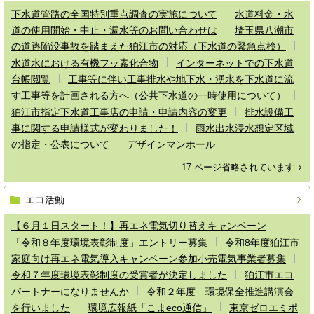
下水道管路の全国特別重点調査の実施について
水道料金・水
道の使用開始・中止・漏水等のお問い合わせは
埼玉県八潮市
の道路陥没事故を踏まえた狛江市の対応（下水道の緊急点検）
水道水における有機フッ素化合物
インターネットでの下水道
台帳閲覧
工事等に伴い工事排水や地下水・湧水を下水道に流
す工事等を計画される方へ（公共下水道の一時使用について）
狛江市指定下水道工事店の申請・申請内容の変更
排水設備工
事に関する申請様式が変わりました！
雨水出水浸水想定区域
の指定・公表について
デザインマンホール
17 ページ省略されています
エコ活動
【６月１日スタート！】再エネ電気切り替えキャンペーン
「令和８年度環境表彰制度」エントリー募集
令和8年度狛江市
家庭向け再エネ電気導入キャンペーン参加小売電気事業者募集
令和７年度環境表彰制度の受賞者が決定しました
狛江市エコ
パートナーになりませんか
令和２年度 環境保全推進講演会
を行いました
環境広報紙「こまeco通信」
東京ゼロエミポ