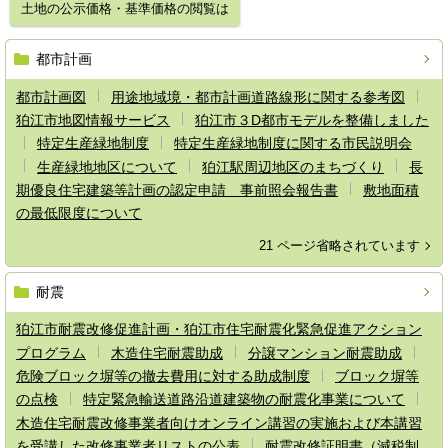
土地の公示価格・基準価格の閲覧は
都市計画
都市計画図
用途地域境・都市計画道路線形に関する参考図
狛江市地図情報サービス
狛江市３D都市モデルを整備しました
特定生産緑地制度
特定生産緑地制度に関する市民説明会
生産緑地地区について
狛江駅周辺地区のまちづくり
長
期優良住宅建築等計画の認定申請 事前照会報告書
敷地面積
の最低限度について
21 ページ省略されています
耐震
狛江市耐震改修促進計画・狛江市住宅耐震化緊急促進アクション
プログラム
木造住宅耐震助成
分譲マンション耐震助成
危険ブロック塀等の撤去費用に対する助成制度
ブロック塀等
の点検
特定緊急輸送道路沿道建築物の耐震化事業について
木造住宅耐震改修事業者向けオンライン講習の実施および本講習
を受講した改修事業者リストの公表
耐震改修証明書（減税制