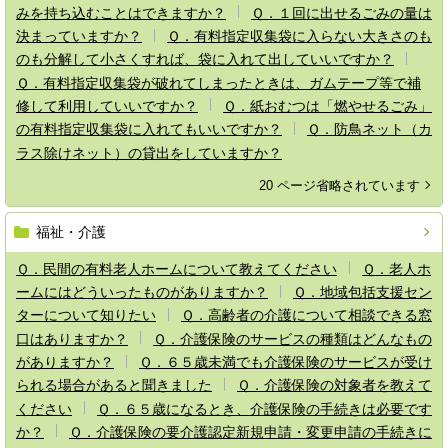
みを持ち込むことはできますか？
Ｑ．１回に出せるごみの量は
決まっていますか？
Ｑ．有料指定収集袋に入らない大きさのも
のも分解して小さくすれば、袋に入れて出していいですか？
Ｑ．有料指定収集袋が破れてしまったときは、ガムテープ等で補
修して利用していいですか？
Ｑ．紙おむつは「燃やせるごみ」
の有料指定収集袋に入れてもいいですか？
Ｑ．防鳥ネット（カ
ラス除けネット）の貸出をしていますか？
20 ページ省略されています
福祉・介護
Ｑ．民間の有料老人ホームについて教えてください
Ｑ．老人ホ
ームにはどういったものがありますか？
Ｑ．地域包括支援セン
ターについて知りたい
Ｑ．高齢者の介護について相談できる窓
口はありますか？
Ｑ．介護保険のサービスの種類はどんなもの
がありますか？
Ｑ．６５歳未満でも介護保険のサービスが受け
られる場合があると聞きました
Ｑ．介護保険の対象者を教えて
ください
Ｑ．６５歳になるとき、介護保険の手続きは必要です
か？
Ｑ．介護保険の要介護認定新規申請・変更申請の手続きに