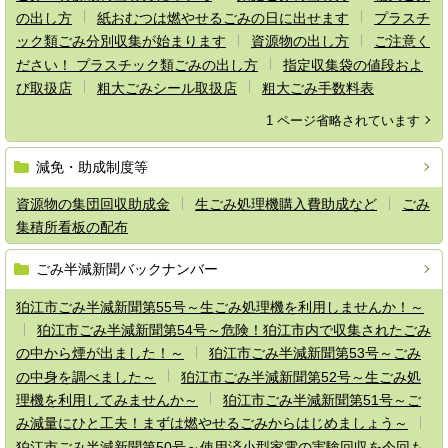
の出し方
紙おむつは燃やせるごみの日に出せます
プラスチ
ック類ごみ分別収集が始まります
資源物の出し方
ご注意く
ださい！ プラスチック類ごみの出し方
指定収集袋の値段およ
び取扱店
粗大ごみシール取扱店
粗大ごみ手数料表
1 ページ省略されています
減免・助成制度等
資源物の集団回収助成金
生ごみ処理機購入費助成など
ごみ
集積所看板の配布
ごみ半減新聞バックナンバー
狛江市ごみ半減新聞第55号～生ごみ処理機を利用しませんか！～
狛江市ごみ半減新聞第54号～危険！狛江市内で収集されたごみ
の中から煙が出ました！～
狛江市ごみ半減新聞第53号～ごみ
の中身を調べました～
狛江市ごみ半減新聞第52号～生ごみ処
理機を利用してみませんか～
狛江市ごみ半減新聞第51号～ご
み減量にひと工夫！まずは燃やせるごみからはじめましょう～
狛江市ごみ半減新聞第50号～使用済小型家電の実験回収を今回も