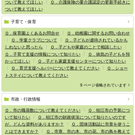
ついて教えてほしい
Ｑ．介護保険の要介護認定の更新手続きに
ついて教えてほしい
子育て・保育
Ｑ．保育園よくあるお問合せ
Ｑ．幼稚園に関するお問い合わせ
Ｑ．学童クラブについて
Ｑ．子どもが虐待されているかも
しれないと思ったら
Ｑ．子どもや家庭のことで相談したい
Ｑ．子育て支援の情報について知りたい
Ｑ．病気の子どもを預
かってほしい
Ｑ．子ども家庭支援センターについて知りたい
Ｑ．育児支援ヘルパーについて教えてください
Ｑ．ショー
トステイについて教えてください
9 ページ省略されています
市政・行政情報
Ｑ．市の職員数について教えてください
Ｑ．狛江市の予算につ
いて知りたい
Ｑ．狛江市の財政状況について知りたいのです
が、どんな資料がありますか？
Ｑ．団体活動誌に市章を使うこ
とはできますか？
Ｑ．市章、市の木、市の花、市の鳥を教えて