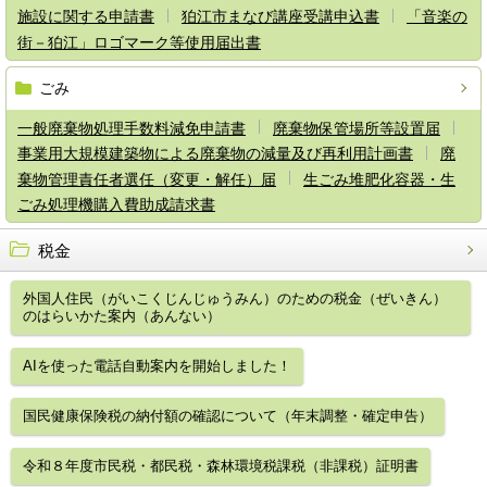
施設に関する申請書
狛江市まなび講座受講申込書
「音楽の
街－狛江」ロゴマーク等使用届出書
ごみ
一般廃棄物処理手数料減免申請書
廃棄物保管場所等設置届
事業用大規模建築物による廃棄物の減量及び再利用計画書
廃
棄物管理責任者選任（変更・解任）届
生ごみ堆肥化容器・生
ごみ処理機購入費助成請求書
税金
外国人住民（がいこくじんじゅうみん）のための税金（ぜいきん）
のはらいかた案内（あんない）
AIを使った電話自動案内を開始しました！
国民健康保険税の納付額の確認について（年末調整・確定申告）
令和８年度市民税・都民税・森林環境税課税（非課税）証明書