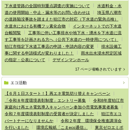
下水道管路の全国特別重点調査の実施について
水道料金・水
道の使用開始・中止・漏水等のお問い合わせは
埼玉県八潮市
の道路陥没事故を踏まえた狛江市の対応（下水道の緊急点検）
水道水における有機フッ素化合物
インターネットでの下水道
台帳閲覧
工事等に伴い工事排水や地下水・湧水を下水道に流
す工事等を計画される方へ（公共下水道の一時使用について）
狛江市指定下水道工事店の申請・申請内容の変更
排水設備工
事に関する申請様式が変わりました！
雨水出水浸水想定区域
の指定・公表について
デザインマンホール
17 ページ省略されています
エコ活動
【６月１日スタート！】再エネ電気切り替えキャンペーン
「令和８年度環境表彰制度」エントリー募集
令和8年度狛江市
家庭向け再エネ電気導入キャンペーン参加小売電気事業者募集
令和７年度環境表彰制度の受賞者が決定しました
狛江市エコ
パートナーになりませんか
令和２年度 環境保全推進講演会
を行いました
環境広報紙「こまeco通信」
東京ゼロエミポ