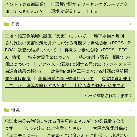
イント（東京都事業）
環境に関するワーキンググループに参
加してみませんか？
環境政策課Ｔｗｉｔｔｅｒ
公害
工場・指定作業場の設置（変更）について
地下水揚水規制
公共施設の災害対策用井戸における有機フッ素化合物（PFOS・P
FOA）調査の結果について
有機フッ素化合物（PFOS・PFO
A）情報
特定建設作業について
特定施設（騒音・振動）の
届出について
アスベスト(石綿)に関する届け出（アスベスト事
前調査結果の報告）
建築物の解体工事における計画の事前周
知と環境配慮
化学物質の適正管理について
有害物質を使用
していた工場等を廃止するときは、土壌汚染の調査が必要です
8 ページ省略されています
環境
狛江市内公共施設における再生可能エネルギーの発電量を公表し
ます
『ケシの花』にご注意ください！
太陽光発電設備の
『エコモニター』
ご結婚・ご出産されたご世帯へ、地球にや