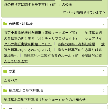
路の在り方に関する基本方針（案）」の公表
24 ページ省略されています
自転車・駐輪場
特定小型原動機付自転車（電動キックボード等）
狛江駅周辺
の自転車の押し歩き（おしチャリプロジェクト）
シェアサイ
クルの実証実験を開始しました
市内の無料・有料駐輪場
放
置自転車のないきれいなまちを
撤去自転車等の引き取りは返
還場所へ
自転車利用に関する共通ルール（案）を試験的に導
入していきます
交通
こまバス
狛江駅北口地下駐車場
狛江駅北口地下駐車場（ちかちゅー）からのお知らせ