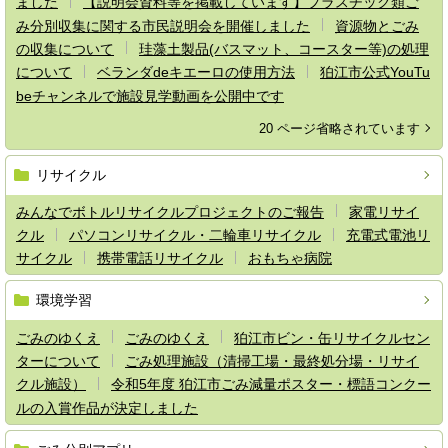
ました
【説明会資料等を掲載しています】プラスチック類ご
み分別収集に関する市民説明会を開催しました
資源物とごみ
の収集について
珪藻土製品(バスマット、コースター等)の処理
について
ベランダdeキエーロの使用方法
狛江市公式YouTu
beチャンネルで施設見学動画を公開中です
20 ページ省略されています
リサイクル
みんなでボトルリサイクルプロジェクトのご報告
家電リサイ
クル
パソコンリサイクル・二輪車リサイクル
充電式電池リ
サイクル
携帯電話リサイクル
おもちゃ病院
環境学習
ごみのゆくえ
ごみのゆくえ
狛江市ビン・缶リサイクルセン
ターについて
ごみ処理施設（清掃工場・最終処分場・リサイ
クル施設）
令和5年度 狛江市ごみ減量ポスター・標語コンクー
ルの入賞作品が決定しました