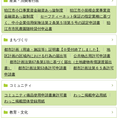
産業・消費者行政
狛江市小口事業資金融資あっ旋制度
狛江市小規模企業事業資
金融資あっ旋制度
セーフティーネット保証の指定業種に基づ
く、中小企業信用保険法第２条第５項第５号の認定申請書
狛
江市市民農園随時貸付申込書
まちづくり
都市計画（用途・施設等）証明書【※受付終了しました】
地
区計画の区域内における行為の届出等
公共物占用許可申請書
都市計画法第67条第1項に基づく届出（土地建物有償譲渡届出
書）
都市計画法第53条許可申請書
都市計画法第６５条許可
申請書
コミュニティ
コミュニティ備品使用申請書兼許可書
わっこ掲載申込用紙
わっこ掲載団体登録用紙
教育・文化