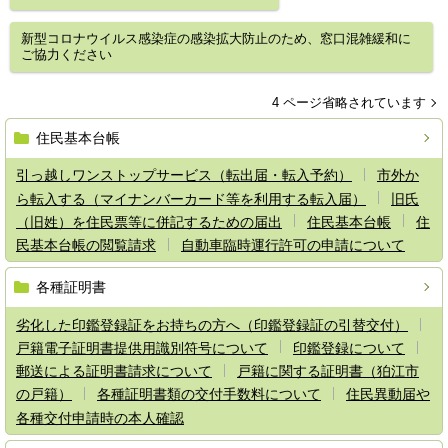
新型コロナウイルス感染症の感染拡大防止のため、窓口混雑緩和に
ご協力ください
4 ページ省略されています
住民基本台帳
引っ越しワンストップサービス（転出届・転入予約）
市外か
ら転入する（マイナンバーカード等を利用する転入届）
旧氏
（旧姓）を住民票等に併記するための届出
住民基本台帳
住
民基本台帳の閲覧請求
自動車臨時運行許可の申請について
各種証明書
劣化した印鑑登録証をお持ちの方へ（印鑑登録証の引替交付）
戸籍電子証明書提供用識別符号について
印鑑登録について
郵送による証明書請求について
戸籍に関する証明書（狛江市
の戸籍）
各種証明書類の交付手数料について
住民異動届や
各種交付申請時の本人確認