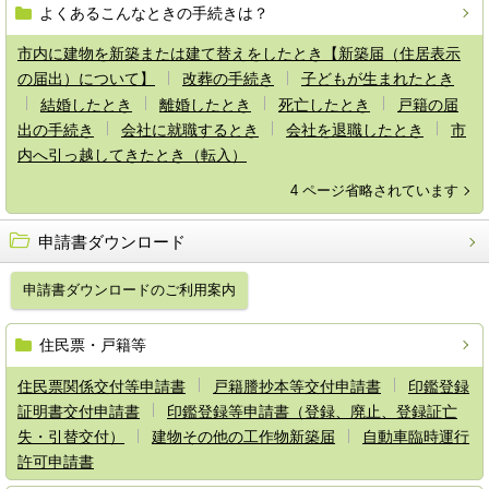
よくあるこんなときの手続きは？
市内に建物を新築または建て替えをしたとき【新築届（住居表示
の届出）について】
改葬の手続き
子どもが生まれたとき
結婚したとき
離婚したとき
死亡したとき
戸籍の届
出の手続き
会社に就職するとき
会社を退職したとき
市
内へ引っ越してきたとき（転入）
4 ページ省略されています
申請書ダウンロード
申請書ダウンロードのご利用案内
住民票・戸籍等
住民票関係交付等申請書
戸籍謄抄本等交付申請書
印鑑登録
証明書交付申請書
印鑑登録等申請書（登録、廃止、登録証亡
失・引替交付）
建物その他の工作物新築届
自動車臨時運行
許可申請書