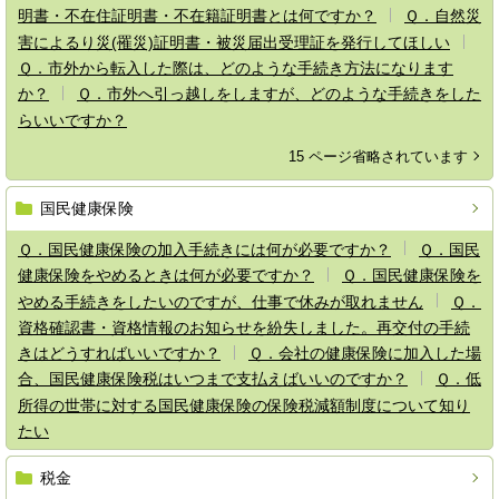
明書・不在住証明書・不在籍証明書とは何ですか？
Ｑ．自然災
害によるり災(罹災)証明書・被災届出受理証を発行してほしい
Ｑ．市外から転入した際は、どのような手続き方法になります
か？
Ｑ．市外へ引っ越しをしますが、どのような手続きをした
らいいですか？
15 ページ省略されています
国民健康保険
Ｑ．国民健康保険の加入手続きには何が必要ですか？
Ｑ．国民
健康保険をやめるときは何が必要ですか？
Ｑ．国民健康保険を
やめる手続きをしたいのですが、仕事で休みが取れません
Ｑ．
資格確認書・資格情報のお知らせを紛失しました。再交付の手続
きはどうすればいいですか？
Ｑ．会社の健康保険に加入した場
合、国民健康保険税はいつまで支払えばいいのですか？
Ｑ．低
所得の世帯に対する国民健康保険の保険税減額制度について知り
たい
税金