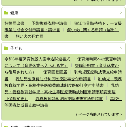
健康
妊娠届出書
予防接種依頼申請書
狛江市骨髄移植ドナー支援
事業助成金交付申請書・請求書
飼い犬に関する申請（届出）
書
飼い犬の死亡届
子ども
令和6年度保育施設入園申込関連書式
保育短時間への変更申請
について（育児休業へ入られる方）
復職証明書（育児休業か
ら復帰された方）
保育園登園届
乳幼児医療助成費支給申請
書
乳幼児医療費助成制度医療証再交付申請書
乳幼児・義務
教育就学児・高校生等医療費助成制度医療証交付申請書
乳幼
児・義務教育就学児・高校生等医療費助成制度申請事項変更届
（保険変更）
義務教育就学児医療助成費支給申請書
高校生
等医療助成費支給申請書
7 ページ省略されています