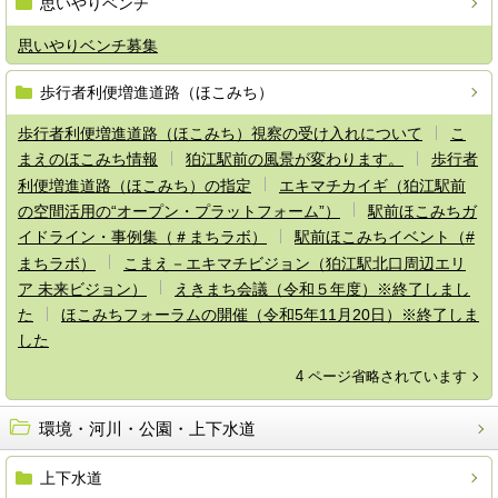
思いやりベンチ
思いやりベンチ募集
歩行者利便増進道路（ほこみち）
歩行者利便増進道路（ほこみち）視察の受け入れについて
こ
まえのほこみち情報
狛江駅前の風景が変わります。
歩行者
利便増進道路（ほこみち）の指定
エキマチカイギ（狛江駅前
の空間活用の“オープン・プラットフォーム”）
駅前ほこみちガ
イドライン・事例集（＃まちラボ）
駅前ほこみちイベント（#
まちラボ）
こまえ－エキマチビジョン（狛江駅北口周辺エリ
ア 未来ビジョン）
えきまち会議（令和５年度）※終了しまし
た
ほこみちフォーラムの開催（令和5年11月20日）※終了しま
した
4 ページ省略されています
環境・河川・公園・上下水道
上下水道