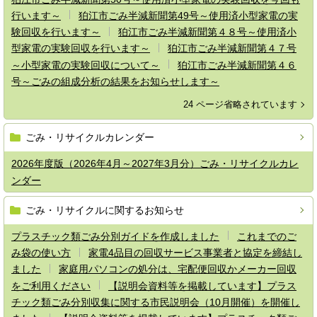
行います～
狛江市ごみ半減新聞第49号～使用済小型家電の実
験回収を行います～
狛江市ごみ半減新聞第４８号～使用済小
型家電の実験回収を行います～
狛江市ごみ半減新聞第４７号
～小型家電の実験回収について～
狛江市ごみ半減新聞第４６
号～ごみの組成分析の結果をお知らせします～
24 ページ省略されています
ごみ・リサイクルカレンダー
2026年度版（2026年4月～2027年3月分）ごみ・リサイクルカレ
ンダー
ごみ・リサイクルに関するお知らせ
プラスチック類ごみ分別ガイドを作成しました
これまでのご
み袋の使い方
家電4品目の回収サービス事業者と協定を締結し
ました
家庭用パソコンの処分は、宅配便回収かメーカー回収
をご利用ください
【説明会資料等を掲載しています】プラス
チック類ごみ分別収集に関する市民説明会（10月開催）を開催し