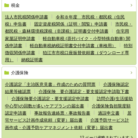
税金
法人市民税関係申請書
令和８年度 市民税・都民税（住民
税）申告書
固定資産税関係（証明・閲覧）申請書
市民税・
都民税・森林環境税課税（非課税）証明書交付申請書
住宅用
家屋証明申請書
軽自動車税 (原付バイク・小型特殊自動車) 関
係申請書
軽自動車税納税証明書交付申請書（車検用）
特別
徴収関係申請書
狛江市市税口座振替依頼書（ダウンロード専
用）
納税証明書
介護保険
介護認定「主治医意見書」作成のための質問票
介護保険認定
結果等確認票
介護保険 要介護認定・要支援認定申請取下書
介護保険要介護認定・要支援認定申請書
訪問介護(生活援助
中心型)の回数が多いケアプランの届出書
介護保険負担限度額
認定申請書
事故報告連絡票・事故報告書
過誤申立書
居
宅サービス計画作成依頼（変更）届出書
介護予防サービス計
画作成・介護予防ケアマネジメント依頼（変更）届出書
12 ページ省略されています