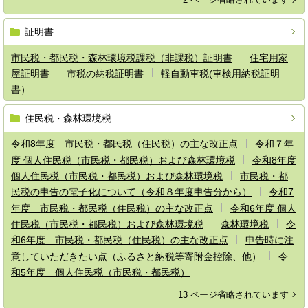
証明書
市民税・都民税・森林環境税課税（非課税）証明書
住宅用家
屋証明書
市税の納税証明書
軽自動車税(車検用納税証明
書）
住民税・森林環境税
令和8年度 市民税・都民税（住民税）の主な改正点
令和７年
度 個人住民税（市民税・都民税）および森林環境税
令和8年度
個人住民税（市民税・都民税）および森林環境税
市民税・都
民税の申告の電子化について（令和８年度申告分から）
令和7
年度 市民税・都民税（住民税）の主な改正点
令和6年度 個人
住民税（市民税・都民税）および森林環境税
森林環境税
令
和6年度 市民税・都民税（住民税）の主な改正点
申告時に注
意していただきたい点（ふるさと納税等寄附金控除、他）
令
和5年度 個人住民税（市民税・都民税）
13 ページ省略されています