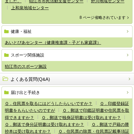
ました。
狛江市市民活動支援センター
野川地域センター
上和泉地域センター
8 ページ省略されています
健康・福祉
あいとぴあセンター（健康推進課・子ども家庭課）
スポーツ関係施設
狛江市のスポーツ施設
よくある質問(Q&A)
届け出と手続き
Ｑ．住民票を取るにはどうしたらいいですか？
Ｑ．印鑑登録証
明書をもらいたいのですが
Ｑ．郵送で印鑑証明書や住民票を取
得できますか？
Ｑ．郵送で独身証明書は受け取れますか？
Ｑ．郵送で身分証明書は受け取れますか？
Ｑ．郵送で戸籍の謄
抄本は受け取れますか？
Ｑ．住民票の除票・住民票記載事項証