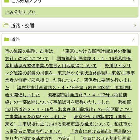
ごみ分別アプリ
ごみ分別アプリ
道路・交通
道路
市の道路の掘削、占用は
「東京における都市計画道路の整備
方針」の改定について
調布都市計画道路３・４・16号和泉多
摩川藤塚線整備事業の進捗と用地取得について
野川サイクリ
ング道路の舗装の損傷を、東京外かく環状道路(関越～東名)工事事
業者が無断で応急復旧した件について、関係者に要請を行いまし
た
調布都市計画道路３・４・16号線（岩戸北区間）用地説明
会を開催しました
調布都市計画道路３・４・23号（稲荷前
線）の一部区間について事業認可を取得いたしました
調布都
市計画道路３・４・16号（和泉多摩川藤塚線）の一部区間につい
て事業認可を取得いたしました
東京外かく環状道路（関越～
東名）工事現場付近における調布市道の陥没について、狛江市か
ら事業者に要請を行いました
「東京における都市計画道路の
在り方に関する基本方針」の策定
「東京における都市計画道