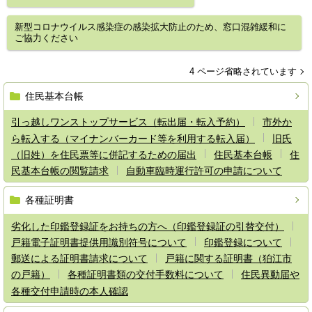
新型コロナウイルス感染症の感染拡大防止のため、窓口混雑緩和に
ご協力ください
4 ページ省略されています
住民基本台帳
引っ越しワンストップサービス（転出届・転入予約）
市外か
ら転入する（マイナンバーカード等を利用する転入届）
旧氏
（旧姓）を住民票等に併記するための届出
住民基本台帳
住
民基本台帳の閲覧請求
自動車臨時運行許可の申請について
各種証明書
劣化した印鑑登録証をお持ちの方へ（印鑑登録証の引替交付）
戸籍電子証明書提供用識別符号について
印鑑登録について
郵送による証明書請求について
戸籍に関する証明書（狛江市
の戸籍）
各種証明書類の交付手数料について
住民異動届や
各種交付申請時の本人確認