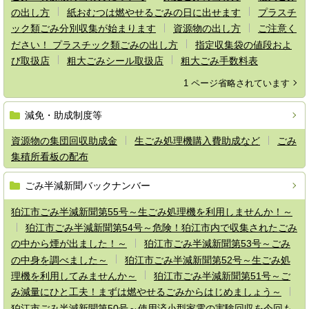
の出し方
紙おむつは燃やせるごみの日に出せます
プラスチ
ック類ごみ分別収集が始まります
資源物の出し方
ご注意く
ださい！ プラスチック類ごみの出し方
指定収集袋の値段およ
び取扱店
粗大ごみシール取扱店
粗大ごみ手数料表
1 ページ省略されています
減免・助成制度等
資源物の集団回収助成金
生ごみ処理機購入費助成など
ごみ
集積所看板の配布
ごみ半減新聞バックナンバー
狛江市ごみ半減新聞第55号～生ごみ処理機を利用しませんか！～
狛江市ごみ半減新聞第54号～危険！狛江市内で収集されたごみ
の中から煙が出ました！～
狛江市ごみ半減新聞第53号～ごみ
の中身を調べました～
狛江市ごみ半減新聞第52号～生ごみ処
理機を利用してみませんか～
狛江市ごみ半減新聞第51号～ご
み減量にひと工夫！まずは燃やせるごみからはじめましょう～
狛江市ごみ半減新聞第50号～使用済小型家電の実験回収を今回も