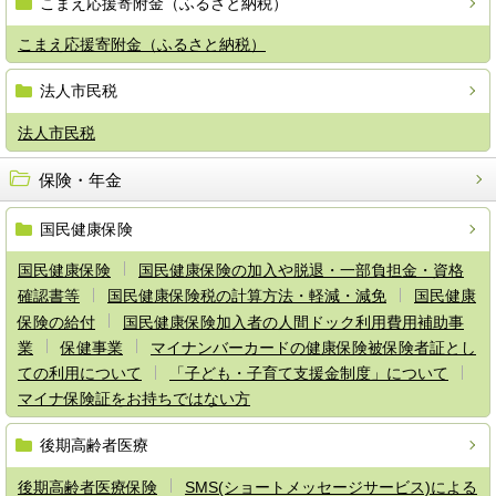
こまえ応援寄附金（ふるさと納税）
こまえ応援寄附金（ふるさと納税）
法人市民税
法人市民税
保険・年金
国民健康保険
国民健康保険
国民健康保険の加入や脱退・一部負担金・資格
確認書等
国民健康保険税の計算方法・軽減・減免
国民健康
保険の給付
国民健康保険加入者の人間ドック利用費用補助事
業
保健事業
マイナンバーカードの健康保険被保険者証とし
ての利用について
「子ども・子育て支援金制度」について
マイナ保険証をお持ちではない方
後期高齢者医療
後期高齢者医療保険
SMS(ショートメッセージサービス)による