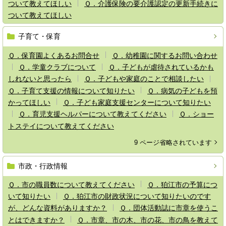
ついて教えてほしい
Ｑ．介護保険の要介護認定の更新手続きに
ついて教えてほしい
子育て・保育
Ｑ．保育園よくあるお問合せ
Ｑ．幼稚園に関するお問い合わせ
Ｑ．学童クラブについて
Ｑ．子どもが虐待されているかも
しれないと思ったら
Ｑ．子どもや家庭のことで相談したい
Ｑ．子育て支援の情報について知りたい
Ｑ．病気の子どもを預
かってほしい
Ｑ．子ども家庭支援センターについて知りたい
Ｑ．育児支援ヘルパーについて教えてください
Ｑ．ショー
トステイについて教えてください
9 ページ省略されています
市政・行政情報
Ｑ．市の職員数について教えてください
Ｑ．狛江市の予算につ
いて知りたい
Ｑ．狛江市の財政状況について知りたいのです
が、どんな資料がありますか？
Ｑ．団体活動誌に市章を使うこ
とはできますか？
Ｑ．市章、市の木、市の花、市の鳥を教えて