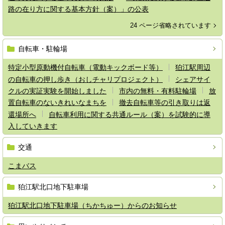
路の在り方に関する基本方針（案）」の公表
24 ページ省略されています
自転車・駐輪場
特定小型原動機付自転車（電動キックボード等）
狛江駅周辺
の自転車の押し歩き（おしチャリプロジェクト）
シェアサイ
クルの実証実験を開始しました
市内の無料・有料駐輪場
放
置自転車のないきれいなまちを
撤去自転車等の引き取りは返
還場所へ
自転車利用に関する共通ルール（案）を試験的に導
入していきます
交通
こまバス
狛江駅北口地下駐車場
狛江駅北口地下駐車場（ちかちゅー）からのお知らせ