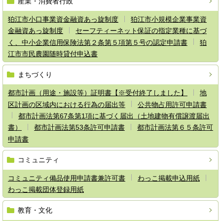
産業・消費者行政
狛江市小口事業資金融資あっ旋制度
狛江市小規模企業事業資
金融資あっ旋制度
セーフティーネット保証の指定業種に基づ
く、中小企業信用保険法第２条第５項第５号の認定申請書
狛
江市市民農園随時貸付申込書
まちづくり
都市計画（用途・施設等）証明書【※受付終了しました】
地
区計画の区域内における行為の届出等
公共物占用許可申請書
都市計画法第67条第1項に基づく届出（土地建物有償譲渡届出
書）
都市計画法第53条許可申請書
都市計画法第６５条許可
申請書
コミュニティ
コミュニティ備品使用申請書兼許可書
わっこ掲載申込用紙
わっこ掲載団体登録用紙
教育・文化