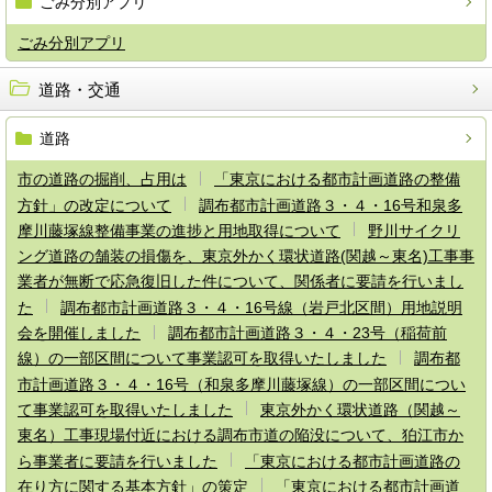
ごみ分別アプリ
ごみ分別アプリ
道路・交通
道路
市の道路の掘削、占用は
「東京における都市計画道路の整備
方針」の改定について
調布都市計画道路３・４・16号和泉多
摩川藤塚線整備事業の進捗と用地取得について
野川サイクリ
ング道路の舗装の損傷を、東京外かく環状道路(関越～東名)工事事
業者が無断で応急復旧した件について、関係者に要請を行いまし
た
調布都市計画道路３・４・16号線（岩戸北区間）用地説明
会を開催しました
調布都市計画道路３・４・23号（稲荷前
線）の一部区間について事業認可を取得いたしました
調布都
市計画道路３・４・16号（和泉多摩川藤塚線）の一部区間につい
て事業認可を取得いたしました
東京外かく環状道路（関越～
東名）工事現場付近における調布市道の陥没について、狛江市か
ら事業者に要請を行いました
「東京における都市計画道路の
在り方に関する基本方針」の策定
「東京における都市計画道