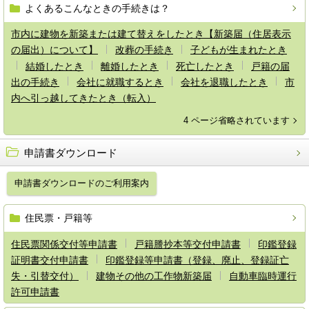
よくあるこんなときの手続きは？
市内に建物を新築または建て替えをしたとき【新築届（住居表示
の届出）について】
改葬の手続き
子どもが生まれたとき
結婚したとき
離婚したとき
死亡したとき
戸籍の届
出の手続き
会社に就職するとき
会社を退職したとき
市
内へ引っ越してきたとき（転入）
4 ページ省略されています
申請書ダウンロード
申請書ダウンロードのご利用案内
住民票・戸籍等
住民票関係交付等申請書
戸籍謄抄本等交付申請書
印鑑登録
証明書交付申請書
印鑑登録等申請書（登録、廃止、登録証亡
失・引替交付）
建物その他の工作物新築届
自動車臨時運行
許可申請書