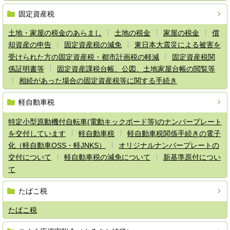
固定資産税
土地・家屋の税金のあらまし
土地の税金
家屋の税金
償
却資産の申告
固定資産税の減免
東日本大震災による被害を
受けられた方の固定資産税・都市計画税の軽減
固定資産税関
係証明書等
固定資産課税台帳、公図、土地家屋台帳の閲覧等
相続があった場合の固定資産税等に関する手続き
軽自動車税
特定小型原動機付自転車(電動キックボード等)のナンバープレート
を交付しています
軽自動車税
軽自動車税関係手続きの電子
化（軽自動車OSS・軽JNKS）
オリジナルナンバープレートの
交付について
軽自動車税の減免について
新基準原付につい
て
たばこ税
たばこ税