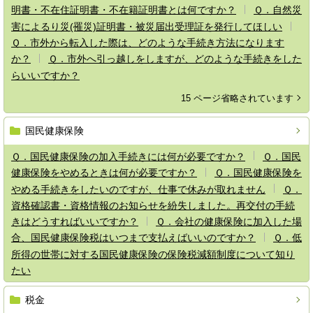
明書・不在住証明書・不在籍証明書とは何ですか？
Ｑ．自然災
害によるり災(罹災)証明書・被災届出受理証を発行してほしい
Ｑ．市外から転入した際は、どのような手続き方法になります
か？
Ｑ．市外へ引っ越しをしますが、どのような手続きをした
らいいですか？
15 ページ省略されています
国民健康保険
Ｑ．国民健康保険の加入手続きには何が必要ですか？
Ｑ．国民
健康保険をやめるときは何が必要ですか？
Ｑ．国民健康保険を
やめる手続きをしたいのですが、仕事で休みが取れません
Ｑ．
資格確認書・資格情報のお知らせを紛失しました。再交付の手続
きはどうすればいいですか？
Ｑ．会社の健康保険に加入した場
合、国民健康保険税はいつまで支払えばいいのですか？
Ｑ．低
所得の世帯に対する国民健康保険の保険税減額制度について知り
たい
税金