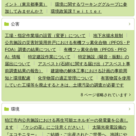
イント（東京都事業）
環境に関するワーキンググループに参
加してみませんか？
環境政策課Ｔｗｉｔｔｅｒ
公害
工場・指定作業場の設置（変更）について
地下水揚水規制
公共施設の災害対策用井戸における有機フッ素化合物（PFOS・P
FOA）調査の結果について
有機フッ素化合物（PFOS・PFO
A）情報
特定建設作業について
特定施設（騒音・振動）の
届出について
アスベスト(石綿)に関する届け出（アスベスト事
前調査結果の報告）
建築物の解体工事における計画の事前周
知と環境配慮
化学物質の適正管理について
有害物質を使用
していた工場等を廃止するときは、土壌汚染の調査が必要です
8 ページ省略されています
環境
狛江市内公共施設における再生可能エネルギーの発電量を公表し
ます
『ケシの花』にご注意ください！
太陽光発電設備の
『エコモニター』
ご結婚・ご出産されたご世帯へ、地球にや