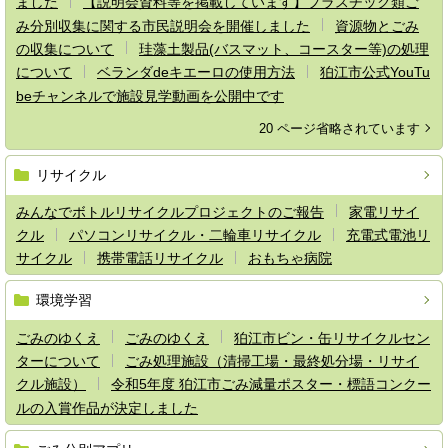
ました
【説明会資料等を掲載しています】プラスチック類ご
み分別収集に関する市民説明会を開催しました
資源物とごみ
の収集について
珪藻土製品(バスマット、コースター等)の処理
について
ベランダdeキエーロの使用方法
狛江市公式YouTu
beチャンネルで施設見学動画を公開中です
20 ページ省略されています
リサイクル
みんなでボトルリサイクルプロジェクトのご報告
家電リサイ
クル
パソコンリサイクル・二輪車リサイクル
充電式電池リ
サイクル
携帯電話リサイクル
おもちゃ病院
環境学習
ごみのゆくえ
ごみのゆくえ
狛江市ビン・缶リサイクルセン
ターについて
ごみ処理施設（清掃工場・最終処分場・リサイ
クル施設）
令和5年度 狛江市ごみ減量ポスター・標語コンクー
ルの入賞作品が決定しました