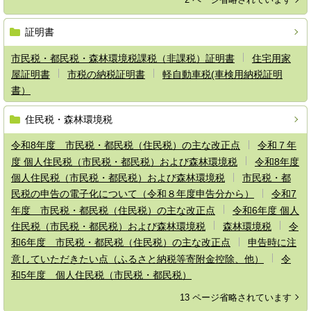
証明書
市民税・都民税・森林環境税課税（非課税）証明書
住宅用家
屋証明書
市税の納税証明書
軽自動車税(車検用納税証明
書）
住民税・森林環境税
令和8年度 市民税・都民税（住民税）の主な改正点
令和７年
度 個人住民税（市民税・都民税）および森林環境税
令和8年度
個人住民税（市民税・都民税）および森林環境税
市民税・都
民税の申告の電子化について（令和８年度申告分から）
令和7
年度 市民税・都民税（住民税）の主な改正点
令和6年度 個人
住民税（市民税・都民税）および森林環境税
森林環境税
令
和6年度 市民税・都民税（住民税）の主な改正点
申告時に注
意していただきたい点（ふるさと納税等寄附金控除、他）
令
和5年度 個人住民税（市民税・都民税）
13 ページ省略されています