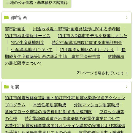
土地の公示価格・基準価格の閲覧は
都市計画
都市計画図
用途地域境・都市計画道路線形に関する参考図
狛江市地図情報サービス
狛江市３D都市モデルを整備しました
特定生産緑地制度
特定生産緑地制度に関する市民説明会
生産緑地地区について
狛江駅周辺地区のまちづくり
長
期優良住宅建築等計画の認定申請 事前照会報告書
敷地面積
の最低限度について
21 ページ省略されています
耐震
狛江市耐震改修促進計画・狛江市住宅耐震化緊急促進アクション
プログラム
木造住宅耐震助成
分譲マンション耐震助成
危険ブロック塀等の撤去費用に対する助成制度
ブロック塀等
の点検
特定緊急輸送道路沿道建築物の耐震化事業について
木造住宅耐震改修事業者向けオンライン講習の実施および本講習
を受講した改修事業者リストの公表
耐震改修証明書（減税制