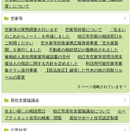
度）について
空家等
空家等の実態調査を行います
空家等対策について
「住まい
のこれからノート」を作成しました
狛江市空家の相談窓口を
ご利用ください
空き家等対策連携広報啓発事業「空き家新
聞」を発行しました
不動産の相続登記が義務化されました
被相続人居住用家屋等確認書の交付
狛江市空家等管理活用支
援法人の指定に関する方針を定めました
利活用可能空家等募
集チラシ送付事業
【民法改正】越境した竹木の枝の切取りル
ールの変更
2 ページ省略されています
居住支援協議会
住まい探しの相談窓口
狛江市居住支援協議会について
セー
フティネット住宅の検索・閲覧
居住サポート住宅認定制度
公営住宅