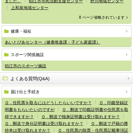
ました。
狛江市市民活動支援センター
野川地域センター
上和泉地域センター
8 ページ省略されています
健康・福祉
あいとぴあセンター（健康推進課・子ども家庭課）
スポーツ関係施設
狛江市のスポーツ施設
よくある質問(Q&A)
届け出と手続き
Ｑ．住民票を取るにはどうしたらいいですか？
Ｑ．印鑑登録証
明書をもらいたいのですが
Ｑ．郵送で印鑑証明書や住民票を取
得できますか？
Ｑ．郵送で独身証明書は受け取れますか？
Ｑ．郵送で身分証明書は受け取れますか？
Ｑ．郵送で戸籍の謄
抄本は受け取れますか？
Ｑ．住民票の除票・住民票記載事項証