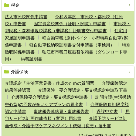
税金
法人市民税関係申請書
令和８年度 市民税・都民税（住民
税）申告書
固定資産税関係（証明・閲覧）申請書
市民税・
都民税・森林環境税課税（非課税）証明書交付申請書
住宅用
家屋証明申請書
軽自動車税 (原付バイク・小型特殊自動車) 関
係申請書
軽自動車税納税証明書交付申請書（車検用）
特別
徴収関係申請書
狛江市市税口座振替依頼書（ダウンロード専
用）
納税証明書
介護保険
介護認定「主治医意見書」作成のための質問票
介護保険認定
結果等確認票
介護保険 要介護認定・要支援認定申請取下書
介護保険要介護認定・要支援認定申請書
訪問介護(生活援助
中心型)の回数が多いケアプランの届出書
介護保険負担限度額
認定申請書
事故報告連絡票・事故報告書
過誤申立書
居
宅サービス計画作成依頼（変更）届出書
介護予防サービス計
画作成・介護予防ケアマネジメント依頼（変更）届出書
12 ページ省略されています