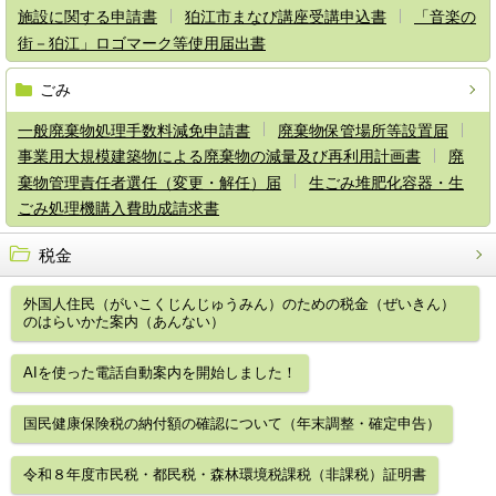
施設に関する申請書
狛江市まなび講座受講申込書
「音楽の
街－狛江」ロゴマーク等使用届出書
ごみ
一般廃棄物処理手数料減免申請書
廃棄物保管場所等設置届
事業用大規模建築物による廃棄物の減量及び再利用計画書
廃
棄物管理責任者選任（変更・解任）届
生ごみ堆肥化容器・生
ごみ処理機購入費助成請求書
税金
外国人住民（がいこくじんじゅうみん）のための税金（ぜいきん）
のはらいかた案内（あんない）
AIを使った電話自動案内を開始しました！
国民健康保険税の納付額の確認について（年末調整・確定申告）
令和８年度市民税・都民税・森林環境税課税（非課税）証明書