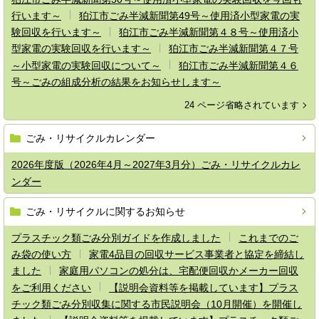
行います～
狛江市ごみ半減新聞第49号～使用済小型家電の実
験回収を行います～
狛江市ごみ半減新聞第４８号～使用済小
型家電の実験回収を行います～
狛江市ごみ半減新聞第４７号
～小型家電の実験回収について～
狛江市ごみ半減新聞第４６
号～ごみの組成分析の結果をお知らせします～
24 ページ省略されています
ごみ・リサイクルカレンダー
2026年度版（2026年4月～2027年3月分）ごみ・リサイクルカレ
ンダー
ごみ・リサイクルに関するお知らせ
プラスチック類ごみ分別ガイドを作成しました
これまでのご
み袋の使い方
家電4品目の回収サービス事業者と協定を締結し
ました
家庭用パソコンの処分は、宅配便回収かメーカー回収
をご利用ください
【説明会資料等を掲載しています】プラス
チック類ごみ分別収集に関する市民説明会（10月開催）を開催し