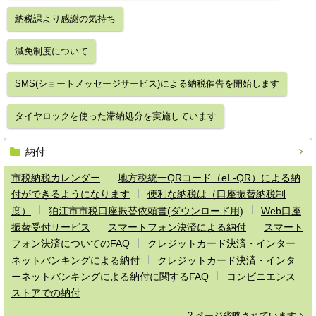
納税課より感謝の気持ち
減免制度について
SMS(ショートメッセージサービス)による納税催告を開始します
タイヤロックを使った滞納処分を実施しています
納付
市税納税カレンダー
地方税統一QRコード（eL-QR）による納
付ができるようになります
便利な納税は（口座振替納税制
度）
狛江市市税口座振替依頼書(ダウンロード用)
Web口座
振替受付サービス
スマートフォン決済による納付
スマート
フォン決済についてのFAQ
クレジットカード決済・インター
ネットバンキングによる納付
クレジットカード決済・インタ
ーネットバンキングによる納付に関するFAQ
コンビニエンス
ストアでの納付
2 ページ省略されています