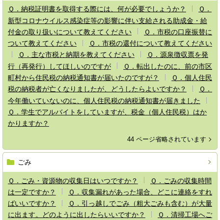
Ｑ．納税証明書を取得する際には、何が必要でしょうか？
Ｑ．
新型コロナウイルス感染症等の影響に伴い支給される助成金・給
付金の取り扱いについて教えてください
Ｑ．市税の口座振替に
ついて教えてください
Ｑ．市税の還付について教えてください
Ｑ．主な市税と納期を教えてください
Ｑ．源泉徴収票を発
行（再発行）してほしいのですが
Ｑ．転出したのに、前の市区
町村から住民税の納税通知書が届いたのですが？
Ｑ．個人住民
税の納税者が亡くなりましたが、どうしたらよいですか？
Ｑ．
今年働いていないのに、個人住民税の納税通知書が届きました
Ｑ．学生でアルバイトをしていますが、税金（個人住民税）はか
かりますか？
44 ページ省略されています
ごみ
Ｑ．ごみ・資源物の収集日はいつですか？
Ｑ．ごみの収集時間
は一定ですか？
Ｑ．収集漏れがあった場合、どこに連絡をすれ
ばいいですか？
Ｑ．引っ越しでごみ（粗大ごみも含む）が大量
に出ます。どのように出したらいいですか？
Ｑ．清掃工場へご