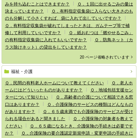
みを持ち込むことはできますか？
Ｑ．１回に出せるごみの量は
決まっていますか？
Ｑ．有料指定収集袋に入らない大きさのも
のも分解して小さくすれば、袋に入れて出していいですか？
Ｑ．有料指定収集袋が破れてしまったときは、ガムテープ等で補
修して利用していいですか？
Ｑ．紙おむつは「燃やせるごみ」
の有料指定収集袋に入れてもいいですか？
Ｑ．防鳥ネット（カ
ラス除けネット）の貸出をしていますか？
20 ページ省略されています
福祉・介護
Ｑ．民間の有料老人ホームについて教えてください
Ｑ．老人ホ
ームにはどういったものがありますか？
Ｑ．地域包括支援セン
ターについて知りたい
Ｑ．高齢者の介護について相談できる窓
口はありますか？
Ｑ．介護保険のサービスの種類はどんなもの
がありますか？
Ｑ．６５歳未満でも介護保険のサービスが受け
られる場合があると聞きました
Ｑ．介護保険の対象者を教えて
ください
Ｑ．６５歳になるとき、介護保険の手続きは必要です
か？
Ｑ．介護保険の要介護認定新規申請・変更申請の手続きに