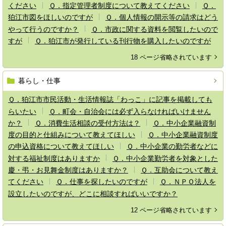
ください
Ｑ．指定管理者制度について教えてください
Ｑ．
狛江市図をほしいのですが
Ｑ．個人情報の開示等の請求はどう
やって行うのですか？
Ｑ．市政に関する資料を閲覧したいので
すが
Ｑ．狛江市が発行している刊行物を購入したいのですが
18 ページ省略されています
暮らし・仕事
Ｑ．狛江市市民活動・生活情報誌「わっこ」に記事を掲載しても
らいたい
Ｑ．町会・自治会には必ず入らなければいけません
か？
Ｑ．消費生活相談の受付方法は？
Ｑ．中小企業融資制
度の目的と仕組みについて教えてほしい
Ｑ．中小企業融資制度
の申込資格について教えてほしい
Ｑ．中小企業の勤労者などに
対する福祉制度はありますか
Ｑ．中小企業勤労者を対象とした
慶・弔・お見舞金制度はありますか？
Ｑ．互助会について教え
てください
Ｑ．仕事を探したいのですが
Ｑ．ＮＰＯ法人を
設立したいのですが、どこに相談すればいいですか？
12 ページ省略されています