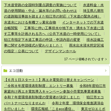
下水道管路の全国特別重点調査の実施について
水道料金・水
道の使用開始・中止・漏水等のお問い合わせは
埼玉県八潮市
の道路陥没事故を踏まえた狛江市の対応（下水道の緊急点検）
水道水における有機フッ素化合物
インターネットでの下水道
台帳閲覧
工事等に伴い工事排水や地下水・湧水を下水道に流
す工事等を計画される方へ（公共下水道の一時使用について）
狛江市指定下水道工事店の申請・申請内容の変更
排水設備工
事に関する申請様式が変わりました！
雨水出水浸水想定区域
の指定・公表について
デザインマンホール
17 ページ省略されています
エコ活動
【６月１日スタート！】再エネ電気切り替えキャンペーン
「令和８年度環境表彰制度」エントリー募集
令和8年度狛江市
家庭向け再エネ電気導入キャンペーン参加小売電気事業者募集
令和７年度環境表彰制度の受賞者が決定しました
狛江市エコ
パートナーになりませんか
令和２年度 環境保全推進講演会
を行いました
環境広報紙「こまeco通信」
東京ゼロエミポ