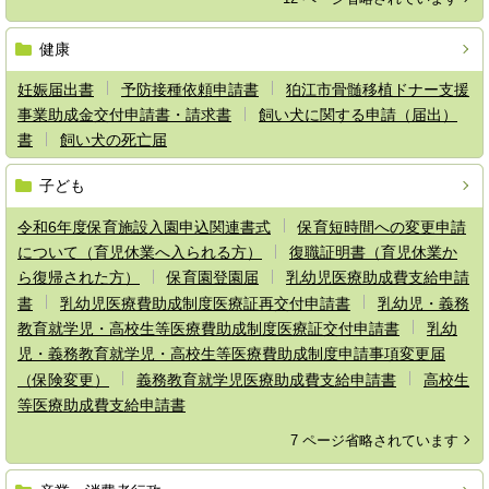
健康
妊娠届出書
予防接種依頼申請書
狛江市骨髄移植ドナー支援
事業助成金交付申請書・請求書
飼い犬に関する申請（届出）
書
飼い犬の死亡届
子ども
令和6年度保育施設入園申込関連書式
保育短時間への変更申請
について（育児休業へ入られる方）
復職証明書（育児休業か
ら復帰された方）
保育園登園届
乳幼児医療助成費支給申請
書
乳幼児医療費助成制度医療証再交付申請書
乳幼児・義務
教育就学児・高校生等医療費助成制度医療証交付申請書
乳幼
児・義務教育就学児・高校生等医療費助成制度申請事項変更届
（保険変更）
義務教育就学児医療助成費支給申請書
高校生
等医療助成費支給申請書
7 ページ省略されています