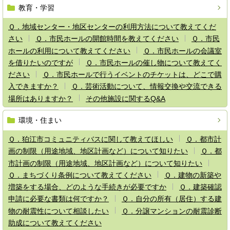
教育・学習
Ｑ．地域センター・地区センターの利用方法について教えてくだ
さい
Ｑ．市民ホールの開館時間を教えてください
Ｑ．市民
ホールの利用について教えてください
Ｑ．市民ホールの会議室
を借りたいのですが
Ｑ．市民ホールの催し物について教えてく
ださい
Ｑ．市民ホールで行うイベントのチケットは、どこで購
入できますか？
Ｑ．芸術活動について、情報交換や交流できる
場所はありますか？
その他施設に関するQ&A
環境・住まい
Ｑ．狛江市コミュニティバスに関して教えてほしい
Ｑ．都市計
画の制限（用途地域、地区計画など）について知りたい
Ｑ．都
市計画の制限（用途地域、地区計画など）について知りたい
Ｑ．まちづくり条例について教えてください
Ｑ．建物の新築や
増築をする場合、どのような手続きが必要ですか
Ｑ．建築確認
申請に必要な書類は何ですか？
Ｑ．自分の所有（居住）する建
物の耐震性について相談したい
Ｑ．分譲マンションの耐震診断
助成について教えてください