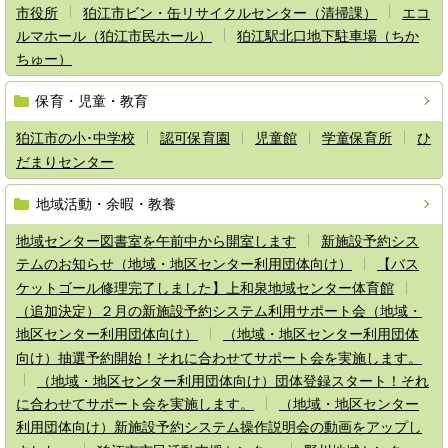
市役所
狛江市ビン・缶リサイクルセンター（清掃課）
エコ
ルマホール（狛江市民ホール）
狛江駅北口地下駐車場（ちか
ちゅー）
保育・児童・教育
狛江市の小･中学校
認可保育園
児童館
学童保育所
ひ
だまりセンター
地域活動・余暇・教養
地域センター図書室を午前中から開室します
新施設予約シス
テムのお知らせ（地域・地区センター利用団体向け）
【バス
ケットゴール修理完了しました】上和泉地域センター体育館
（追加決定）２月の新施設予約システム利用サポート会（地域・
地区センター利用団体向け）
（地域・地区センター利用団体
向け）抽選予約開始！それに合わせてサポート会を実施します。
（地域・地区センター利用団体向け）団体登録スタート！それ
に合わせてサポート会を実施します。
（地域・地区センター
利用団体向け）新施設予約システム操作説明会の動画をアップし