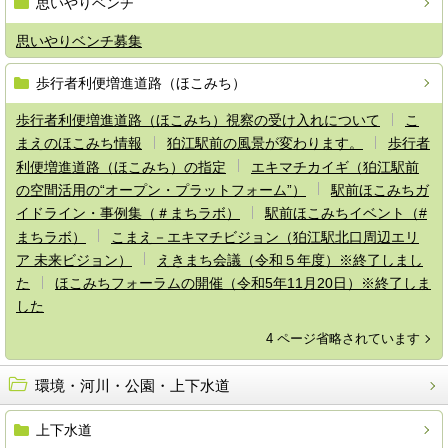
思いやりベンチ
思いやりベンチ募集
歩行者利便増進道路（ほこみち）
歩行者利便増進道路（ほこみち）視察の受け入れについて
こ
まえのほこみち情報
狛江駅前の風景が変わります。
歩行者
利便増進道路（ほこみち）の指定
エキマチカイギ（狛江駅前
の空間活用の“オープン・プラットフォーム”）
駅前ほこみちガ
イドライン・事例集（＃まちラボ）
駅前ほこみちイベント（#
まちラボ）
こまえ－エキマチビジョン（狛江駅北口周辺エリ
ア 未来ビジョン）
えきまち会議（令和５年度）※終了しまし
た
ほこみちフォーラムの開催（令和5年11月20日）※終了しま
した
4 ページ省略されています
環境・河川・公園・上下水道
上下水道