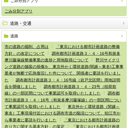
ごみ分別アプリ
ごみ分別アプリ
道路・交通
道路
市の道路の掘削、占用は
「東京における都市計画道路の整備
方針」の改定について
調布都市計画道路３・４・16号和泉多
摩川藤塚線整備事業の進捗と用地取得について
野川サイクリ
ング道路の舗装の損傷を、東京外かく環状道路(関越～東名)工事事
業者が無断で応急復旧した件について、関係者に要請を行いまし
た
調布都市計画道路３・４・16号線（岩戸北区間）用地説明
会を開催しました
調布都市計画道路３・４・23号（稲荷前
線）の一部区間について事業認可を取得いたしました
調布都
市計画道路３・４・16号（和泉多摩川藤塚線）の一部区間につい
て事業認可を取得いたしました
東京外かく環状道路（関越～
東名）工事現場付近における調布市道の陥没について、狛江市か
ら事業者に要請を行いました
「東京における都市計画道路の
在り方に関する基本方針」の策定
「東京における都市計画道