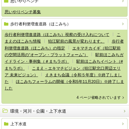
思いやりベンチ
思いやりベンチ募集
歩行者利便増進道路（ほこみち）
歩行者利便増進道路（ほこみち）視察の受け入れについて
こ
まえのほこみち情報
狛江駅前の風景が変わります。
歩行者
利便増進道路（ほこみち）の指定
エキマチカイギ（狛江駅前
の空間活用の“オープン・プラットフォーム”）
駅前ほこみちガ
イドライン・事例集（＃まちラボ）
駅前ほこみちイベント（#
まちラボ）
こまえ－エキマチビジョン（狛江駅北口周辺エリ
ア 未来ビジョン）
えきまち会議（令和５年度）※終了しまし
た
ほこみちフォーラムの開催（令和5年11月20日）※終了しま
した
4 ページ省略されています
環境・河川・公園・上下水道
上下水道