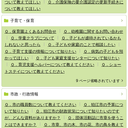
ついて教えてほしい
Ｑ．介護保険の要介護認定の更新手続きに
ついて教えてほしい
子育て・保育
Ｑ．保育園よくあるお問合せ
Ｑ．幼稚園に関するお問い合わせ
Ｑ．学童クラブについて
Ｑ．子どもが虐待されているかも
しれないと思ったら
Ｑ．子どもや家庭のことで相談したい
Ｑ．子育て支援の情報について知りたい
Ｑ．病気の子どもを預
かってほしい
Ｑ．子ども家庭支援センターについて知りたい
Ｑ．育児支援ヘルパーについて教えてください
Ｑ．ショー
トステイについて教えてください
9 ページ省略されています
市政・行政情報
Ｑ．市の職員数について教えてください
Ｑ．狛江市の予算につ
いて知りたい
Ｑ．狛江市の財政状況について知りたいのです
が、どんな資料がありますか？
Ｑ．団体活動誌に市章を使うこ
とはできますか？
Ｑ．市章、市の木、市の花、市の鳥を教えて