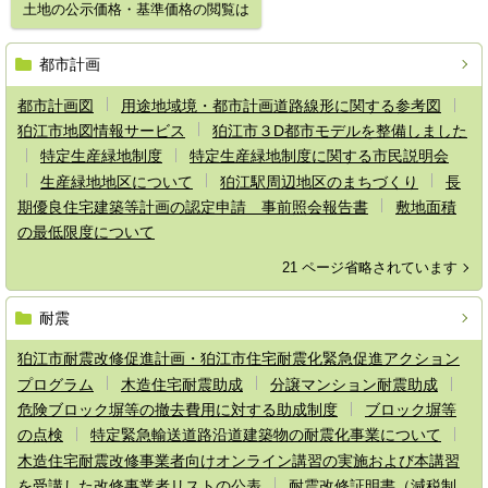
土地の公示価格・基準価格の閲覧は
都市計画
都市計画図
用途地域境・都市計画道路線形に関する参考図
狛江市地図情報サービス
狛江市３D都市モデルを整備しました
特定生産緑地制度
特定生産緑地制度に関する市民説明会
生産緑地地区について
狛江駅周辺地区のまちづくり
長
期優良住宅建築等計画の認定申請 事前照会報告書
敷地面積
の最低限度について
21 ページ省略されています
耐震
狛江市耐震改修促進計画・狛江市住宅耐震化緊急促進アクション
プログラム
木造住宅耐震助成
分譲マンション耐震助成
危険ブロック塀等の撤去費用に対する助成制度
ブロック塀等
の点検
特定緊急輸送道路沿道建築物の耐震化事業について
木造住宅耐震改修事業者向けオンライン講習の実施および本講習
を受講した改修事業者リストの公表
耐震改修証明書（減税制