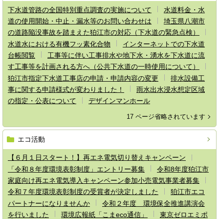
下水道管路の全国特別重点調査の実施について
水道料金・水
道の使用開始・中止・漏水等のお問い合わせは
埼玉県八潮市
の道路陥没事故を踏まえた狛江市の対応（下水道の緊急点検）
水道水における有機フッ素化合物
インターネットでの下水道
台帳閲覧
工事等に伴い工事排水や地下水・湧水を下水道に流
す工事等を計画される方へ（公共下水道の一時使用について）
狛江市指定下水道工事店の申請・申請内容の変更
排水設備工
事に関する申請様式が変わりました！
雨水出水浸水想定区域
の指定・公表について
デザインマンホール
17 ページ省略されています
エコ活動
【６月１日スタート！】再エネ電気切り替えキャンペーン
「令和８年度環境表彰制度」エントリー募集
令和8年度狛江市
家庭向け再エネ電気導入キャンペーン参加小売電気事業者募集
令和７年度環境表彰制度の受賞者が決定しました
狛江市エコ
パートナーになりませんか
令和２年度 環境保全推進講演会
を行いました
環境広報紙「こまeco通信」
東京ゼロエミポ