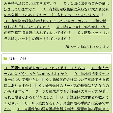
みを持ち込むことはできますか？
Ｑ．１回に出せるごみの量は
決まっていますか？
Ｑ．有料指定収集袋に入らない大きさのも
のも分解して小さくすれば、袋に入れて出していいですか？
Ｑ．有料指定収集袋が破れてしまったときは、ガムテープ等で補
修して利用していいですか？
Ｑ．紙おむつは「燃やせるごみ」
の有料指定収集袋に入れてもいいですか？
Ｑ．防鳥ネット（カ
ラス除けネット）の貸出をしていますか？
20 ページ省略されています
福祉・介護
Ｑ．民間の有料老人ホームについて教えてください
Ｑ．老人ホ
ームにはどういったものがありますか？
Ｑ．地域包括支援セン
ターについて知りたい
Ｑ．高齢者の介護について相談できる窓
口はありますか？
Ｑ．介護保険のサービスの種類はどんなもの
がありますか？
Ｑ．６５歳未満でも介護保険のサービスが受け
られる場合があると聞きました
Ｑ．介護保険の対象者を教えて
ください
Ｑ．６５歳になるとき、介護保険の手続きは必要です
か？
Ｑ．介護保険の要介護認定新規申請・変更申請の手続きに