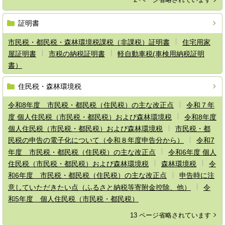
証明書
市民税・都民税・森林環境税課税（非課税）証明書
住宅用家
屋証明書
市税の納税証明書
軽自動車税(車検用納税証明
書）
住民税・森林環境税
令和8年度 市民税・都民税（住民税）の主な改正点
令和７年
度 個人住民税（市民税・都民税）および森林環境税
令和8年度
個人住民税（市民税・都民税）および森林環境税
市民税・都
民税の申告の電子化について（令和８年度申告分から）
令和7
年度 市民税・都民税（住民税）の主な改正点
令和6年度 個人
住民税（市民税・都民税）および森林環境税
森林環境税
令
和6年度 市民税・都民税（住民税）の主な改正点
申告時に注
意していただきたい点（ふるさと納税等寄附金控除、他）
令
和5年度 個人住民税（市民税・都民税）
13 ページ省略されています