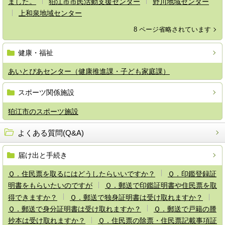
ました。
狛江市市民活動支援センター
野川地域センター
上和泉地域センター
8 ページ省略されています
健康・福祉
あいとぴあセンター（健康推進課・子ども家庭課）
スポーツ関係施設
狛江市のスポーツ施設
よくある質問(Q&A)
届け出と手続き
Ｑ．住民票を取るにはどうしたらいいですか？
Ｑ．印鑑登録証
明書をもらいたいのですが
Ｑ．郵送で印鑑証明書や住民票を取
得できますか？
Ｑ．郵送で独身証明書は受け取れますか？
Ｑ．郵送で身分証明書は受け取れますか？
Ｑ．郵送で戸籍の謄
抄本は受け取れますか？
Ｑ．住民票の除票・住民票記載事項証