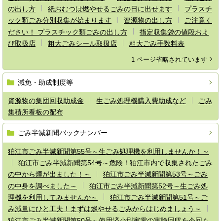
の出し方
紙おむつは燃やせるごみの日に出せます
プラスチ
ック類ごみ分別収集が始まります
資源物の出し方
ご注意く
ださい！ プラスチック類ごみの出し方
指定収集袋の値段およ
び取扱店
粗大ごみシール取扱店
粗大ごみ手数料表
1 ページ省略されています
減免・助成制度等
資源物の集団回収助成金
生ごみ処理機購入費助成など
ごみ
集積所看板の配布
ごみ半減新聞バックナンバー
狛江市ごみ半減新聞第55号～生ごみ処理機を利用しませんか！～
狛江市ごみ半減新聞第54号～危険！狛江市内で収集されたごみ
の中から煙が出ました！～
狛江市ごみ半減新聞第53号～ごみ
の中身を調べました～
狛江市ごみ半減新聞第52号～生ごみ処
理機を利用してみませんか～
狛江市ごみ半減新聞第51号～ご
み減量にひと工夫！まずは燃やせるごみからはじめましょう～
狛江市ごみ半減新聞第50号～使用済小型家電の実験回収を今回も