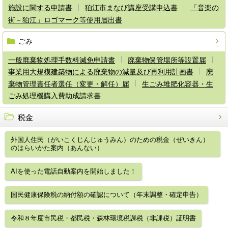
施設に関する申請書
狛江市まなび講座受講申込書
「音楽の
街－狛江」ロゴマーク等使用届出書
ごみ
一般廃棄物処理手数料減免申請書
廃棄物保管場所等設置届
事業用大規模建築物による廃棄物の減量及び再利用計画書
廃
棄物管理責任者選任（変更・解任）届
生ごみ堆肥化容器・生
ごみ処理機購入費助成請求書
税金
外国人住民（がいこくじんじゅうみん）のための税金（ぜいきん）
のはらいかた案内（あんない）
AIを使った電話自動案内を開始しました！
国民健康保険税の納付額の確認について（年末調整・確定申告）
令和８年度市民税・都民税・森林環境税課税（非課税）証明書