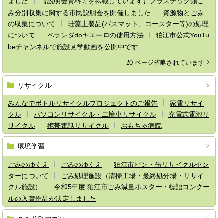
ました
【説明会資料等を掲載しています】プラスチック類ご
み分別収集に関する市民説明会を開催しました
資源物とごみ
の収集について
珪藻土製品(バスマット、コースター等)の処理
について
ベランダdeキエーロの使用方法
狛江市公式YouTu
beチャンネルで施設見学動画を公開中です
20 ページ省略されています
リサイクル
みんなでボトルリサイクルプロジェクトのご報告
家電リサイ
クル
パソコンリサイクル・二輪車リサイクル
充電式電池リ
サイクル
携帯電話リサイクル
おもちゃ病院
環境学習
ごみのゆくえ
ごみのゆくえ
狛江市ビン・缶リサイクルセン
ターについて
ごみ処理施設（清掃工場・最終処分場・リサイ
クル施設）
令和5年度 狛江市ごみ減量ポスター・標語コンクー
ルの入賞作品が決定しました