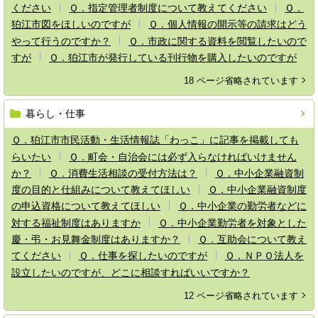
ください
Ｑ．指定管理者制度について教えてください
Ｑ．
狛江市図をほしいのですが
Ｑ．個人情報の開示等の請求はどう
やって行うのですか？
Ｑ．市政に関する資料を閲覧したいので
すが
Ｑ．狛江市が発行している刊行物を購入したいのですが
18 ページ省略されています
暮らし・仕事
Ｑ．狛江市市民活動・生活情報誌「わっこ」に記事を掲載しても
らいたい
Ｑ．町会・自治会には必ず入らなければいけません
か？
Ｑ．消費生活相談の受付方法は？
Ｑ．中小企業融資制
度の目的と仕組みについて教えてほしい
Ｑ．中小企業融資制度
の申込資格について教えてほしい
Ｑ．中小企業の勤労者などに
対する福祉制度はありますか
Ｑ．中小企業勤労者を対象とした
慶・弔・お見舞金制度はありますか？
Ｑ．互助会について教え
てください
Ｑ．仕事を探したいのですが
Ｑ．ＮＰＯ法人を
設立したいのですが、どこに相談すればいいですか？
12 ページ省略されています