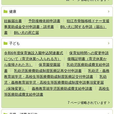
健康
妊娠届出書
予防接種依頼申請書
狛江市骨髄移植ドナー支援
事業助成金交付申請書・請求書
飼い犬に関する申請（届出）
書
飼い犬の死亡届
子ども
令和6年度保育施設入園申込関連書式
保育短時間への変更申請
について（育児休業へ入られる方）
復職証明書（育児休業か
ら復帰された方）
保育園登園届
乳幼児医療助成費支給申請
書
乳幼児医療費助成制度医療証再交付申請書
乳幼児・義務
教育就学児・高校生等医療費助成制度医療証交付申請書
乳幼
児・義務教育就学児・高校生等医療費助成制度申請事項変更届
（保険変更）
義務教育就学児医療助成費支給申請書
高校生
等医療助成費支給申請書
7 ページ省略されています