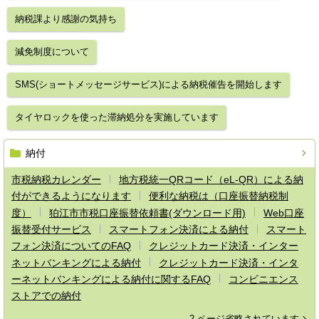
納税課より感謝の気持ち
減免制度について
SMS(ショートメッセージサービス)による納税催告を開始します
タイヤロックを使った滞納処分を実施しています
納付
市税納税カレンダー
地方税統一QRコード（eL-QR）による納
付ができるようになります
便利な納税は（口座振替納税制
度）
狛江市市税口座振替依頼書(ダウンロード用)
Web口座
振替受付サービス
スマートフォン決済による納付
スマート
フォン決済についてのFAQ
クレジットカード決済・インター
ネットバンキングによる納付
クレジットカード決済・インタ
ーネットバンキングによる納付に関するFAQ
コンビニエンス
ストアでの納付
2 ページ省略されています