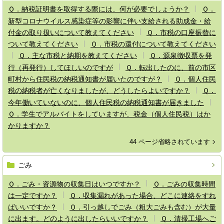
Ｑ．納税証明書を取得する際には、何が必要でしょうか？
Ｑ．
新型コロナウイルス感染症等の影響に伴い支給される助成金・給
付金の取り扱いについて教えてください
Ｑ．市税の口座振替に
ついて教えてください
Ｑ．市税の還付について教えてください
Ｑ．主な市税と納期を教えてください
Ｑ．源泉徴収票を発
行（再発行）してほしいのですが
Ｑ．転出したのに、前の市区
町村から住民税の納税通知書が届いたのですが？
Ｑ．個人住民
税の納税者が亡くなりましたが、どうしたらよいですか？
Ｑ．
今年働いていないのに、個人住民税の納税通知書が届きました
Ｑ．学生でアルバイトをしていますが、税金（個人住民税）はか
かりますか？
44 ページ省略されています
ごみ
Ｑ．ごみ・資源物の収集日はいつですか？
Ｑ．ごみの収集時間
は一定ですか？
Ｑ．収集漏れがあった場合、どこに連絡をすれ
ばいいですか？
Ｑ．引っ越しでごみ（粗大ごみも含む）が大量
に出ます。どのように出したらいいですか？
Ｑ．清掃工場へご