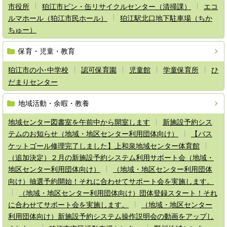
市役所
狛江市ビン・缶リサイクルセンター（清掃課）
エコ
ルマホール（狛江市民ホール）
狛江駅北口地下駐車場（ちか
ちゅー）
保育・児童・教育
狛江市の小･中学校
認可保育園
児童館
学童保育所
ひ
だまりセンター
地域活動・余暇・教養
地域センター図書室を午前中から開室します
新施設予約シス
テムのお知らせ（地域・地区センター利用団体向け）
【バス
ケットゴール修理完了しました】上和泉地域センター体育館
（追加決定）２月の新施設予約システム利用サポート会（地域・
地区センター利用団体向け）
（地域・地区センター利用団体
向け）抽選予約開始！それに合わせてサポート会を実施します。
（地域・地区センター利用団体向け）団体登録スタート！それ
に合わせてサポート会を実施します。
（地域・地区センター
利用団体向け）新施設予約システム操作説明会の動画をアップし