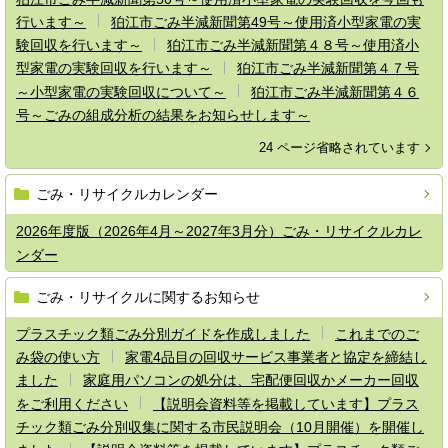
行います～
狛江市ごみ半減新聞第49号～使用済小型家電の実
験回収を行います～
狛江市ごみ半減新聞第４８号～使用済小
型家電の実験回収を行います～
狛江市ごみ半減新聞第４７号
～小型家電の実験回収について～
狛江市ごみ半減新聞第４６
号～ごみの組成分析の結果をお知らせします～
24 ページ省略されています
ごみ・リサイクルカレンダー
2026年度版（2026年4月～2027年3月分）ごみ・リサイクルカレ
ンダー
ごみ・リサイクルに関するお知らせ
プラスチック類ごみ分別ガイドを作成しました
これまでのご
み袋の使い方
家電4品目の回収サービス事業者と協定を締結し
ました
家庭用パソコンの処分は、宅配便回収かメーカー回収
をご利用ください
【説明会資料等を掲載しています】プラス
チック類ごみ分別収集に関する市民説明会（10月開催）を開催し