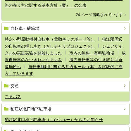
路の在り方に関する基本方針（案）」の公表
24 ページ省略されています
自転車・駐輪場
特定小型原動機付自転車（電動キックボード等）
狛江駅周辺
の自転車の押し歩き（おしチャリプロジェクト）
シェアサイ
クルの実証実験を開始しました
市内の無料・有料駐輪場
放
置自転車のないきれいなまちを
撤去自転車等の引き取りは返
還場所へ
自転車利用に関する共通ルール（案）を試験的に導
入していきます
交通
こまバス
狛江駅北口地下駐車場
狛江駅北口地下駐車場（ちかちゅー）からのお知らせ