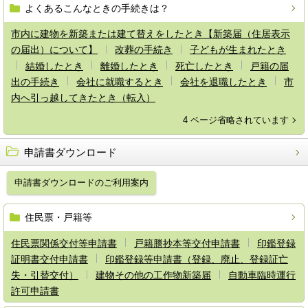
よくあるこんなときの手続きは？
市内に建物を新築または建て替えをしたとき【新築届（住居表示
の届出）について】
改葬の手続き
子どもが生まれたとき
結婚したとき
離婚したとき
死亡したとき
戸籍の届
出の手続き
会社に就職するとき
会社を退職したとき
市
内へ引っ越してきたとき（転入）
4 ページ省略されています
申請書ダウンロード
申請書ダウンロードのご利用案内
住民票・戸籍等
住民票関係交付等申請書
戸籍謄抄本等交付申請書
印鑑登録
証明書交付申請書
印鑑登録等申請書（登録、廃止、登録証亡
失・引替交付）
建物その他の工作物新築届
自動車臨時運行
許可申請書