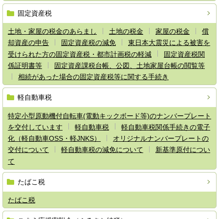
固定資産税
土地・家屋の税金のあらまし
土地の税金
家屋の税金
償
却資産の申告
固定資産税の減免
東日本大震災による被害を
受けられた方の固定資産税・都市計画税の軽減
固定資産税関
係証明書等
固定資産課税台帳、公図、土地家屋台帳の閲覧等
相続があった場合の固定資産税等に関する手続き
軽自動車税
特定小型原動機付自転車(電動キックボード等)のナンバープレート
を交付しています
軽自動車税
軽自動車税関係手続きの電子
化（軽自動車OSS・軽JNKS）
オリジナルナンバープレートの
交付について
軽自動車税の減免について
新基準原付につい
て
たばこ税
たばこ税