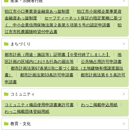
産業・消費者行政
狛江市小口事業資金融資あっ旋制度
狛江市小規模企業事業資
金融資あっ旋制度
セーフティーネット保証の指定業種に基づ
く、中小企業信用保険法第２条第５項第５号の認定申請書
狛
江市市民農園随時貸付申込書
まちづくり
都市計画（用途・施設等）証明書【※受付終了しました】
地
区計画の区域内における行為の届出等
公共物占用許可申請書
都市計画法第67条第1項に基づく届出（土地建物有償譲渡届出
書）
都市計画法第53条許可申請書
都市計画法第６５条許可
申請書
コミュニティ
コミュニティ備品使用申請書兼許可書
わっこ掲載申込用紙
わっこ掲載団体登録用紙
教育・文化