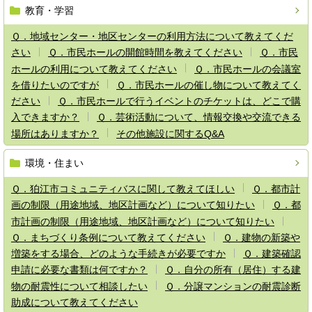
教育・学習
Ｑ．地域センター・地区センターの利用方法について教えてくだ
さい
Ｑ．市民ホールの開館時間を教えてください
Ｑ．市民
ホールの利用について教えてください
Ｑ．市民ホールの会議室
を借りたいのですが
Ｑ．市民ホールの催し物について教えてく
ださい
Ｑ．市民ホールで行うイベントのチケットは、どこで購
入できますか？
Ｑ．芸術活動について、情報交換や交流できる
場所はありますか？
その他施設に関するQ&A
環境・住まい
Ｑ．狛江市コミュニティバスに関して教えてほしい
Ｑ．都市計
画の制限（用途地域、地区計画など）について知りたい
Ｑ．都
市計画の制限（用途地域、地区計画など）について知りたい
Ｑ．まちづくり条例について教えてください
Ｑ．建物の新築や
増築をする場合、どのような手続きが必要ですか
Ｑ．建築確認
申請に必要な書類は何ですか？
Ｑ．自分の所有（居住）する建
物の耐震性について相談したい
Ｑ．分譲マンションの耐震診断
助成について教えてください