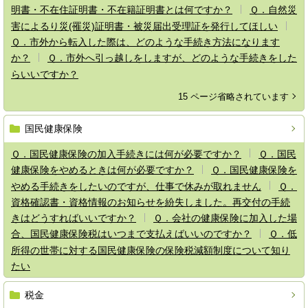
明書・不在住証明書・不在籍証明書とは何ですか？
Ｑ．自然災
害によるり災(罹災)証明書・被災届出受理証を発行してほしい
Ｑ．市外から転入した際は、どのような手続き方法になります
か？
Ｑ．市外へ引っ越しをしますが、どのような手続きをした
らいいですか？
15 ページ省略されています
国民健康保険
Ｑ．国民健康保険の加入手続きには何が必要ですか？
Ｑ．国民
健康保険をやめるときは何が必要ですか？
Ｑ．国民健康保険を
やめる手続きをしたいのですが、仕事で休みが取れません
Ｑ．
資格確認書・資格情報のお知らせを紛失しました。再交付の手続
きはどうすればいいですか？
Ｑ．会社の健康保険に加入した場
合、国民健康保険税はいつまで支払えばいいのですか？
Ｑ．低
所得の世帯に対する国民健康保険の保険税減額制度について知り
たい
税金