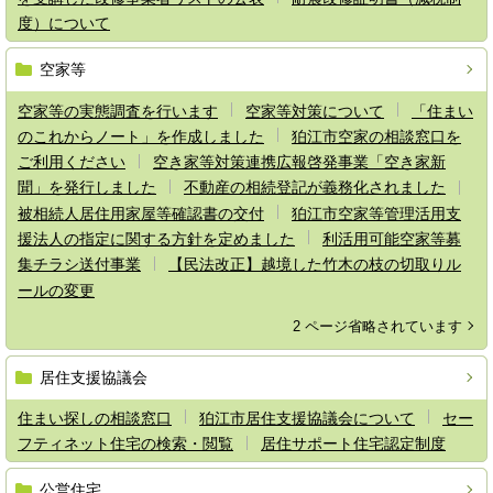
度）について
空家等
空家等の実態調査を行います
空家等対策について
「住まい
のこれからノート」を作成しました
狛江市空家の相談窓口を
ご利用ください
空き家等対策連携広報啓発事業「空き家新
聞」を発行しました
不動産の相続登記が義務化されました
被相続人居住用家屋等確認書の交付
狛江市空家等管理活用支
援法人の指定に関する方針を定めました
利活用可能空家等募
集チラシ送付事業
【民法改正】越境した竹木の枝の切取りル
ールの変更
2 ページ省略されています
居住支援協議会
住まい探しの相談窓口
狛江市居住支援協議会について
セー
フティネット住宅の検索・閲覧
居住サポート住宅認定制度
公営住宅