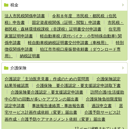
税金
法人市民税関係申請書
令和８年度 市民税・都民税（住民
税）申告書
固定資産税関係（証明・閲覧）申請書
市民税・
都民税・森林環境税課税（非課税）証明書交付申請書
住宅用
家屋証明申請書
軽自動車税 (原付バイク・小型特殊自動車) 関
係申請書
軽自動車税納税証明書交付申請書（車検用）
特別
徴収関係申請書
狛江市市税口座振替依頼書（ダウンロード専
用）
納税証明書
介護保険
介護認定「主治医意見書」作成のための質問票
介護保険認定
結果等確認票
介護保険 要介護認定・要支援認定申請取下書
介護保険要介護認定・要支援認定申請書
訪問介護(生活援助
中心型)の回数が多いケアプランの届出書
介護保険負担限度額
認定申請書
事故報告連絡票・事故報告書
過誤申立書
居
宅サービス計画作成依頼（変更）届出書
介護予防サービス計
画作成・介護予防ケアマネジメント依頼（変更）届出書
12 ページ省略されています