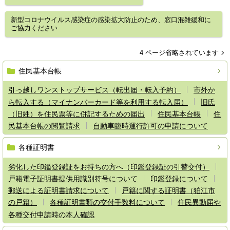
新型コロナウイルス感染症の感染拡大防止のため、窓口混雑緩和に
ご協力ください
4 ページ省略されています
住民基本台帳
引っ越しワンストップサービス（転出届・転入予約）
市外か
ら転入する（マイナンバーカード等を利用する転入届）
旧氏
（旧姓）を住民票等に併記するための届出
住民基本台帳
住
民基本台帳の閲覧請求
自動車臨時運行許可の申請について
各種証明書
劣化した印鑑登録証をお持ちの方へ（印鑑登録証の引替交付）
戸籍電子証明書提供用識別符号について
印鑑登録について
郵送による証明書請求について
戸籍に関する証明書（狛江市
の戸籍）
各種証明書類の交付手数料について
住民異動届や
各種交付申請時の本人確認