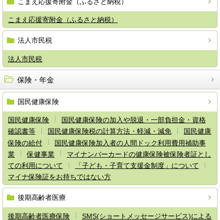
こまえ応援寄附金（ふるさと納税）
こまえ応援寄附金（ふるさと納税）
法人市民税
法人市民税
保険・年金
国民健康保険
国民健康保険
国民健康保険の加入や脱退・一部負担金・資格
確認書等
国民健康保険税の計算方法・軽減・減免
国民健康
保険の給付
国民健康保険加入者の人間ドック利用費用補助事
業
保健事業
マイナンバーカードの健康保険被保険者証とし
ての利用について
「子ども・子育て支援金制度」について
マイナ保険証をお持ちではない方
後期高齢者医療
後期高齢者医療保険
SMS(ショートメッセージサービス)による