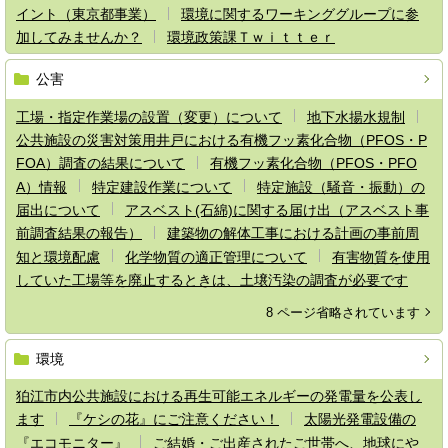
イント（東京都事業）
環境に関するワーキンググループに参
加してみませんか？
環境政策課Ｔｗｉｔｔｅｒ
公害
工場・指定作業場の設置（変更）について
地下水揚水規制
公共施設の災害対策用井戸における有機フッ素化合物（PFOS・P
FOA）調査の結果について
有機フッ素化合物（PFOS・PFO
A）情報
特定建設作業について
特定施設（騒音・振動）の
届出について
アスベスト(石綿)に関する届け出（アスベスト事
前調査結果の報告）
建築物の解体工事における計画の事前周
知と環境配慮
化学物質の適正管理について
有害物質を使用
していた工場等を廃止するときは、土壌汚染の調査が必要です
8 ページ省略されています
環境
狛江市内公共施設における再生可能エネルギーの発電量を公表し
ます
『ケシの花』にご注意ください！
太陽光発電設備の
『エコモニター』
ご結婚・ご出産されたご世帯へ、地球にや