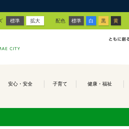
ズ
標準
拡大
配色
標準
白
黒
黄
安心・安全
子育て
健康・福祉