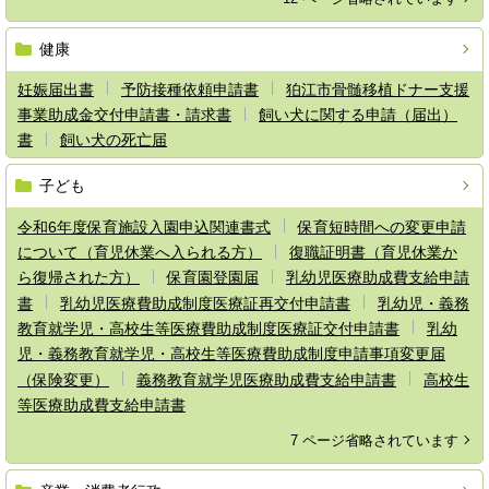
健康
妊娠届出書
予防接種依頼申請書
狛江市骨髄移植ドナー支援
事業助成金交付申請書・請求書
飼い犬に関する申請（届出）
書
飼い犬の死亡届
子ども
令和6年度保育施設入園申込関連書式
保育短時間への変更申請
について（育児休業へ入られる方）
復職証明書（育児休業か
ら復帰された方）
保育園登園届
乳幼児医療助成費支給申請
書
乳幼児医療費助成制度医療証再交付申請書
乳幼児・義務
教育就学児・高校生等医療費助成制度医療証交付申請書
乳幼
児・義務教育就学児・高校生等医療費助成制度申請事項変更届
（保険変更）
義務教育就学児医療助成費支給申請書
高校生
等医療助成費支給申請書
7 ページ省略されています