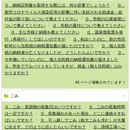
Ｑ．納税証明書を取得する際には、何が必要でしょうか？
Ｑ．
新型コロナウイルス感染症等の影響に伴い支給される助成金・給
付金の取り扱いについて教えてください
Ｑ．市税の口座振替に
ついて教えてください
Ｑ．市税の還付について教えてください
Ｑ．主な市税と納期を教えてください
Ｑ．源泉徴収票を発
行（再発行）してほしいのですが
Ｑ．転出したのに、前の市区
町村から住民税の納税通知書が届いたのですが？
Ｑ．個人住民
税の納税者が亡くなりましたが、どうしたらよいですか？
Ｑ．
今年働いていないのに、個人住民税の納税通知書が届きました
Ｑ．学生でアルバイトをしていますが、税金（個人住民税）はか
かりますか？
44 ページ省略されています
ごみ
Ｑ．ごみ・資源物の収集日はいつですか？
Ｑ．ごみの収集時間
は一定ですか？
Ｑ．収集漏れがあった場合、どこに連絡をすれ
ばいいですか？
Ｑ．引っ越しでごみ（粗大ごみも含む）が大量
に出ます。どのように出したらいいですか？
Ｑ．清掃工場へご