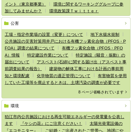
イント（東京都事業）
環境に関するワーキンググループに参
加してみませんか？
環境政策課Ｔｗｉｔｔｅｒ
公害
工場・指定作業場の設置（変更）について
地下水揚水規制
公共施設の災害対策用井戸における有機フッ素化合物（PFOS・P
FOA）調査の結果について
有機フッ素化合物（PFOS・PFO
A）情報
特定建設作業について
特定施設（騒音・振動）の
届出について
アスベスト(石綿)に関する届け出（アスベスト事
前調査結果の報告）
建築物の解体工事における計画の事前周
知と環境配慮
化学物質の適正管理について
有害物質を使用
していた工場等を廃止するときは、土壌汚染の調査が必要です
8 ページ省略されています
環境
狛江市内公共施設における再生可能エネルギーの発電量を公表し
ます
『ケシの花』にご注意ください！
太陽光発電設備の
『エコモニター』
ご結婚・ご出産されたご世帯へ、地球にや