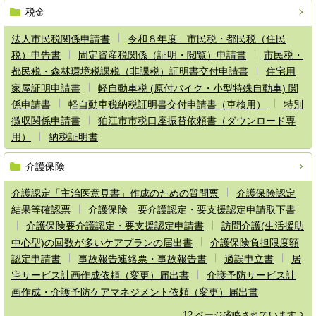
税金
法人市民税関係申請書
令和８年度 市民税・都民税（住民
税）申告書
固定資産税関係（証明・閲覧）申請書
市民税・
都民税・森林環境税課税（非課税）証明書交付申請書
住宅用
家屋証明申請書
軽自動車税 (原付バイク・小型特殊自動車) 関
係申請書
軽自動車税納税証明書交付申請書（車検用）
特別
徴収関係申請書
狛江市市税口座振替依頼書（ダウンロード専
用）
納税証明書
介護保険
介護認定「主治医意見書」作成のための質問票
介護保険認定
結果等確認票
介護保険 要介護認定・要支援認定申請取下書
介護保険要介護認定・要支援認定申請書
訪問介護(生活援助
中心型)の回数が多いケアプランの届出書
介護保険負担限度額
認定申請書
事故報告連絡票・事故報告書
過誤申立書
居
宅サービス計画作成依頼（変更）届出書
介護予防サービス計
画作成・介護予防ケアマネジメント依頼（変更）届出書
12 ページ省略されています