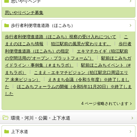
思いやりベンチ
思いやりベンチ募集
歩行者利便増進道路（ほこみち）
歩行者利便増進道路（ほこみち）視察の受け入れについて
こ
まえのほこみち情報
狛江駅前の風景が変わります。
歩行者
利便増進道路（ほこみち）の指定
エキマチカイギ（狛江駅前
の空間活用の“オープン・プラットフォーム”）
駅前ほこみちガ
イドライン・事例集（＃まちラボ）
駅前ほこみちイベント（#
まちラボ）
こまえ－エキマチビジョン（狛江駅北口周辺エリ
ア 未来ビジョン）
えきまち会議（令和５年度）※終了しまし
た
ほこみちフォーラムの開催（令和5年11月20日）※終了しま
した
4 ページ省略されています
環境・河川・公園・上下水道
上下水道