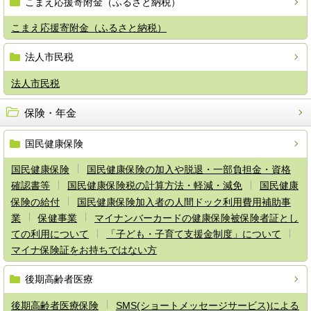
こまえ応援寄附金（ふるさと納税）
こまえ応援寄附金（ふるさと納税）
法人市民税
法人市民税
保険・年金
国民健康保険
国民健康保険
国民健康保険の加入や脱退・一部負担金・資格
確認書等
国民健康保険税の計算方法・軽減・減免
国民健康
保険の給付
国民健康保険加入者の人間ドック利用費用補助事
業
保健事業
マイナンバーカードの健康保険被保険者証とし
ての利用について
「子ども・子育て支援金制度」について
マイナ保険証をお持ちではない方
後期高齢者医療
後期高齢者医療保険
SMS(ショートメッセージサービス)による