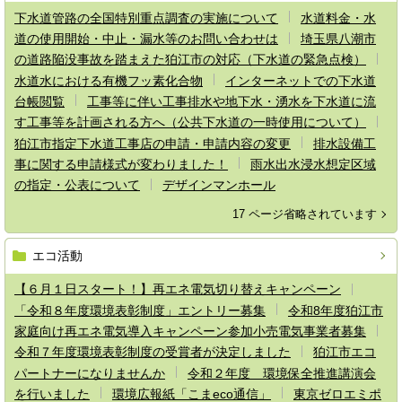
下水道管路の全国特別重点調査の実施について
水道料金・水
道の使用開始・中止・漏水等のお問い合わせは
埼玉県八潮市
の道路陥没事故を踏まえた狛江市の対応（下水道の緊急点検）
水道水における有機フッ素化合物
インターネットでの下水道
台帳閲覧
工事等に伴い工事排水や地下水・湧水を下水道に流
す工事等を計画される方へ（公共下水道の一時使用について）
狛江市指定下水道工事店の申請・申請内容の変更
排水設備工
事に関する申請様式が変わりました！
雨水出水浸水想定区域
の指定・公表について
デザインマンホール
17 ページ省略されています
エコ活動
【６月１日スタート！】再エネ電気切り替えキャンペーン
「令和８年度環境表彰制度」エントリー募集
令和8年度狛江市
家庭向け再エネ電気導入キャンペーン参加小売電気事業者募集
令和７年度環境表彰制度の受賞者が決定しました
狛江市エコ
パートナーになりませんか
令和２年度 環境保全推進講演会
を行いました
環境広報紙「こまeco通信」
東京ゼロエミポ