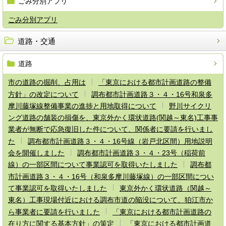
ごみ分別アプリ
ごみ分別アプリ
道路・交通
道路
市の道路の掘削、占用は
「東京における都市計画道路の整備
方針」の改定について
調布都市計画道路３・４・16号和泉多
摩川藤塚線整備事業の進捗と用地取得について
野川サイクリ
ング道路の舗装の損傷を、東京外かく環状道路(関越～東名)工事事
業者が無断で応急復旧した件について、関係者に要請を行いまし
た
調布都市計画道路３・４・16号線（岩戸北区間）用地説明
会を開催しました
調布都市計画道路３・４・23号（稲荷前
線）の一部区間について事業認可を取得いたしました
調布都
市計画道路３・４・16号（和泉多摩川藤塚線）の一部区間につい
て事業認可を取得いたしました
東京外かく環状道路（関越～
東名）工事現場付近における調布市道の陥没について、狛江市か
ら事業者に要請を行いました
「東京における都市計画道路の
在り方に関する基本方針」の策定
「東京における都市計画道