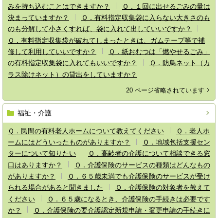
みを持ち込むことはできますか？
Ｑ．１回に出せるごみの量は
決まっていますか？
Ｑ．有料指定収集袋に入らない大きさのも
のも分解して小さくすれば、袋に入れて出していいですか？
Ｑ．有料指定収集袋が破れてしまったときは、ガムテープ等で補
修して利用していいですか？
Ｑ．紙おむつは「燃やせるごみ」
の有料指定収集袋に入れてもいいですか？
Ｑ．防鳥ネット（カ
ラス除けネット）の貸出をしていますか？
20 ページ省略されています
福祉・介護
Ｑ．民間の有料老人ホームについて教えてください
Ｑ．老人ホ
ームにはどういったものがありますか？
Ｑ．地域包括支援セン
ターについて知りたい
Ｑ．高齢者の介護について相談できる窓
口はありますか？
Ｑ．介護保険のサービスの種類はどんなもの
がありますか？
Ｑ．６５歳未満でも介護保険のサービスが受け
られる場合があると聞きました
Ｑ．介護保険の対象者を教えて
ください
Ｑ．６５歳になるとき、介護保険の手続きは必要です
か？
Ｑ．介護保険の要介護認定新規申請・変更申請の手続きに