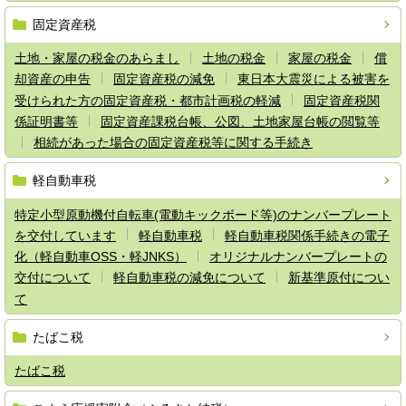
固定資産税
土地・家屋の税金のあらまし
土地の税金
家屋の税金
償
却資産の申告
固定資産税の減免
東日本大震災による被害を
受けられた方の固定資産税・都市計画税の軽減
固定資産税関
係証明書等
固定資産課税台帳、公図、土地家屋台帳の閲覧等
相続があった場合の固定資産税等に関する手続き
軽自動車税
特定小型原動機付自転車(電動キックボード等)のナンバープレート
を交付しています
軽自動車税
軽自動車税関係手続きの電子
化（軽自動車OSS・軽JNKS）
オリジナルナンバープレートの
交付について
軽自動車税の減免について
新基準原付につい
て
たばこ税
たばこ税