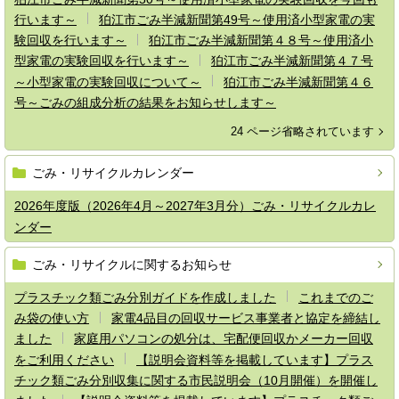
行います～
狛江市ごみ半減新聞第49号～使用済小型家電の実
験回収を行います～
狛江市ごみ半減新聞第４８号～使用済小
型家電の実験回収を行います～
狛江市ごみ半減新聞第４７号
～小型家電の実験回収について～
狛江市ごみ半減新聞第４６
号～ごみの組成分析の結果をお知らせします～
24 ページ省略されています
ごみ・リサイクルカレンダー
2026年度版（2026年4月～2027年3月分）ごみ・リサイクルカレ
ンダー
ごみ・リサイクルに関するお知らせ
プラスチック類ごみ分別ガイドを作成しました
これまでのご
み袋の使い方
家電4品目の回収サービス事業者と協定を締結し
ました
家庭用パソコンの処分は、宅配便回収かメーカー回収
をご利用ください
【説明会資料等を掲載しています】プラス
チック類ごみ分別収集に関する市民説明会（10月開催）を開催し