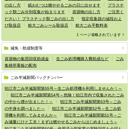
の出し方
紙おむつは燃やせるごみの日に出せます
プラスチ
ック類ごみ分別収集が始まります
資源物の出し方
ご注意く
ださい！ プラスチック類ごみの出し方
指定収集袋の値段およ
び取扱店
粗大ごみシール取扱店
粗大ごみ手数料表
1 ページ省略されています
減免・助成制度等
資源物の集団回収助成金
生ごみ処理機購入費助成など
ごみ
集積所看板の配布
ごみ半減新聞バックナンバー
狛江市ごみ半減新聞第55号～生ごみ処理機を利用しませんか！～
狛江市ごみ半減新聞第54号～危険！狛江市内で収集されたごみ
の中から煙が出ました！～
狛江市ごみ半減新聞第53号～ごみ
の中身を調べました～
狛江市ごみ半減新聞第52号～生ごみ処
理機を利用してみませんか～
狛江市ごみ半減新聞第51号～ご
み減量にひと工夫！まずは燃やせるごみからはじめましょう～
狛江市ごみ半減新聞第50号～使用済小型家電の実験回収を今回も