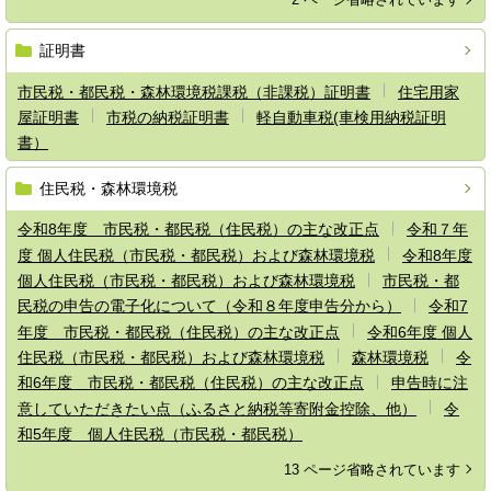
証明書
市民税・都民税・森林環境税課税（非課税）証明書
住宅用家
屋証明書
市税の納税証明書
軽自動車税(車検用納税証明
書）
住民税・森林環境税
令和8年度 市民税・都民税（住民税）の主な改正点
令和７年
度 個人住民税（市民税・都民税）および森林環境税
令和8年度
個人住民税（市民税・都民税）および森林環境税
市民税・都
民税の申告の電子化について（令和８年度申告分から）
令和7
年度 市民税・都民税（住民税）の主な改正点
令和6年度 個人
住民税（市民税・都民税）および森林環境税
森林環境税
令
和6年度 市民税・都民税（住民税）の主な改正点
申告時に注
意していただきたい点（ふるさと納税等寄附金控除、他）
令
和5年度 個人住民税（市民税・都民税）
13 ページ省略されています