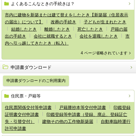
よくあるこんなときの手続きは？
市内に建物を新築または建て替えをしたとき【新築届（住居表示
の届出）について】
改葬の手続き
子どもが生まれたとき
結婚したとき
離婚したとき
死亡したとき
戸籍の届
出の手続き
会社に就職するとき
会社を退職したとき
市
内へ引っ越してきたとき（転入）
4 ページ省略されています
申請書ダウンロード
申請書ダウンロードのご利用案内
住民票・戸籍等
住民票関係交付等申請書
戸籍謄抄本等交付申請書
印鑑登録
証明書交付申請書
印鑑登録等申請書（登録、廃止、登録証亡
失・引替交付）
建物その他の工作物新築届
自動車臨時運行
許可申請書