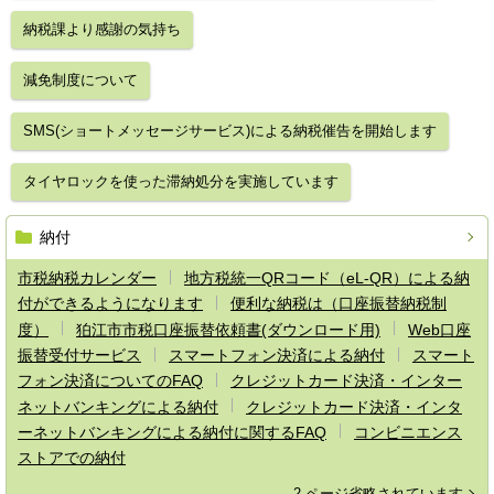
納税課より感謝の気持ち
減免制度について
SMS(ショートメッセージサービス)による納税催告を開始します
タイヤロックを使った滞納処分を実施しています
納付
市税納税カレンダー
地方税統一QRコード（eL-QR）による納
付ができるようになります
便利な納税は（口座振替納税制
度）
狛江市市税口座振替依頼書(ダウンロード用)
Web口座
振替受付サービス
スマートフォン決済による納付
スマート
フォン決済についてのFAQ
クレジットカード決済・インター
ネットバンキングによる納付
クレジットカード決済・インタ
ーネットバンキングによる納付に関するFAQ
コンビニエンス
ストアでの納付
2 ページ省略されています