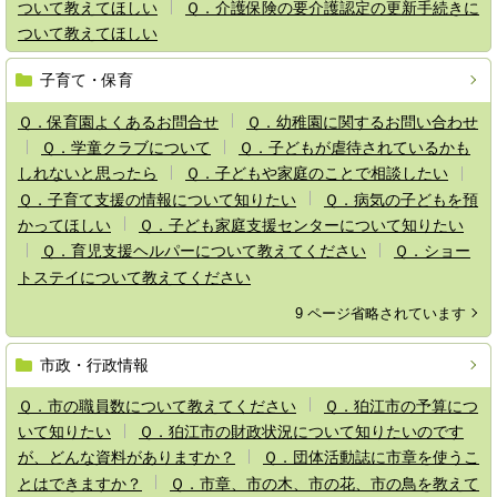
ついて教えてほしい
Ｑ．介護保険の要介護認定の更新手続きに
ついて教えてほしい
子育て・保育
Ｑ．保育園よくあるお問合せ
Ｑ．幼稚園に関するお問い合わせ
Ｑ．学童クラブについて
Ｑ．子どもが虐待されているかも
しれないと思ったら
Ｑ．子どもや家庭のことで相談したい
Ｑ．子育て支援の情報について知りたい
Ｑ．病気の子どもを預
かってほしい
Ｑ．子ども家庭支援センターについて知りたい
Ｑ．育児支援ヘルパーについて教えてください
Ｑ．ショー
トステイについて教えてください
9 ページ省略されています
市政・行政情報
Ｑ．市の職員数について教えてください
Ｑ．狛江市の予算につ
いて知りたい
Ｑ．狛江市の財政状況について知りたいのです
が、どんな資料がありますか？
Ｑ．団体活動誌に市章を使うこ
とはできますか？
Ｑ．市章、市の木、市の花、市の鳥を教えて