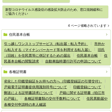
新型コロナウイルス感染症の感染拡大防止のため、窓口混雑緩和に
ご協力ください
4 ページ省略されています
住民基本台帳
引っ越しワンストップサービス（転出届・転入予約）
市外か
ら転入する（マイナンバーカード等を利用する転入届）
旧氏
（旧姓）を住民票等に併記するための届出
住民基本台帳
住
民基本台帳の閲覧請求
自動車臨時運行許可の申請について
各種証明書
劣化した印鑑登録証をお持ちの方へ（印鑑登録証の引替交付）
戸籍電子証明書提供用識別符号について
印鑑登録について
郵送による証明書請求について
戸籍に関する証明書（狛江市
の戸籍）
各種証明書類の交付手数料について
住民異動届や
各種交付申請時の本人確認