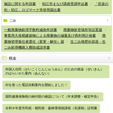
施設に関する申請書
狛江市まなび講座受講申込書
「音楽の
街－狛江」ロゴマーク等使用届出書
ごみ
一般廃棄物処理手数料減免申請書
廃棄物保管場所等設置届
事業用大規模建築物による廃棄物の減量及び再利用計画書
廃
棄物管理責任者選任（変更・解任）届
生ごみ堆肥化容器・生
ごみ処理機購入費助成請求書
税金
外国人住民（がいこくじんじゅうみん）のための税金（ぜいきん）
のはらいかた案内（あんない）
AIを使った電話自動案内を開始しました！
国民健康保険税の納付額の確認について（年末調整・確定申告）
令和８年度市民税・都民税・森林環境税課税（非課税）証明書