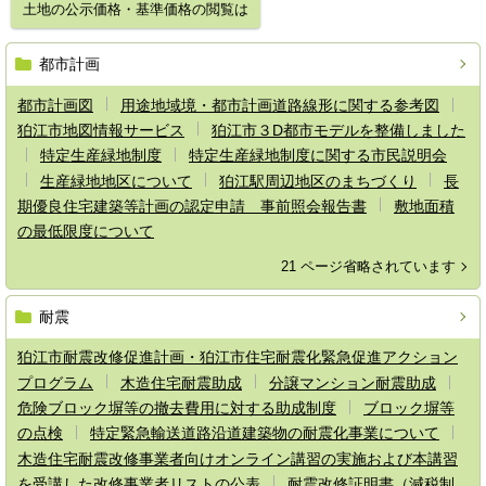
土地の公示価格・基準価格の閲覧は
都市計画
都市計画図
用途地域境・都市計画道路線形に関する参考図
狛江市地図情報サービス
狛江市３D都市モデルを整備しました
特定生産緑地制度
特定生産緑地制度に関する市民説明会
生産緑地地区について
狛江駅周辺地区のまちづくり
長
期優良住宅建築等計画の認定申請 事前照会報告書
敷地面積
の最低限度について
21 ページ省略されています
耐震
狛江市耐震改修促進計画・狛江市住宅耐震化緊急促進アクション
プログラム
木造住宅耐震助成
分譲マンション耐震助成
危険ブロック塀等の撤去費用に対する助成制度
ブロック塀等
の点検
特定緊急輸送道路沿道建築物の耐震化事業について
木造住宅耐震改修事業者向けオンライン講習の実施および本講習
を受講した改修事業者リストの公表
耐震改修証明書（減税制