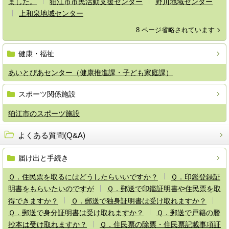
ました。
狛江市市民活動支援センター
野川地域センター
上和泉地域センター
8 ページ省略されています
健康・福祉
あいとぴあセンター（健康推進課・子ども家庭課）
スポーツ関係施設
狛江市のスポーツ施設
よくある質問(Q&A)
届け出と手続き
Ｑ．住民票を取るにはどうしたらいいですか？
Ｑ．印鑑登録証
明書をもらいたいのですが
Ｑ．郵送で印鑑証明書や住民票を取
得できますか？
Ｑ．郵送で独身証明書は受け取れますか？
Ｑ．郵送で身分証明書は受け取れますか？
Ｑ．郵送で戸籍の謄
抄本は受け取れますか？
Ｑ．住民票の除票・住民票記載事項証