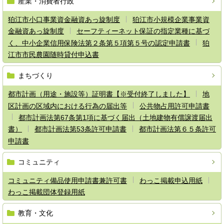
産業・消費者行政
狛江市小口事業資金融資あっ旋制度
狛江市小規模企業事業資
金融資あっ旋制度
セーフティーネット保証の指定業種に基づ
く、中小企業信用保険法第２条第５項第５号の認定申請書
狛
江市市民農園随時貸付申込書
まちづくり
都市計画（用途・施設等）証明書【※受付終了しました】
地
区計画の区域内における行為の届出等
公共物占用許可申請書
都市計画法第67条第1項に基づく届出（土地建物有償譲渡届出
書）
都市計画法第53条許可申請書
都市計画法第６５条許可
申請書
コミュニティ
コミュニティ備品使用申請書兼許可書
わっこ掲載申込用紙
わっこ掲載団体登録用紙
教育・文化