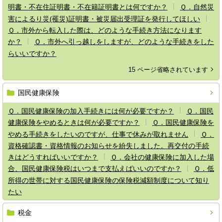
明書・不在住証明書・不在籍証明書とは何ですか？
Ｑ．自然災
害によるり災(罹災)証明書・被災届出受理証を発行してほしい
Ｑ．市外から転入した際は、どのような手続き方法になります
か？
Ｑ．市外へ引っ越しをしますが、どのような手続きをした
らいいですか？
15 ページ省略されています
国民健康保険
Ｑ．国民健康保険の加入手続きには何が必要ですか？
Ｑ．国民
健康保険をやめるときは何が必要ですか？
Ｑ．国民健康保険を
やめる手続きをしたいのですが、仕事で休みが取れません
Ｑ．
資格確認書・資格情報のお知らせを紛失しました。再交付の手続
きはどうすればいいですか？
Ｑ．会社の健康保険に加入した場
合、国民健康保険税はいつまで支払えばいいのですか？
Ｑ．低
所得の世帯に対する国民健康保険の保険税減額制度について知り
たい
税金