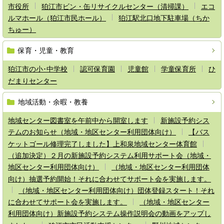
市役所
狛江市ビン・缶リサイクルセンター（清掃課）
エコ
ルマホール（狛江市民ホール）
狛江駅北口地下駐車場（ちか
ちゅー）
保育・児童・教育
狛江市の小･中学校
認可保育園
児童館
学童保育所
ひ
だまりセンター
地域活動・余暇・教養
地域センター図書室を午前中から開室します
新施設予約シス
テムのお知らせ（地域・地区センター利用団体向け）
【バス
ケットゴール修理完了しました】上和泉地域センター体育館
（追加決定）２月の新施設予約システム利用サポート会（地域・
地区センター利用団体向け）
（地域・地区センター利用団体
向け）抽選予約開始！それに合わせてサポート会を実施します。
（地域・地区センター利用団体向け）団体登録スタート！それ
に合わせてサポート会を実施します。
（地域・地区センター
利用団体向け）新施設予約システム操作説明会の動画をアップし