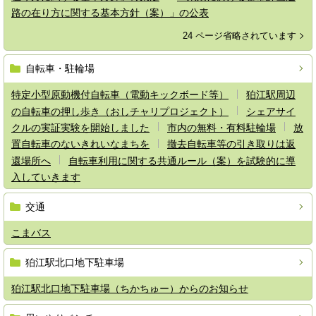
路の在り方に関する基本方針（案）」の公表
24 ページ省略されています
自転車・駐輪場
特定小型原動機付自転車（電動キックボード等）
狛江駅周辺
の自転車の押し歩き（おしチャリプロジェクト）
シェアサイ
クルの実証実験を開始しました
市内の無料・有料駐輪場
放
置自転車のないきれいなまちを
撤去自転車等の引き取りは返
還場所へ
自転車利用に関する共通ルール（案）を試験的に導
入していきます
交通
こまバス
狛江駅北口地下駐車場
狛江駅北口地下駐車場（ちかちゅー）からのお知らせ