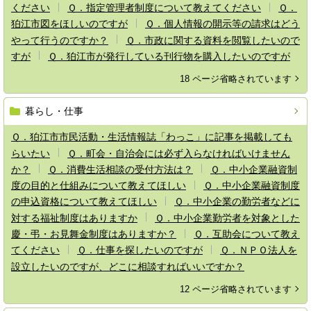
ください
Ｑ．指定管理者制度について教えてください
Ｑ．
狛江市図をほしいのですが
Ｑ．個人情報の開示等の請求はどう
やって行うのですか？
Ｑ．市政に関する資料を閲覧したいので
すが
Ｑ．狛江市が発行している刊行物を購入したいのですが
18 ページ省略されています
暮らし・仕事
Ｑ．狛江市市民活動・生活情報誌「わっこ」に記事を掲載しても
らいたい
Ｑ．町会・自治会には必ず入らなければいけません
か？
Ｑ．消費生活相談の受付方法は？
Ｑ．中小企業融資制
度の目的と仕組みについて教えてほしい
Ｑ．中小企業融資制度
の申込資格について教えてほしい
Ｑ．中小企業の勤労者などに
対する福祉制度はありますか
Ｑ．中小企業勤労者を対象とした
慶・弔・お見舞金制度はありますか？
Ｑ．互助会について教え
てください
Ｑ．仕事を探したいのですが
Ｑ．ＮＰＯ法人を
設立したいのですが、どこに相談すればいいですか？
12 ページ省略されています