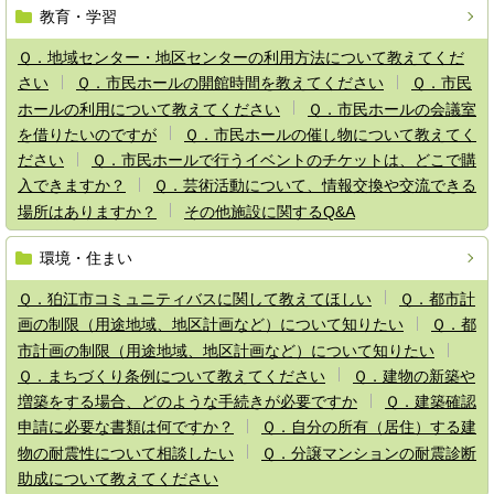
教育・学習
Ｑ．地域センター・地区センターの利用方法について教えてくだ
さい
Ｑ．市民ホールの開館時間を教えてください
Ｑ．市民
ホールの利用について教えてください
Ｑ．市民ホールの会議室
を借りたいのですが
Ｑ．市民ホールの催し物について教えてく
ださい
Ｑ．市民ホールで行うイベントのチケットは、どこで購
入できますか？
Ｑ．芸術活動について、情報交換や交流できる
場所はありますか？
その他施設に関するQ&A
環境・住まい
Ｑ．狛江市コミュニティバスに関して教えてほしい
Ｑ．都市計
画の制限（用途地域、地区計画など）について知りたい
Ｑ．都
市計画の制限（用途地域、地区計画など）について知りたい
Ｑ．まちづくり条例について教えてください
Ｑ．建物の新築や
増築をする場合、どのような手続きが必要ですか
Ｑ．建築確認
申請に必要な書類は何ですか？
Ｑ．自分の所有（居住）する建
物の耐震性について相談したい
Ｑ．分譲マンションの耐震診断
助成について教えてください