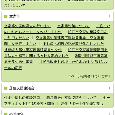
度）について
空家等
空家等の実態調査を行います
空家等対策について
「住まい
のこれからノート」を作成しました
狛江市空家の相談窓口を
ご利用ください
空き家等対策連携広報啓発事業「空き家新
聞」を発行しました
不動産の相続登記が義務化されました
被相続人居住用家屋等確認書の交付
狛江市空家等管理活用支
援法人の指定に関する方針を定めました
利活用可能空家等募
集チラシ送付事業
【民法改正】越境した竹木の枝の切取りル
ールの変更
2 ページ省略されています
居住支援協議会
住まい探しの相談窓口
狛江市居住支援協議会について
セー
フティネット住宅の検索・閲覧
居住サポート住宅認定制度
公営住宅